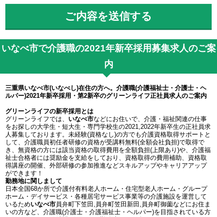
いなべ市で介護職の2021年新卒採用募集求人のご案
内
三重県いなべ市(いなべし)在住の方へ。介護職(介護福祉士・介護士・ヘ
ルパー)2021年新卒採用・第2新卒のグリーンライフ正社員求人のご案内
グリーンライフの新卒採用とは
グリーンライフでは、
いなべ市
などにお住いで、介護・福祉関連の仕事
をお探しの大学生・短大生・専門学校生の2021,2022年新卒生の正社員求
人募集しております。未経験(資格なし)の方でも介護資格取得サポートと
して、介護職員初任者研修の資格が受講料無料(全額会社負担)で取得で
き、無資格の方には該当資格の取得費用を全額負担(上限あり)や、介護福
祉士合格者には奨励金を支給をしており、資格取得の費用補助、資格取
得講座の開催、外部研修の参加推進などスキルアップやキャリアアップ
ができます！
勤務地に関しまして
日本全国68か所で介護付有料老人ホーム・住宅型老人ホーム・グループ
ホーム・デイサービス・各種居宅サービス事業等の介護施設を運営して
いるため
いなべ市
員弁町下笠田,員弁町笠田新田,員弁町御薗などにお住ま
いの方など、介護職(介護士・介護福祉士・ヘルパー)を目指されている方