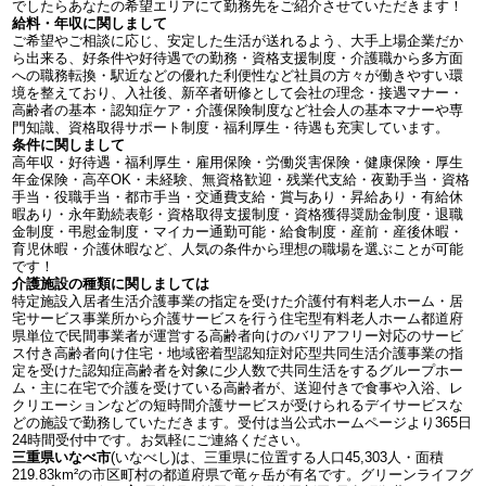
でしたらあなたの希望エリアにて勤務先をご紹介させていただきます！
給料・年収に関しまして
ご希望やご相談に応じ、安定した生活が送れるよう、大手上場企業だか
ら出来る、好条件や好待遇での勤務・資格支援制度・介護職から多方面
への職務転換・駅近などの優れた利便性など社員の方々が働きやすい環
境を整えており、入社後、新卒者研修として会社の理念・接遇マナー・
高齢者の基本・認知症ケア・介護保険制度など社会人の基本マナーや専
門知識、資格取得サポート制度・福利厚生・待遇も充実しています。
条件に関しまして
高年収・好待遇・福利厚生・雇用保険・労働災害保険・健康保険・厚生
年金保険・高卒OK・未経験、無資格歓迎・残業代支給・夜勤手当・資格
手当・役職手当・都市手当・交通費支給・賞与あり・昇給あり・有給休
暇あり・永年勤続表彰・資格取得支援制度・資格獲得奨励金制度・退職
金制度・弔慰金制度・マイカー通勤可能・給食制度・産前・産後休暇・
育児休暇・介護休暇など、人気の条件から理想の職場を選ぶことが可能
です！
介護施設の種類に関しましては
特定施設入居者生活介護事業の指定を受けた介護付有料老人ホーム・居
宅サービス事業所から介護サービスを行う住宅型有料老人ホーム都道府
県単位で民間事業者が運営する高齢者向けのバリアフリー対応のサービ
ス付き高齢者向け住宅・地域密着型認知症対応型共同生活介護事業の指
定を受けた認知症高齢者を対象に少人数で共同生活をするグループホー
ム・主に在宅で介護を受けている高齢者が、送迎付きで食事や入浴、レ
クリエーションなどの短時間介護サービスが受けられるデイサービスな
どの施設で勤務していただきます。受付は当公式ホームページより365日
24時間受付中です。お気軽にご連絡ください。
三重県いなべ市
(いなべし)は、三重県に位置する人口45,303人・面積
219.83km²の市区町村の都道府県で竜ヶ岳が有名です。グリーンライフグ