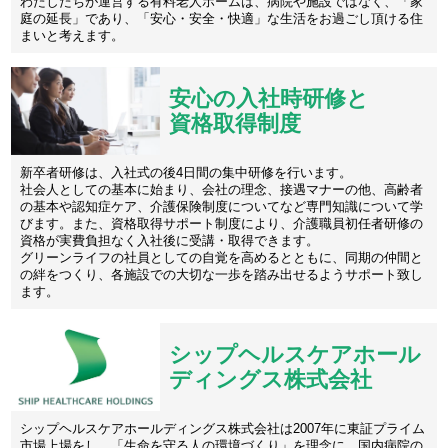
わたしたちが運営する有料老人ホームは、病院や施設ではなく、「家
庭の延長」であり、「安心・安全・快適」な生活をお過ごし頂ける住
まいと考えます。
安心の入社時研修と
資格取得制度
新卒者研修は、入社式の後4日間の集中研修を行います。
社会人としての基本に始まり、会社の理念、接遇マナーの他、高齢者
の基本や認知症ケア、介護保険制度についてなど専門知識について学
びます。また、資格取得サポート制度により、介護職員初任者研修の
資格が実費負担なく入社後に受講・取得できます。
グリーンライフの社員としての自覚を高めるとともに、同期の仲間と
の絆をつくり、各施設での大切な一歩を踏み出せるようサポート致し
ます。
シップヘルスケアホール
ディングス株式会社
シップヘルスケアホールディングス株式会社は2007年に東証プライム
市場上場をし、「生命を守る人の環境づくり」を理念に、国内病院の