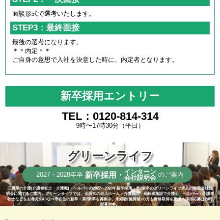
面談形式で選考いたします。
STEP3：最終面接
最後の選考になります。
＊＊内定＊＊
ご自身の意思で入社を決意した時に、内定者となります。
新卒採用エントリー
TEL：0120-814-314
9時〜17時30分（平日）
グリーンライフ
インターン
新卒採用・
2027・2028年卒
のご案内
会社説明会
三重県の介護(介護福祉士・介護職)・ヘルパーの2027・2028年新卒採用・第2新卒のグリーンライフ求人の就職会社説
明会に関するご案内。グリーンライフでは、全国70の老人ホーム・介護施設・高齢者施設で介護士・ヘルパー・介護福
祉士などをお考えのいなべ市在住の新卒・第2新卒を募集中。未経験(無資格)の方も資格取得を支援！採用応募は24時
間受付中。