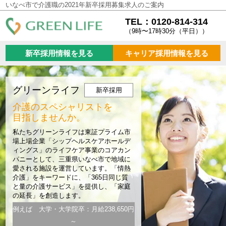
いなべ市で介護職の2021年新卒採用募集求人のご案内
TEL：0120-814-314
（9時〜17時30分（平日））
新卒採用情報を見る
キャリア採用情報を見る
グリーンライフ
新卒採用
介護のスペシャリストを
目指しませんか。
私たちグリーンライフは東証プライム市
場上場企業「シップヘルスケアホールデ
ィングス」のライフケア事業のコアカン
パニーとして、三重県いなべ市で地域に
愛される施設を運営しています。「情熱
介護」をキーワードに、「365日同じ質
と量の介護サービス」を提供し、「家庭
の延長」を創造します。
例えば 大学・大学院卒：月給238,650円
～