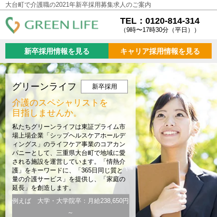
大台町で介護職の2021年新卒採用募集求人のご案内
TEL：0120-814-314
（9時〜17時30分（平日））
新卒採用情報を見る
キャリア採用情報を見る
グリーンライフ
新卒採用
介護のスペシャリストを
目指しませんか。
私たちグリーンライフは東証プライム市
場上場企業「シップヘルスケアホールデ
ィングス」のライフケア事業のコアカン
パニーとして、三重県大台町で地域に愛
される施設を運営しています。「情熱介
護」をキーワードに、「365日同じ質と
量の介護サービス」を提供し、「家庭の
延長」を創造します。
例えば 大学・大学院卒：月給238,650円
～