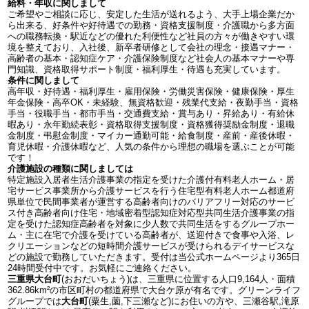
給料・年収に関しまして
ご希望やご相談に応じ、安定した生活が送れるよう、大手上場企業だか
ら出来る、好条件や好待遇での勤務・資格支援制度・介護職から多方面
への職務転換・駅近などの優れた利便性など社員の方々が働きやすい環
境を整えており、入社後、新卒者研修として会社の理念・接遇マナー・
高齢者の基本・認知症ケア・介護保険制度など社会人の基本マナーや専
門知識、資格取得サポート制度・福利厚生・待遇も充実しています。
条件に関しまして
高年収・好待遇・福利厚生・雇用保険・労働災害保険・健康保険・厚生
年金保険・高卒OK・未経験、無資格歓迎・残業代支給・夜勤手当・資格
手当・役職手当・都市手当・交通費支給・賞与あり・昇給あり・有給休
暇あり・永年勤続表彰・資格取得支援制度・資格獲得奨励金制度・退職
金制度・弔慰金制度・マイカー通勤可能・給食制度・産前・産後休暇・
育児休暇・介護休暇など、人気の条件から理想の職場を選ぶことが可能
です！
介護施設の種類に関しましては
特定施設入居者生活介護事業の指定を受けた介護付有料老人ホーム・居
宅サービス事業所から介護サービスを行う住宅型有料老人ホーム都道府
県単位で民間事業者が運営する高齢者向けのバリアフリー対応のサービ
ス付き高齢者向け住宅・地域密着型認知症対応型共同生活介護事業の指
定を受けた認知症高齢者を対象に少人数で共同生活をするグループホー
ム・主に在宅で介護を受けている高齢者が、送迎付きで食事や入浴、レ
クリエーションなどの短時間介護サービスが受けられるデイサービスな
どの施設で勤務していただきます。受付は当公式ホームページより365日
24時間受付中です。お気軽にご連絡ください。
三重県大台町
(おおだいちょう)は、三重県に位置する人口9,164人・面積
362.86km²の市区町村の都道府県で大台ケ原が有名です。グリーンライフ
グループでは
大台町
(粟生,薗,下三瀬など)にお住いの方や、三瀬谷駅,滝原