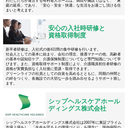
わたしたちが運営する有料老人ホームは、病院や施設ではなく、「家
庭の延長」であり、「安心・安全・快適」な生活をお過ごし頂ける住
まいと考えます。
安心の入社時研修と
資格取得制度
新卒者研修は、入社式の後4日間の集中研修を行います。
社会人としての基本に始まり、会社の理念、接遇マナーの他、高齢者
の基本や認知症ケア、介護保険制度についてなど専門知識について学
びます。また、資格取得サポート制度により、介護職員初任者研修の
資格が実費負担なく入社後に受講・取得できます。
グリーンライフの社員としての自覚を高めるとともに、同期の仲間と
の絆をつくり、各施設での大切な一歩を踏み出せるようサポート致し
ます。
シップヘルスケアホール
ディングス株式会社
シップヘルスケアホールディングス株式会社は2007年に東証プライム
市場上場をし、「生命を守る人の環境づくり」を理念に、国内病院の