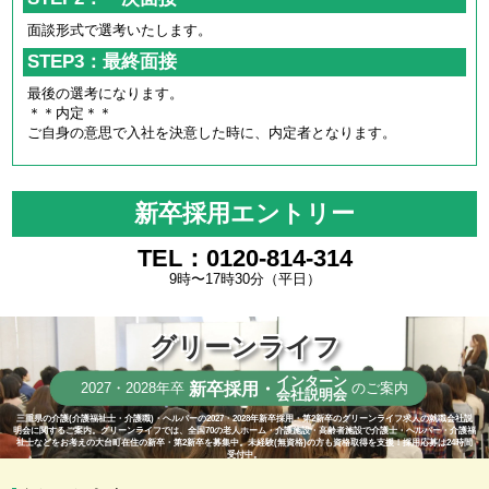
面談形式で選考いたします。
STEP3：最終面接
最後の選考になります。
＊＊内定＊＊
ご自身の意思で入社を決意した時に、内定者となります。
新卒採用エントリー
TEL：0120-814-314
9時〜17時30分（平日）
グリーンライフ
インターン
新卒採用・
2027・2028年卒
のご案内
会社説明会
三重県の介護(介護福祉士・介護職)・ヘルパーの2027・2028年新卒採用・第2新卒のグリーンライフ求人の就職会社説
明会に関するご案内。グリーンライフでは、全国70の老人ホーム・介護施設・高齢者施設で介護士・ヘルパー・介護福
祉士などをお考えの大台町在住の新卒・第2新卒を募集中。未経験(無資格)の方も資格取得を支援！採用応募は24時間
受付中。