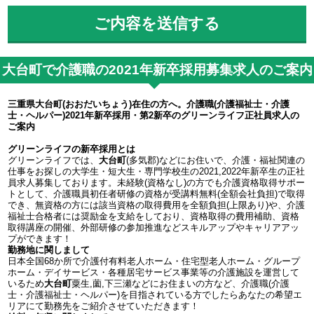
大台町で介護職の2021年新卒採用募集求人のご案内
三重県大台町(おおだいちょう)在住の方へ。介護職(介護福祉士・介護
士・ヘルパー)2021年新卒採用・第2新卒のグリーンライフ正社員求人の
ご案内
グリーンライフの新卒採用とは
グリーンライフでは、
大台町
(多気郡)などにお住いで、介護・福祉関連の
仕事をお探しの大学生・短大生・専門学校生の2021,2022年新卒生の正社
員求人募集しております。未経験(資格なし)の方でも介護資格取得サポー
トとして、介護職員初任者研修の資格が受講料無料(全額会社負担)で取得
でき、無資格の方には該当資格の取得費用を全額負担(上限あり)や、介護
福祉士合格者には奨励金を支給をしており、資格取得の費用補助、資格
取得講座の開催、外部研修の参加推進などスキルアップやキャリアアッ
プができます！
勤務地に関しまして
日本全国68か所で介護付有料老人ホーム・住宅型老人ホーム・グループ
ホーム・デイサービス・各種居宅サービス事業等の介護施設を運営して
いるため
大台町
粟生,薗,下三瀬などにお住まいの方など、介護職(介護
士・介護福祉士・ヘルパー)を目指されている方でしたらあなたの希望エ
リアにて勤務先をご紹介させていただきます！