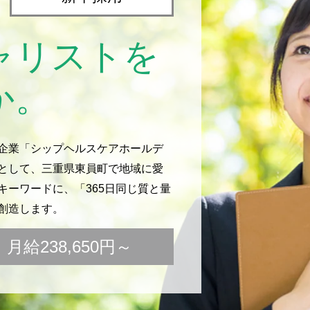
ャリストを
か。
企業「シップヘルスケアホールデ
として、三重県東員町で地域に愛
ーワードに、「365日同じ質と量
創造します。
給238,650円～