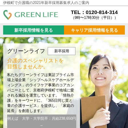
伊根町で介護職の2021年新卒採用募集求人のご案内
TEL：0120-814-314
（9時〜17時30分（平日））
新卒採用情報を見る
キャリア採用情報を見る
グリーンライフ
新卒採用
介護のスペシャリストを
目指しませんか。
私たちグリーンライフは東証プライム市
場上場企業「シップヘルスケアホールデ
ィングス」のライフケア事業のコアカン
パニーとして、京都府伊根町で地域に愛
される施設を運営しています。「情熱介
護」をキーワードに、「365日同じ質と
量の介護サービス」を提供し、「家庭の
延長」を創造します。
例えば 大学・大学院卒：月給238,650円
～