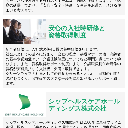
わたしたちが運営する有料老人ホームは、病院や施設ではなく、「家
庭の延長」であり、「安心・安全・快適」な生活をお過ごし頂ける住
まいと考えます。
安心の入社時研修と
資格取得制度
新卒者研修は、入社式の後4日間の集中研修を行います。
社会人としての基本に始まり、会社の理念、接遇マナーの他、高齢者
の基本や認知症ケア、介護保険制度についてなど専門知識について学
びます。また、資格取得サポート制度により、介護職員初任者研修の
資格が実費負担なく入社後に受講・取得できます。
グリーンライフの社員としての自覚を高めるとともに、同期の仲間と
の絆をつくり、各施設での大切な一歩を踏み出せるようサポート致し
ます。
シップヘルスケアホール
ディングス株式会社
シップヘルスケアホールディングス株式会社は2007年に東証プライム
市場上場をし、「生命を守る人の環境づくり」を理念に、国内病院の