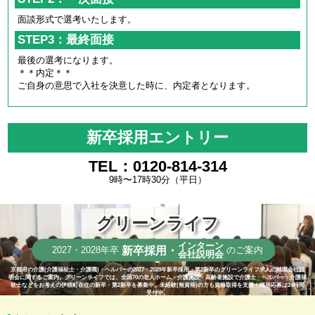
面談形式で選考いたします。
STEP3：最終面接
最後の選考になります。
＊＊内定＊＊
ご自身の意思で入社を決意した時に、内定者となります。
新卒採用エントリー
TEL：0120-814-314
9時〜17時30分（平日）
グリーンライフ
インターン
新卒採用・
2027・2028年卒
のご案内
会社説明会
京都府の介護(介護福祉士・介護職)・ヘルパーの2027・2028年新卒採用・第2新卒のグリーンライフ求人の就職会社説
明会に関するご案内。グリーンライフでは、全国70の老人ホーム・介護施設・高齢者施設で介護士・ヘルパー・介護福
祉士などをお考えの伊根町在住の新卒・第2新卒を募集中。未経験(無資格)の方も資格取得を支援！採用応募は24時間
受付中。