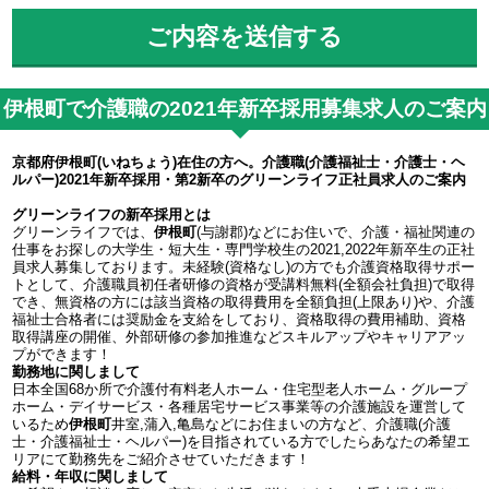
伊根町で介護職の2021年新卒採用募集求人のご案内
京都府伊根町(いねちょう)在住の方へ。介護職(介護福祉士・介護士・ヘ
ルパー)2021年新卒採用・第2新卒のグリーンライフ正社員求人のご案内
グリーンライフの新卒採用とは
グリーンライフでは、
伊根町
(与謝郡)などにお住いで、介護・福祉関連の
仕事をお探しの大学生・短大生・専門学校生の2021,2022年新卒生の正社
員求人募集しております。未経験(資格なし)の方でも介護資格取得サポー
トとして、介護職員初任者研修の資格が受講料無料(全額会社負担)で取得
でき、無資格の方には該当資格の取得費用を全額負担(上限あり)や、介護
福祉士合格者には奨励金を支給をしており、資格取得の費用補助、資格
取得講座の開催、外部研修の参加推進などスキルアップやキャリアアッ
プができます！
勤務地に関しまして
日本全国68か所で介護付有料老人ホーム・住宅型老人ホーム・グループ
ホーム・デイサービス・各種居宅サービス事業等の介護施設を運営して
いるため
伊根町
井室,蒲入,亀島などにお住まいの方など、介護職(介護
士・介護福祉士・ヘルパー)を目指されている方でしたらあなたの希望エ
リアにて勤務先をご紹介させていただきます！
給料・年収に関しまして