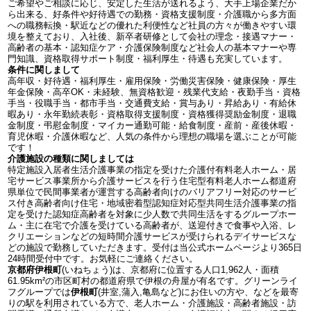
ご希望やご相談に応じ、安定した生活が送れるよう、大手上場企業だか
ら出来る、好条件や好待遇での勤務・資格支援制度・介護職から多方面
への職務転換・駅近などの優れた利便性など社員の方々が働きやすい環
境を整えており、入社後、新卒者研修として会社の理念・接遇マナー・
高齢者の基本・認知症ケア・介護保険制度など社会人の基本マナーや専
門知識、資格取得サポート制度・福利厚生・待遇も充実しています。
条件に関しまして
高年収・好待遇・福利厚生・雇用保険・労働災害保険・健康保険・厚生
年金保険・高卒OK・未経験、無資格歓迎・残業代支給・夜勤手当・資格
手当・役職手当・都市手当・交通費支給・賞与あり・昇給あり・有給休
暇あり・永年勤続表彰・資格取得支援制度・資格獲得奨励金制度・退職
金制度・弔慰金制度・マイカー通勤可能・給食制度・産前・産後休暇・
育児休暇・介護休暇など、人気の条件から理想の職場を選ぶことが可能
です！
介護施設の種類に関しましては
特定施設入居者生活介護事業の指定を受けた介護付有料老人ホーム・居
宅サービス事業所から介護サービスを行う住宅型有料老人ホーム都道府
県単位で民間事業者が運営する高齢者向けのバリアフリー対応のサービ
ス付き高齢者向け住宅・地域密着型認知症対応型共同生活介護事業の指
定を受けた認知症高齢者を対象に少人数で共同生活をするグループホー
ム・主に在宅で介護を受けている高齢者が、送迎付きで食事や入浴、レ
クリエーションなどの短時間介護サービスが受けられるデイサービスな
どの施設で勤務していただきます。受付は当公式ホームページより365日
24時間受付中です。お気軽にご連絡ください。
京都府伊根町
(いねちょう)は、京都府に位置する人口1,962人・面積
61.95km²の市区町村の都道府県で伊根の舟屋が有名です。グリーンライ
フグループでは
伊根町
(井室,蒲入,亀島など)にお住いの方や、などを最寄
りの駅を利用されている方で、老人ホーム・介護施設・高齢者施設・訪