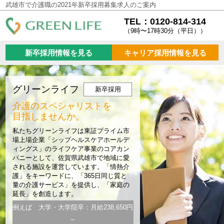
武雄市で介護職の2021年新卒採用募集求人のご案内
TEL：0120-814-314
（9時〜17時30分（平日））
新卒採用情報を見る
キャリア採用情報を見る
グリーンライフ
新卒採用
介護のスペシャリストを
目指しませんか。
私たちグリーンライフは東証プライム市
場上場企業「シップヘルスケアホールデ
ィングス」のライフケア事業のコアカン
パニーとして、佐賀県武雄市で地域に愛
される施設を運営しています。「情熱介
護」をキーワードに、「365日同じ質と
量の介護サービス」を提供し、「家庭の
延長」を創造します。
例えば 大学・大学院卒：月給238,650円
～