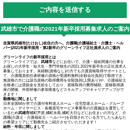
武雄市で介護職の2021年新卒採用募集求人のご案内
佐賀県武雄市(たけおし)在住の方へ。介護職(介護福祉士・介護士・ヘル
パー)2021年新卒採用・第2新卒のグリーンライフ正社員求人のご案内
グリーンライフの新卒採用とは
グリーンライフでは、
武雄市
などにお住いで、介護・福祉関連の仕事を
お探しの大学生・短大生・専門学校生の2021,2022年新卒生の正社員求人
募集しております。未経験(資格なし)の方でも介護資格取得サポートとし
て、介護職員初任者研修の資格が受講料無料(全額会社負担)で取得でき、
無資格の方には該当資格の取得費用を全額負担(上限あり)や、介護福祉士
合格者には奨励金を支給をしており、資格取得の費用補助、資格取得講
座の開催、外部研修の参加推進などスキルアップやキャリアアップがで
きます！
勤務地に関しまして
日本全国68か所で介護付有料老人ホーム・住宅型老人ホーム・グループ
ホーム・デイサービス・各種居宅サービス事業等の介護施設を運営して
いるため
武雄市
橘町芦原,橘町永島,橘町大日などにお住まいの方など、介
護職(介護士・介護福祉士・ヘルパー)を目指されている方でしたらあなた
の希望エリアにて勤務先をご紹介させていただきます！
給料・年収に関しまして