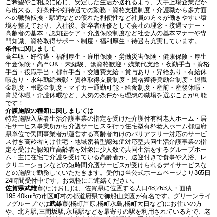
ご希望やご相談に応じ、安定した生活が送れるよう、大手上場企業だか
ら出来る、好条件や好待遇での勤務・資格支援制度・介護職から多方面
への職務転換・駅近などの優れた利便性など社員の方々が働きやすい環
境を整えており、入社後、新卒者研修として会社の理念・接遇マナー・
高齢者の基本・認知症ケア・介護保険制度など社会人の基本マナーや専
門知識、資格取得サポート制度・福利厚生・待遇も充実しています。
条件に関しまして
高年収・好待遇・福利厚生・雇用保険・労働災害保険・健康保険・厚生
年金保険・高卒OK・未経験、無資格歓迎・残業代支給・夜勤手当・資格
手当・役職手当・都市手当・交通費支給・賞与あり・昇給あり・有給休
暇あり・永年勤続表彰・資格取得支援制度・資格獲得奨励金制度・退職
金制度・弔慰金制度・マイカー通勤可能・給食制度・産前・産後休暇・
育児休暇・介護休暇など、人気の条件から理想の職場を選ぶことが可能
です！
介護施設の種類に関しましては
特定施設入居者生活介護事業の指定を受けた介護付有料老人ホーム・居
宅サービス事業所から介護サービスを行う住宅型有料老人ホーム都道府
県単位で民間事業者が運営する高齢者向けのバリアフリー対応のサービ
ス付き高齢者向け住宅・地域密着型認知症対応型共同生活介護事業の指
定を受けた認知症高齢者を対象に少人数で共同生活をするグループホー
ム・主に在宅で介護を受けている高齢者が、送迎付きで食事や入浴、レ
クリエーションなどの短時間介護サービスが受けられるデイサービスな
どの施設で勤務していただきます。受付は当公式ホームページより365日
24時間受付中です。お気軽にご連絡ください。
佐賀県武雄市
(たけおし)は、佐賀県に位置する人口48,263人・面積
195.40km²の市区町村の都道府県で御船山楽園が有名です。グリーンライ
フグループでは
武雄市
(橘町芦原,橘町永島,橘町大日など)にお住いの方
や、北方駅,三間坂駅,永尾駅などを最寄りの駅を利用されている方で、老