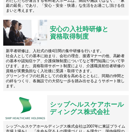
わたしたちが運営する有料老人ホームは、病院や施設ではなく、「家
庭の延長」であり、「安心・安全・快適」な生活をお過ごし頂ける住
まいと考えます。
安心の入社時研修と
資格取得制度
新卒者研修は、入社式の後4日間の集中研修を行います。
社会人としての基本に始まり、会社の理念、接遇マナーの他、高齢者
の基本や認知症ケア、介護保険制度についてなど専門知識について学
びます。また、資格取得サポート制度により、介護職員初任者研修の
資格が実費負担なく入社後に受講・取得できます。
グリーンライフの社員としての自覚を高めるとともに、同期の仲間と
の絆をつくり、各施設での大切な一歩を踏み出せるようサポート致し
ます。
シップヘルスケアホール
ディングス株式会社
シップヘルスケアホールディングス株式会社は2007年に東証プライム
市場上場をし、「生命を守る人の環境づくり」を理念に、国内病院の