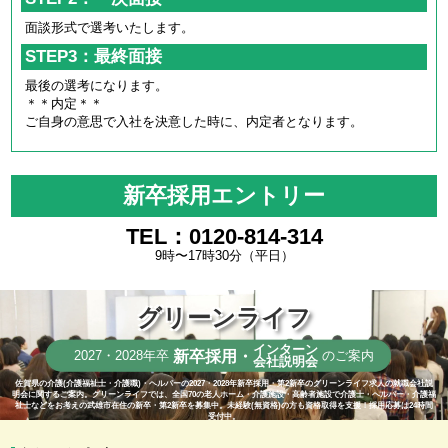
面談形式で選考いたします。
STEP3：最終面接
最後の選考になります。
＊＊内定＊＊
ご自身の意思で入社を決意した時に、内定者となります。
新卒採用エントリー
TEL：0120-814-314
9時〜17時30分（平日）
グリーンライフ
インターン
新卒採用・
2027・2028年卒
のご案内
会社説明会
佐賀県の介護(介護福祉士・介護職)・ヘルパーの2027・2028年新卒採用・第2新卒のグリーンライフ求人の就職会社説
明会に関するご案内。グリーンライフでは、全国70の老人ホーム・介護施設・高齢者施設で介護士・ヘルパー・介護福
祉士などをお考えの武雄市在住の新卒・第2新卒を募集中。未経験(無資格)の方も資格取得を支援！採用応募は24時間
受付中。