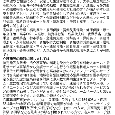
ご希望やご相談に応じ、安定した生活が送れるよう、大手上場企業だか
ら出来る、好条件や好待遇での勤務・資格支援制度・介護職から多方面
への職務転換・駅近などの優れた利便性など社員の方々が働きやすい環
境を整えており、入社後、新卒者研修として会社の理念・接遇マナー・
高齢者の基本・認知症ケア・介護保険制度など社会人の基本マナーや専
門知識、資格取得サポート制度・福利厚生・待遇も充実しています。
条件に関しまして
高年収・好待遇・福利厚生・雇用保険・労働災害保険・健康保険・厚生
年金保険・高卒OK・未経験、無資格歓迎・残業代支給・夜勤手当・資格
手当・役職手当・都市手当・交通費支給・賞与あり・昇給あり・有給休
暇あり・永年勤続表彰・資格取得支援制度・資格獲得奨励金制度・退職
金制度・弔慰金制度・マイカー通勤可能・給食制度・産前・産後休暇・
育児休暇・介護休暇など、人気の条件から理想の職場を選ぶことが可能
です！
介護施設の種類に関しましては
特定施設入居者生活介護事業の指定を受けた介護付有料老人ホーム・居
宅サービス事業所から介護サービスを行う住宅型有料老人ホーム都道府
県単位で民間事業者が運営する高齢者向けのバリアフリー対応のサービ
ス付き高齢者向け住宅・地域密着型認知症対応型共同生活介護事業の指
定を受けた認知症高齢者を対象に少人数で共同生活をするグループホー
ム・主に在宅で介護を受けている高齢者が、送迎付きで食事や入浴、レ
クリエーションなどの短時間介護サービスが受けられるデイサービスな
どの施設で勤務していただきます。受付は当公式ホームページより365日
24時間受付中です。お気軽にご連絡ください。
兵庫県川西市
(かわにしし)は、兵庫県に位置する人口154,603人・面積
53.44km²の市区町村の都道府県で知明湖が有名です。グリーンライフグ
ループでは
川西市
(芋生,栄根,栄町など)にお住いの方や、川西能勢口駅,平
野駅,多田駅などを最寄りの駅を利用されている方で、老人ホーム・介護