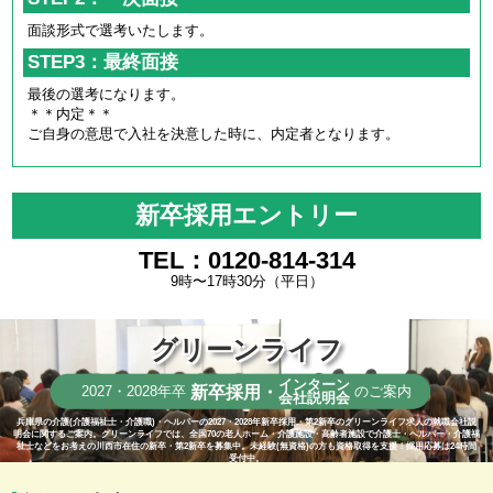
面談形式で選考いたします。
STEP3：最終面接
最後の選考になります。
＊＊内定＊＊
ご自身の意思で入社を決意した時に、内定者となります。
新卒採用エントリー
TEL：0120-814-314
9時〜17時30分（平日）
グリーンライフ
インターン
新卒採用・
2027・2028年卒
のご案内
会社説明会
兵庫県の介護(介護福祉士・介護職)・ヘルパーの2027・2028年新卒採用・第2新卒のグリーンライフ求人の就職会社説
明会に関するご案内。グリーンライフでは、全国70の老人ホーム・介護施設・高齢者施設で介護士・ヘルパー・介護福
祉士などをお考えの川西市在住の新卒・第2新卒を募集中。未経験(無資格)の方も資格取得を支援！採用応募は24時間
受付中。