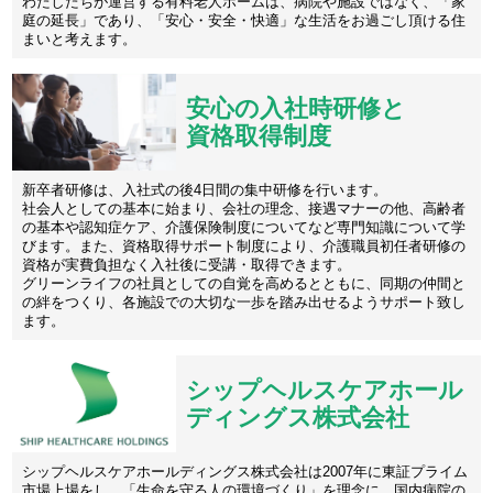
わたしたちが運営する有料老人ホームは、病院や施設ではなく、「家
庭の延長」であり、「安心・安全・快適」な生活をお過ごし頂ける住
まいと考えます。
安心の入社時研修と
資格取得制度
新卒者研修は、入社式の後4日間の集中研修を行います。
社会人としての基本に始まり、会社の理念、接遇マナーの他、高齢者
の基本や認知症ケア、介護保険制度についてなど専門知識について学
びます。また、資格取得サポート制度により、介護職員初任者研修の
資格が実費負担なく入社後に受講・取得できます。
グリーンライフの社員としての自覚を高めるとともに、同期の仲間と
の絆をつくり、各施設での大切な一歩を踏み出せるようサポート致し
ます。
シップヘルスケアホール
ディングス株式会社
シップヘルスケアホールディングス株式会社は2007年に東証プライム
市場上場をし、「生命を守る人の環境づくり」を理念に、国内病院の