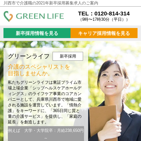
川西市で介護職の2021年新卒採用募集求人のご案内
TEL：0120-814-314
（9時〜17時30分（平日））
新卒採用情報を見る
キャリア採用情報を見る
グリーンライフ
新卒採用
介護のスペシャリストを
目指しませんか。
私たちグリーンライフは東証プライム市
場上場企業「シップヘルスケアホールデ
ィングス」のライフケア事業のコアカン
パニーとして、兵庫県川西市で地域に愛
される施設を運営しています。「情熱介
護」をキーワードに、「365日同じ質と
量の介護サービス」を提供し、「家庭の
延長」を創造します。
例えば 大学・大学院卒：月給238,650円
～