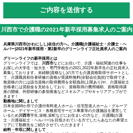
川西市で介護職の2021年新卒採用募集求人のご案内
兵庫県川西市(かわにしし)在住の方へ。介護職(介護福祉士・介護士・ヘ
ルパー)2021年新卒採用・第2新卒のグリーンライフ正社員求人のご案内
グリーンライフの新卒採用とは
グリーンライフでは、
川西市
などにお住いで、介護・福祉関連の仕事を
お探しの大学生・短大生・専門学校生の2021,2022年新卒生の正社員求人
募集しております。未経験(資格なし)の方でも介護資格取得サポートとし
て、介護職員初任者研修の資格が受講料無料(全額会社負担)で取得でき、
無資格の方には該当資格の取得費用を全額負担(上限あり)や、介護福祉士
合格者には奨励金を支給をしており、資格取得の費用補助、資格取得講
座の開催、外部研修の参加推進などスキルアップやキャリアアップがで
きます！
勤務地に関しまして
日本全国68か所で介護付有料老人ホーム・住宅型老人ホーム・グループ
ホーム・デイサービス・各種居宅サービス事業等の介護施設を運営して
いるため
川西市
芋生,栄根,栄町などにお住まいの方など、介護職(介護
士・介護福祉士・ヘルパー)を目指されている方でしたらあなたの希望エ
リアにて勤務先をご紹介させていただきます！
給料・年収に関しまして