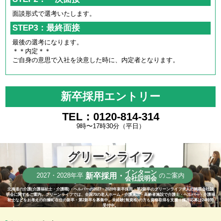
面談形式で選考いたします。
STEP3：最終面接
最後の選考になります。
＊＊内定＊＊
ご自身の意思で入社を決意した時に、内定者となります。
新卒採用エントリー
TEL：0120-814-314
9時〜17時30分（平日）
グリーンライフ
インターン
新卒採用・
2027・2028年卒
のご案内
会社説明会
北海道の介護(介護福祉士・介護職)・ヘルパーの2027・2028年新卒採用・第2新卒のグリーンライフ求人の就職会社説
明会に関するご案内。グリーンライフでは、全国70の老人ホーム・介護施設・高齢者施設で介護士・ヘルパー・介護福
祉士などをお考えの白糠町在住の新卒・第2新卒を募集中。未経験(無資格)の方も資格取得を支援！採用応募は24時間
受付中。