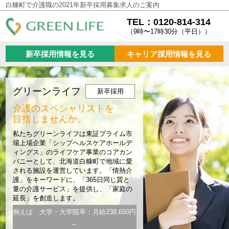
白糠町で介護職の2021年新卒採用募集求人のご案内
TEL：0120-814-314
（9時〜17時30分（平日））
新卒採用情報を見る
キャリア採用情報を見る
グリーンライフ
新卒採用
介護のスペシャリストを
目指しませんか。
私たちグリーンライフは東証プライム市
場上場企業「シップヘルスケアホールデ
ィングス」のライフケア事業のコアカン
パニーとして、北海道白糠町で地域に愛
される施設を運営しています。「情熱介
護」をキーワードに、「365日同じ質と
量の介護サービス」を提供し、「家庭の
延長」を創造します。
例えば 大学・大学院卒：月給238,650円
～