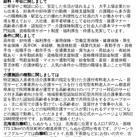
給料・年収に関しまして
ご希望やご相談に応じ、安定した生活が送れるよう、大手上場企業だか
ら出来る、好条件や好待遇での勤務・資格支援制度・介護職から多方面
への職務転換・駅近などの優れた利便性など社員の方々が働きやすい環
境を整えており、入社後、新卒者研修として会社の理念・接遇マナー・
高齢者の基本・認知症ケア・介護保険制度など社会人の基本マナーや専
門知識、資格取得サポート制度・福利厚生・待遇も充実しています。
条件に関しまして
高年収・好待遇・福利厚生・雇用保険・労働災害保険・健康保険・厚生
年金保険・高卒OK・未経験、無資格歓迎・残業代支給・夜勤手当・資格
手当・役職手当・都市手当・交通費支給・賞与あり・昇給あり・有給休
暇あり・永年勤続表彰・資格取得支援制度・資格獲得奨励金制度・退職
金制度・弔慰金制度・マイカー通勤可能・給食制度・産前・産後休暇・
育児休暇・介護休暇など、人気の条件から理想の職場を選ぶことが可能
です！
介護施設の種類に関しましては
特定施設入居者生活介護事業の指定を受けた介護付有料老人ホーム・居
宅サービス事業所から介護サービスを行う住宅型有料老人ホーム都道府
県単位で民間事業者が運営する高齢者向けのバリアフリー対応のサービ
ス付き高齢者向け住宅・地域密着型認知症対応型共同生活介護事業の指
定を受けた認知症高齢者を対象に少人数で共同生活をするグループホー
ム・主に在宅で介護を受けている高齢者が、送迎付きで食事や入浴、レ
クリエーションなどの短時間介護サービスが受けられるデイサービスな
どの施設で勤務していただきます。受付は当公式ホームページより365日
24時間受付中です。お気軽にご連絡ください。
北海道白糠町
(しらぬかちょう)は、北海道に位置する人口7,972人・面積
773.13km²の市区町村の都道府県でしらぬか恋問が有名です。グリーンラ
イフグループでは
白糠町
(コイトイ,右股,下茶路など)にお住いの方や、古