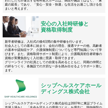
わたしたちが運営する有料老人ホームは、病院や施設ではなく、「家
庭の延長」であり、「安心・安全・快適」な生活をお過ごし頂ける住
まいと考えます。
安心の入社時研修と
資格取得制度
新卒者研修は、入社式の後4日間の集中研修を行います。
社会人としての基本に始まり、会社の理念、接遇マナーの他、高齢者
の基本や認知症ケア、介護保険制度についてなど専門知識について学
びます。また、資格取得サポート制度により、介護職員初任者研修の
資格が実費負担なく入社後に受講・取得できます。
グリーンライフの社員としての自覚を高めるとともに、同期の仲間と
の絆をつくり、各施設での大切な一歩を踏み出せるようサポート致し
ます。
シップヘルスケアホール
ディングス株式会社
シップヘルスケアホールディングス株式会社は2007年に東証プライム
市場上場をし、「生命を守る人の環境づくり」を理念に、国内病院の