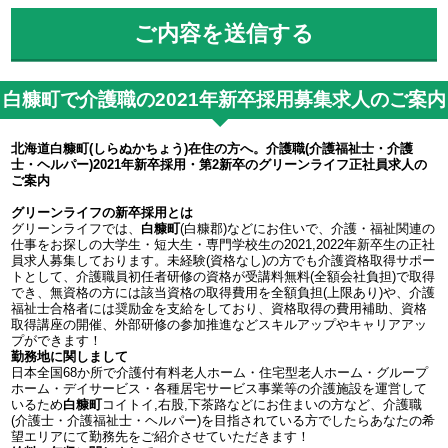
白糠町で介護職の2021年新卒採用募集求人のご案内
北海道白糠町(しらぬかちょう)在住の方へ。介護職(介護福祉士・介護
士・ヘルパー)2021年新卒採用・第2新卒のグリーンライフ正社員求人の
ご案内
グリーンライフの新卒採用とは
グリーンライフでは、
白糠町
(白糠郡)などにお住いで、介護・福祉関連の
仕事をお探しの大学生・短大生・専門学校生の2021,2022年新卒生の正社
員求人募集しております。未経験(資格なし)の方でも介護資格取得サポー
トとして、介護職員初任者研修の資格が受講料無料(全額会社負担)で取得
でき、無資格の方には該当資格の取得費用を全額負担(上限あり)や、介護
福祉士合格者には奨励金を支給をしており、資格取得の費用補助、資格
取得講座の開催、外部研修の参加推進などスキルアップやキャリアアッ
プができます！
勤務地に関しまして
日本全国68か所で介護付有料老人ホーム・住宅型老人ホーム・グループ
ホーム・デイサービス・各種居宅サービス事業等の介護施設を運営して
いるため
白糠町
コイトイ,右股,下茶路などにお住まいの方など、介護職
(介護士・介護福祉士・ヘルパー)を目指されている方でしたらあなたの希
望エリアにて勤務先をご紹介させていただきます！