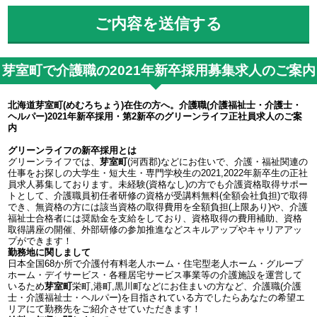
芽室町で介護職の2021年新卒採用募集求人のご案内
北海道芽室町(めむろちょう)在住の方へ。介護職(介護福祉士・介護士・
ヘルパー)2021年新卒採用・第2新卒のグリーンライフ正社員求人のご案
内
グリーンライフの新卒採用とは
グリーンライフでは、
芽室町
(河西郡)などにお住いで、介護・福祉関連の
仕事をお探しの大学生・短大生・専門学校生の2021,2022年新卒生の正社
員求人募集しております。未経験(資格なし)の方でも介護資格取得サポー
トとして、介護職員初任者研修の資格が受講料無料(全額会社負担)で取得
でき、無資格の方には該当資格の取得費用を全額負担(上限あり)や、介護
福祉士合格者には奨励金を支給をしており、資格取得の費用補助、資格
取得講座の開催、外部研修の参加推進などスキルアップやキャリアアッ
プができます！
勤務地に関しまして
日本全国68か所で介護付有料老人ホーム・住宅型老人ホーム・グループ
ホーム・デイサービス・各種居宅サービス事業等の介護施設を運営して
いるため
芽室町
栄町,港町,黒川町などにお住まいの方など、介護職(介護
士・介護福祉士・ヘルパー)を目指されている方でしたらあなたの希望エ
リアにて勤務先をご紹介させていただきます！