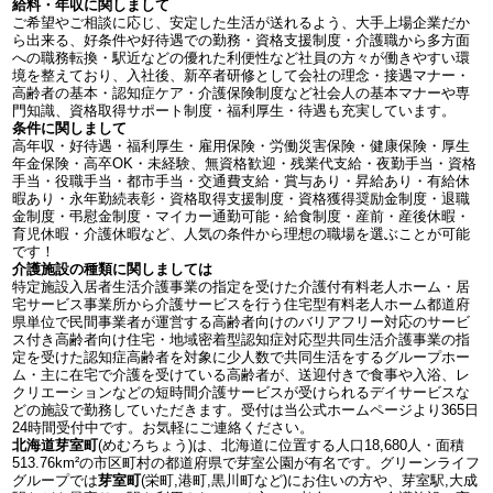
給料・年収に関しまして
ご希望やご相談に応じ、安定した生活が送れるよう、大手上場企業だか
ら出来る、好条件や好待遇での勤務・資格支援制度・介護職から多方面
への職務転換・駅近などの優れた利便性など社員の方々が働きやすい環
境を整えており、入社後、新卒者研修として会社の理念・接遇マナー・
高齢者の基本・認知症ケア・介護保険制度など社会人の基本マナーや専
門知識、資格取得サポート制度・福利厚生・待遇も充実しています。
条件に関しまして
高年収・好待遇・福利厚生・雇用保険・労働災害保険・健康保険・厚生
年金保険・高卒OK・未経験、無資格歓迎・残業代支給・夜勤手当・資格
手当・役職手当・都市手当・交通費支給・賞与あり・昇給あり・有給休
暇あり・永年勤続表彰・資格取得支援制度・資格獲得奨励金制度・退職
金制度・弔慰金制度・マイカー通勤可能・給食制度・産前・産後休暇・
育児休暇・介護休暇など、人気の条件から理想の職場を選ぶことが可能
です！
介護施設の種類に関しましては
特定施設入居者生活介護事業の指定を受けた介護付有料老人ホーム・居
宅サービス事業所から介護サービスを行う住宅型有料老人ホーム都道府
県単位で民間事業者が運営する高齢者向けのバリアフリー対応のサービ
ス付き高齢者向け住宅・地域密着型認知症対応型共同生活介護事業の指
定を受けた認知症高齢者を対象に少人数で共同生活をするグループホー
ム・主に在宅で介護を受けている高齢者が、送迎付きで食事や入浴、レ
クリエーションなどの短時間介護サービスが受けられるデイサービスな
どの施設で勤務していただきます。受付は当公式ホームページより365日
24時間受付中です。お気軽にご連絡ください。
北海道芽室町
(めむろちょう)は、北海道に位置する人口18,680人・面積
513.76km²の市区町村の都道府県で芽室公園が有名です。グリーンライフ
グループでは
芽室町
(栄町,港町,黒川町など)にお住いの方や、芽室駅,大成