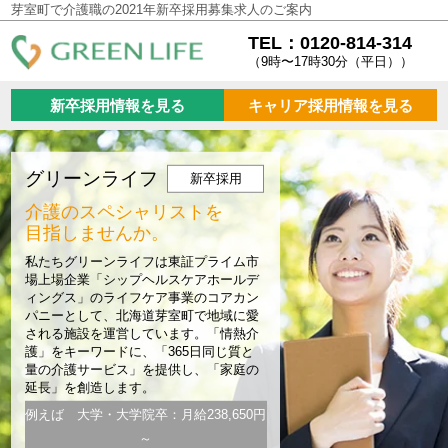
芽室町で介護職の2021年新卒採用募集求人のご案内
TEL：0120-814-314
（9時〜17時30分（平日））
新卒採用情報を見る
キャリア採用情報を見る
グリーンライフ
新卒採用
介護のスペシャリストを
目指しませんか。
私たちグリーンライフは東証プライム市
場上場企業「シップヘルスケアホールデ
ィングス」のライフケア事業のコアカン
パニーとして、北海道芽室町で地域に愛
される施設を運営しています。「情熱介
護」をキーワードに、「365日同じ質と
量の介護サービス」を提供し、「家庭の
延長」を創造します。
例えば 大学・大学院卒：月給238,650円
～