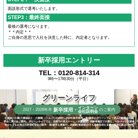
面談形式で選考いたします。
STEP3：最終面接
最後の選考になります。
＊＊内定＊＊
ご自身の意思で入社を決意した時に、内定者となります。
新卒採用エントリー
TEL：0120-814-314
9時〜17時30分（平日）
グリーンライフ
インターン
新卒採用・
2027・2028年卒
のご案内
会社説明会
北海道の介護(介護福祉士・介護職)・ヘルパーの2027・2028年新卒採用・第2新卒のグリーンライフ求人の就職会社説
明会に関するご案内。グリーンライフでは、全国70の老人ホーム・介護施設・高齢者施設で介護士・ヘルパー・介護福
祉士などをお考えの芽室町在住の新卒・第2新卒を募集中。未経験(無資格)の方も資格取得を支援！採用応募は24時間
受付中。