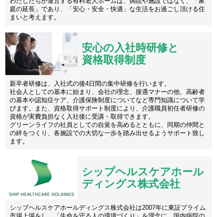
わたしたちが運営する有料老人ホームは、病院や施設ではなく、「家
庭の延長」であり、「安心・安全・快適」な生活をお過ごし頂ける住
まいと考えます。
安心の入社時研修と
資格取得制度
新卒者研修は、入社式の後4日間の集中研修を行います。
社会人としての基本に始まり、会社の理念、接遇マナーの他、高齢者
の基本や認知症ケア、介護保険制度についてなど専門知識について学
びます。また、資格取得サポート制度により、介護職員初任者研修の
資格が実費負担なく入社後に受講・取得できます。
グリーンライフの社員としての自覚を高めるとともに、同期の仲間と
の絆をつくり、各施設での大切な一歩を踏み出せるようサポート致し
ます。
シップヘルスケアホール
ディングス株式会社
シップヘルスケアホールディングス株式会社は2007年に東証プライム
市場上場をし、「生命を守る人の環境づくり」を理念に、国内病院の