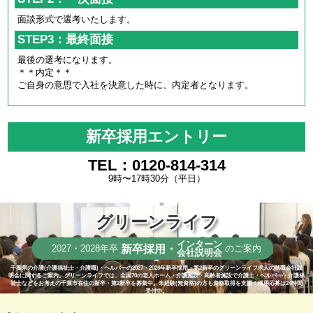
面談形式で選考いたします。
STEP3：最終面接
最後の選考になります。
＊＊内定＊＊
ご自身の意思で入社を決意した時に、内定者となります。
新卒採用エントリー
TEL：0120-814-314
9時〜17時30分（平日）
グリーンライフ
インターン
新卒採用・
2027・2028年卒
のご案内
会社説明会
千葉県の介護(介護福祉士・介護職)・ヘルパーの2027・2028年新卒採用・第2新卒のグリーンライフ求人の就職会社説
明会に関するご案内。グリーンライフでは、全国70の老人ホーム・介護施設・高齢者施設で介護士・ヘルパー・介護福
祉士などをお考えの千葉市在住の新卒・第2新卒を募集中。未経験(無資格)の方も資格取得を支援！採用応募は24時間
受付中。