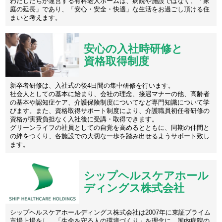
わたしたちが運営する有料老人ホームは、病院や施設ではなく、「家
庭の延長」であり、「安心・安全・快適」な生活をお過ごし頂ける住
まいと考えます。
安心の入社時研修と
資格取得制度
新卒者研修は、入社式の後4日間の集中研修を行います。
社会人としての基本に始まり、会社の理念、接遇マナーの他、高齢者
の基本や認知症ケア、介護保険制度についてなど専門知識について学
びます。また、資格取得サポート制度により、介護職員初任者研修の
資格が実費負担なく入社後に受講・取得できます。
グリーンライフの社員としての自覚を高めるとともに、同期の仲間と
の絆をつくり、各施設での大切な一歩を踏み出せるようサポート致し
ます。
シップヘルスケアホール
ディングス株式会社
シップヘルスケアホールディングス株式会社は2007年に東証プライム
市場上場をし、「生命を守る人の環境づくり」を理念に、国内病院の