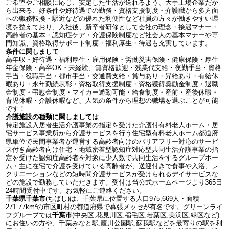
ご希望やご相談に応じ、安定した生活が送れるよう、大手上場企業だか
ら出来る、好条件や好待遇での勤務・資格支援制度・介護職から多方面
への職務転換・駅近などの優れた利便性など社員の方々が働きやすい環
境を整えており、入社後、新卒者研修として会社の理念・接遇マナー・
高齢者の基本・認知症ケア・介護保険制度など社会人の基本マナーや専
門知識、資格取得サポート制度・福利厚生・待遇も充実しています。
条件に関しまして
高年収・好待遇・福利厚生・雇用保険・労働災害保険・健康保険・厚生
年金保険・高卒OK・未経験、無資格歓迎・残業代支給・夜勤手当・資格
手当・役職手当・都市手当・交通費支給・賞与あり・昇給あり・有給休
暇あり・永年勤続表彰・資格取得支援制度・資格獲得奨励金制度・退職
金制度・弔慰金制度・マイカー通勤可能・給食制度・産前・産後休暇・
育児休暇・介護休暇など、人気の条件から理想の職場を選ぶことが可能
です！
介護施設の種類に関しましては
特定施設入居者生活介護事業の指定を受けた介護付有料老人ホーム・居
宅サービス事業所から介護サービスを行う住宅型有料老人ホーム都道府
県単位で民間事業者が運営する高齢者向けのバリアフリー対応のサービ
ス付き高齢者向け住宅・地域密着型認知症対応型共同生活介護事業の指
定を受けた認知症高齢者を対象に少人数で共同生活をするグループホー
ム・主に在宅で介護を受けている高齢者が、送迎付きで食事や入浴、レ
クリエーションなどの短時間介護サービスが受けられるデイサービスな
どの施設で勤務していただきます。受付は当公式ホームページより365日
24時間受付中です。お気軽にご連絡ください。
千葉県千葉市
(ちばし)は、千葉県に位置する人口975,669人・面積
271.77km²の市区町村の都道府県で幕張メッセが有名です。グリーンライ
フグループでは
千葉市
(中央区,花見川区,稲毛区,若葉区,美浜区,緑区など)
にお住いの方や、千葉みなと駅,葭川公園駅,蘇我駅などを最寄りの駅を利