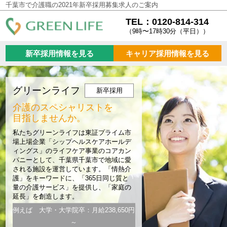
千葉市で介護職の2021年新卒採用募集求人のご案内
TEL：0120-814-314
（9時〜17時30分（平日））
新卒採用情報を見る
キャリア採用情報を見る
グリーンライフ
新卒採用
介護のスペシャリストを
目指しませんか。
私たちグリーンライフは東証プライム市
場上場企業「シップヘルスケアホールデ
ィングス」のライフケア事業のコアカン
パニーとして、千葉県千葉市で地域に愛
される施設を運営しています。「情熱介
護」をキーワードに、「365日同じ質と
量の介護サービス」を提供し、「家庭の
延長」を創造します。
例えば 大学・大学院卒：月給238,650円
～