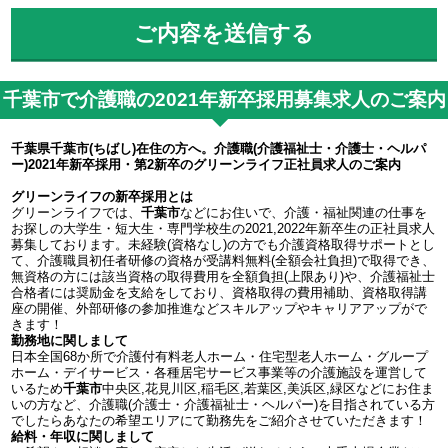
千葉市で介護職の2021年新卒採用募集求人のご案内
千葉県千葉市(ちばし)在住の方へ。介護職(介護福祉士・介護士・ヘルパ
ー)2021年新卒採用・第2新卒のグリーンライフ正社員求人のご案内
グリーンライフの新卒採用とは
グリーンライフでは、
千葉市
などにお住いで、介護・福祉関連の仕事を
お探しの大学生・短大生・専門学校生の2021,2022年新卒生の正社員求人
募集しております。未経験(資格なし)の方でも介護資格取得サポートとし
て、介護職員初任者研修の資格が受講料無料(全額会社負担)で取得でき、
無資格の方には該当資格の取得費用を全額負担(上限あり)や、介護福祉士
合格者には奨励金を支給をしており、資格取得の費用補助、資格取得講
座の開催、外部研修の参加推進などスキルアップやキャリアアップがで
きます！
勤務地に関しまして
日本全国68か所で介護付有料老人ホーム・住宅型老人ホーム・グループ
ホーム・デイサービス・各種居宅サービス事業等の介護施設を運営して
いるため
千葉市
中央区,花見川区,稲毛区,若葉区,美浜区,緑区などにお住ま
いの方など、介護職(介護士・介護福祉士・ヘルパー)を目指されている方
でしたらあなたの希望エリアにて勤務先をご紹介させていただきます！
給料・年収に関しまして