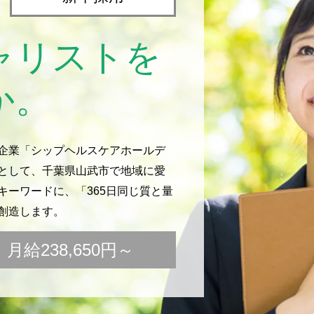
ャリストを
か。
企業「シップヘルスケアホールデ
として、千葉県山武市で地域に愛
ーワードに、「365日同じ質と量
創造します。
給238,650円～