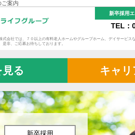
のご案内
新卒採用エ
TEL：0
株式会社では、７０以上の有料老人ホームやグループホーム、デイサービス
。是非、ご応募お待ちしております。
を見る
キャリ
新卒採用