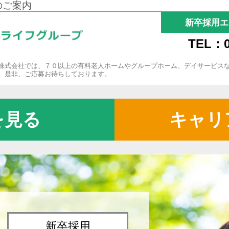
のご案内
新卒採用エ
TEL：0
株式会社では、７０以上の有料老人ホームやグループホーム、デイサービス
。是非、ご応募お待ちしております。
を見る
キャリ
新卒採用