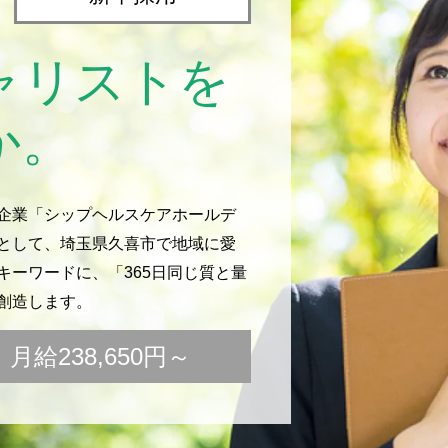
ャリストを
か。
企業「シップヘルスケアホールデ
として、埼玉県久喜市で地域に愛
ーワードに、「365日同じ質と量
創造します。
給238,650円～