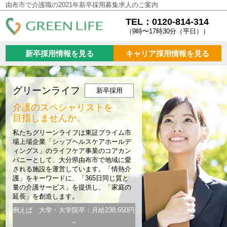
由布市で介護職の2021年新卒採用募集求人のご案内
TEL：0120-814-314
（9時〜17時30分（平日））
新卒採用情報を見る
キャリア採用情報を見る
グリーンライフ
新卒採用
介護のスペシャリストを
目指しませんか。
私たちグリーンライフは東証プライム市
場上場企業「シップヘルスケアホールデ
ィングス」のライフケア事業のコアカン
パニーとして、大分県由布市で地域に愛
される施設を運営しています。「情熱介
護」をキーワードに、「365日同じ質と
量の介護サービス」を提供し、「家庭の
延長」を創造します。
例えば 大学・大学院卒：月給238,650円
～