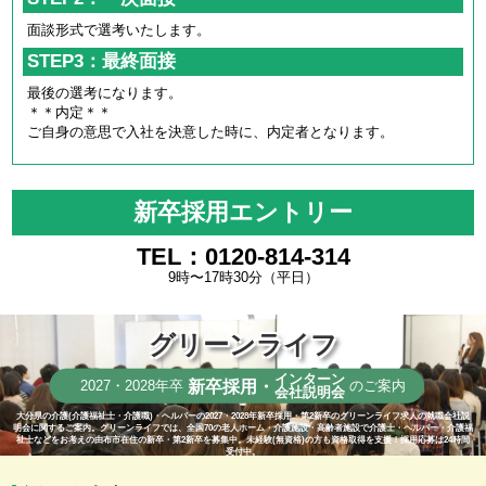
面談形式で選考いたします。
STEP3：最終面接
最後の選考になります。
＊＊内定＊＊
ご自身の意思で入社を決意した時に、内定者となります。
新卒採用エントリー
TEL：0120-814-314
9時〜17時30分（平日）
グリーンライフ
インターン
新卒採用・
2027・2028年卒
のご案内
会社説明会
大分県の介護(介護福祉士・介護職)・ヘルパーの2027・2028年新卒採用・第2新卒のグリーンライフ求人の就職会社説
明会に関するご案内。グリーンライフでは、全国70の老人ホーム・介護施設・高齢者施設で介護士・ヘルパー・介護福
祉士などをお考えの由布市在住の新卒・第2新卒を募集中。未経験(無資格)の方も資格取得を支援！採用応募は24時間
受付中。