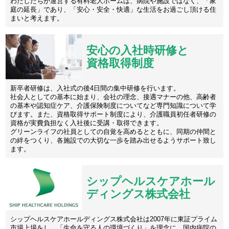
わたしたちが運営する有料老人ホームは、病院や施設ではなく、「家
庭の延長」であり、「安心・安全・快適」な生活をお過ごし頂ける住
まいと考えます。
安心の入社時研修と
資格取得制度
新卒者研修は、入社式の後4日間の集中研修を行います。
社会人としての基本に始まり、会社の理念、接遇マナーの他、高齢者
の基本や認知症ケア、介護保険制度についてなど専門知識について学
びます。また、資格取得サポート制度により、介護職員初任者研修の
資格が実費負担なく入社後に受講・取得できます。
グリーンライフの社員としての自覚を高めるとともに、同期の仲間と
の絆をつくり、各施設での大切な一歩を踏み出せるようサポート致し
ます。
シップヘルスケアホール
ディングス株式会社
シップヘルスケアホールディングス株式会社は2007年に東証プライム
市場上場をし、「生命を守る人の環境づくり」を理念に、国内病院の