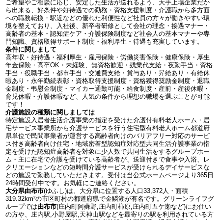
ご希望やご相談に応じ、安定した生活が送れるよう、大手上場企業だか
ら出来る、好条件や好待遇での勤務・資格支援制度・介護職から多方面
への職務転換・駅近などの優れた利便性など社員の方々が働きやすい環
境を整えており、入社後、新卒者研修として会社の理念・接遇マナー・
高齢者の基本・認知症ケア・介護保険制度など社会人の基本マナーや専
門知識、資格取得サポート制度・福利厚生・待遇も充実しています。
条件に関しまして
高年収・好待遇・福利厚生・雇用保険・労働災害保険・健康保険・厚生
年金保険・高卒OK・未経験、無資格歓迎・残業代支給・夜勤手当・資格
手当・役職手当・都市手当・交通費支給・賞与あり・昇給あり・有給休
暇あり・永年勤続表彰・資格取得支援制度・資格獲得奨励金制度・退職
金制度・弔慰金制度・マイカー通勤可能・給食制度・産前・産後休暇・
育児休暇・介護休暇など、人気の条件から理想の職場を選ぶことが可能
です！
介護施設の種類に関しましては
特定施設入居者生活介護事業の指定を受けた介護付有料老人ホーム・居
宅サービス事業所から介護サービスを行う住宅型有料老人ホーム都道府
県単位で民間事業者が運営する高齢者向けのバリアフリー対応のサービ
ス付き高齢者向け住宅・地域密着型認知症対応型共同生活介護事業の指
定を受けた認知症高齢者を対象に少人数で共同生活をするグループホー
ム・主に在宅で介護を受けている高齢者が、送迎付きで食事や入浴、レ
クリエーションなどの短時間介護サービスが受けられるデイサービスな
どの施設で勤務していただきます。受付は当公式ホームページより365日
24時間受付中です。お気軽にご連絡ください。
大分県由布市
(ゆふし)は、大分県に位置する人口33,372人・面積
319.32km²の市区町村の都道府県で金鱗湖が有名です。グリーンライフグ
ループでは
由布市
(庄内町阿蘇野,庄内町柿原,庄内町五ケ瀬など)にお住い
の方や、庄内駅,小野屋駅,天神山駅などを最寄りの駅を利用されている方