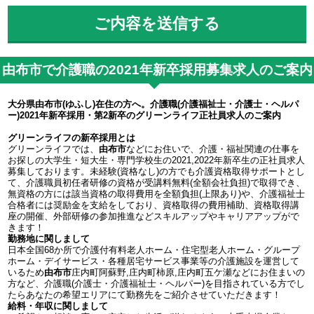
由布市で介護職の2021年新卒採用募集求人のご案内
大分県由布市(ゆふし)在住の方へ。介護職(介護福祉士・介護士・ヘルパ
ー)2021年新卒採用・第2新卒のグリーンライフ正社員求人のご案内
グリーンライフの新卒採用とは
グリーンライフでは、
由布市
などにお住いで、介護・福祉関連の仕事を
お探しの大学生・短大生・専門学校生の2021,2022年新卒生の正社員求人
募集しております。未経験(資格なし)の方でも介護資格取得サポートとし
て、介護職員初任者研修の資格が受講料無料(全額会社負担)で取得でき、
無資格の方には該当資格の取得費用を全額負担(上限あり)や、介護福祉士
合格者には奨励金を支給をしており、資格取得の費用補助、資格取得講
座の開催、外部研修の参加推進などスキルアップやキャリアアップがで
きます！
勤務地に関しまして
日本全国68か所で介護付有料老人ホーム・住宅型老人ホーム・グループ
ホーム・デイサービス・各種居宅サービス事業等の介護施設を運営して
いるため
由布市
庄内町阿蘇野,庄内町柿原,庄内町五ケ瀬などにお住まいの
方など、介護職(介護士・介護福祉士・ヘルパー)を目指されている方でし
たらあなたの希望エリアにて勤務先をご紹介させていただきます！
給料・年収に関しまして