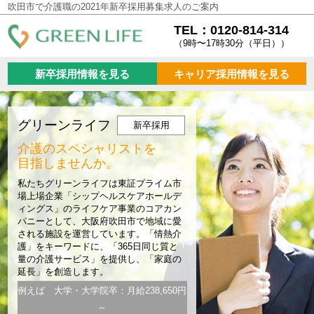
吹田市で介護職の2021年新卒採用募集求人のご案内
TEL：0120-814-314
（9時〜17時30分（平日））
新卒採用情報を見る
キャリア採用情報を見る
グリーンライフ
新卒採用
介護のスペシャリストを
目指しませんか。
私たちグリーンライフは東証プライム市
場上場企業「シップヘルスケアホールデ
ィングス」のライフケア事業のコアカン
パニーとして、大阪府吹田市で地域に愛
される施設を運営しています。「情熱介
護」をキーワードに、「365日同じ質と
量の介護サービス」を提供し、「家庭の
延長」を創造します。
例えば 大学・大学院卒：月給238,650円
～