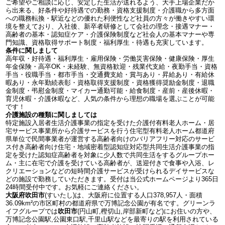
ご希望やご相談に応じ、安定した生活が送れるよう、大手上場企業だか
ら出来る、好条件や好待遇での勤務・資格支援制度・介護職から多方面
への職務転換・駅近などの優れた利便性など社員の方々が働きやすい環
境を整えており、入社後、新卒者研修として会社の理念・接遇マナー・
高齢者の基本・認知症ケア・介護保険制度など社会人の基本マナーや専
門知識、資格取得サポート制度・福利厚生・待遇も充実しています。
条件に関しまして
高年収・好待遇・福利厚生・雇用保険・労働災害保険・健康保険・厚生
年金保険・高卒OK・未経験、無資格歓迎・残業代支給・夜勤手当・資格
手当・役職手当・都市手当・交通費支給・賞与あり・昇給あり・有給休
暇あり・永年勤続表彰・資格取得支援制度・資格獲得奨励金制度・退職
金制度・弔慰金制度・マイカー通勤可能・給食制度・産前・産後休暇・
育児休暇・介護休暇など、人気の条件から理想の職場を選ぶことが可能
です！
介護施設の種類に関しましては
特定施設入居者生活介護事業の指定を受けた介護付有料老人ホーム・居
宅サービス事業所から介護サービスを行う住宅型有料老人ホーム都道府
県単位で民間事業者が運営する高齢者向けのバリアフリー対応のサービ
ス付き高齢者向け住宅・地域密着型認知症対応型共同生活介護事業の指
定を受けた認知症高齢者を対象に少人数で共同生活をするグループホー
ム・主に在宅で介護を受けている高齢者が、送迎付きで食事や入浴、レ
クリエーションなどの短時間介護サービスが受けられるデイサービスな
どの施設で勤務していただきます。受付は当公式ホームページより365日
24時間受付中です。お気軽にご連絡ください。
大阪府吹田市
(すいたし)は、大阪府に位置する人口378,957人・面積
36.09km²の市区町村の都道府県で万博記念公園が有名です。グリーンラ
イフグループでは
吹田市
(円山町,樫切山,岸部新町など)にお住いの方や、
万博記念公園駅,公園東口駅,千里山駅などを最寄りの駅を利用されている