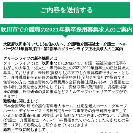
吹田市で介護職の2021年新卒採用募集求人のご案内
大阪府吹田市(すいたし)在住の方へ。介護職(介護福祉士・介護士・ヘル
パー)2021年新卒採用・第2新卒のグリーンライフ正社員求人のご案内
グリーンライフの新卒採用とは
グリーンライフでは、
吹田市
などにお住いで、介護・福祉関連の仕事を
お探しの大学生・短大生・専門学校生の2021,2022年新卒生の正社員求人
募集しております。未経験(資格なし)の方でも介護資格取得サポートとし
て、介護職員初任者研修の資格が受講料無料(全額会社負担)で取得でき、
無資格の方には該当資格の取得費用を全額負担(上限あり)や、介護福祉士
合格者には奨励金を支給をしており、資格取得の費用補助、資格取得講
座の開催、外部研修の参加推進などスキルアップやキャリアアップがで
きます！
勤務地に関しまして
日本全国68か所で介護付有料老人ホーム・住宅型老人ホーム・グループ
ホーム・デイサービス・各種居宅サービス事業等の介護施設を運営して
いるため
吹田市
円山町,樫切山,岸部新町などにお住まいの方など、介護職
(介護士・介護福祉士・ヘルパー)を目指されている方でしたらあなたの希
望エリアにて勤務先をご紹介させていただきます！
給料・年収に関しまして