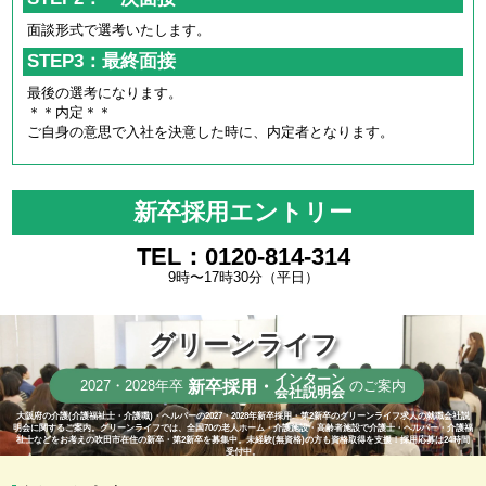
面談形式で選考いたします。
STEP3：最終面接
最後の選考になります。
＊＊内定＊＊
ご自身の意思で入社を決意した時に、内定者となります。
新卒採用エントリー
TEL：0120-814-314
9時〜17時30分（平日）
グリーンライフ
インターン
新卒採用・
2027・2028年卒
のご案内
会社説明会
大阪府の介護(介護福祉士・介護職)・ヘルパーの2027・2028年新卒採用・第2新卒のグリーンライフ求人の就職会社説
明会に関するご案内。グリーンライフでは、全国70の老人ホーム・介護施設・高齢者施設で介護士・ヘルパー・介護福
祉士などをお考えの吹田市在住の新卒・第2新卒を募集中。未経験(無資格)の方も資格取得を支援！採用応募は24時間
受付中。