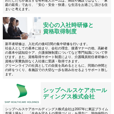
わたしたちが運営する有料老人ホームは、病院や施設ではなく、「家
庭の延長」であり、「安心・安全・快適」な生活をお過ごし頂ける住
まいと考えます。
安心の入社時研修と
資格取得制度
新卒者研修は、入社式の後4日間の集中研修を行います。
社会人としての基本に始まり、会社の理念、接遇マナーの他、高齢者
の基本や認知症ケア、介護保険制度についてなど専門知識について学
びます。また、資格取得サポート制度により、介護職員初任者研修の
資格が実費負担なく入社後に受講・取得できます。
グリーンライフの社員としての自覚を高めるとともに、同期の仲間と
の絆をつくり、各施設での大切な一歩を踏み出せるようサポート致し
ます。
シップヘルスケアホール
ディングス株式会社
シップヘルスケアホールディングス株式会社は2007年に東証プライム
市場上場をし、「生命を守る人の環境づくり」を理念に、国内病院の