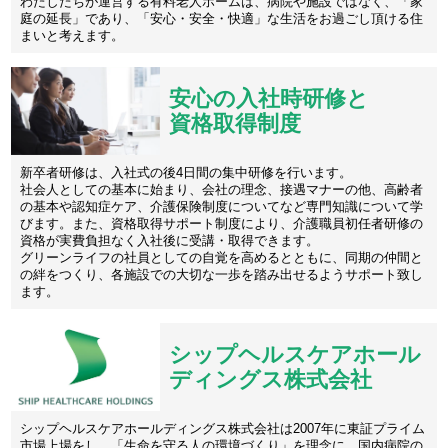
わたしたちが運営する有料老人ホームは、病院や施設ではなく、「家
庭の延長」であり、「安心・安全・快適」な生活をお過ごし頂ける住
まいと考えます。
安心の入社時研修と
資格取得制度
新卒者研修は、入社式の後4日間の集中研修を行います。
社会人としての基本に始まり、会社の理念、接遇マナーの他、高齢者
の基本や認知症ケア、介護保険制度についてなど専門知識について学
びます。また、資格取得サポート制度により、介護職員初任者研修の
資格が実費負担なく入社後に受講・取得できます。
グリーンライフの社員としての自覚を高めるとともに、同期の仲間と
の絆をつくり、各施設での大切な一歩を踏み出せるようサポート致し
ます。
シップヘルスケアホール
ディングス株式会社
シップヘルスケアホールディングス株式会社は2007年に東証プライム
市場上場をし、「生命を守る人の環境づくり」を理念に、国内病院の