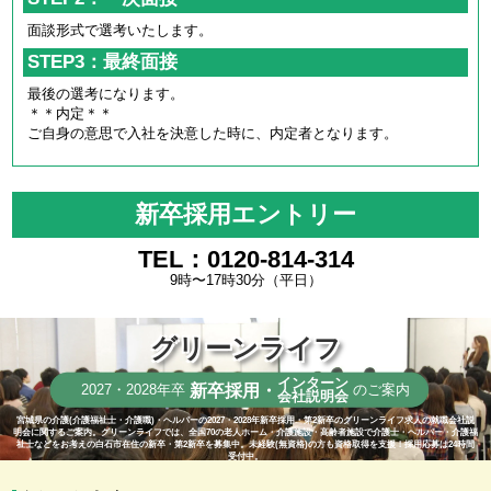
面談形式で選考いたします。
STEP3：最終面接
最後の選考になります。
＊＊内定＊＊
ご自身の意思で入社を決意した時に、内定者となります。
新卒採用エントリー
TEL：0120-814-314
9時〜17時30分（平日）
グリーンライフ
インターン
新卒採用・
2027・2028年卒
のご案内
会社説明会
宮城県の介護(介護福祉士・介護職)・ヘルパーの2027・2028年新卒採用・第2新卒のグリーンライフ求人の就職会社説
明会に関するご案内。グリーンライフでは、全国70の老人ホーム・介護施設・高齢者施設で介護士・ヘルパー・介護福
祉士などをお考えの白石市在住の新卒・第2新卒を募集中。未経験(無資格)の方も資格取得を支援！採用応募は24時間
受付中。