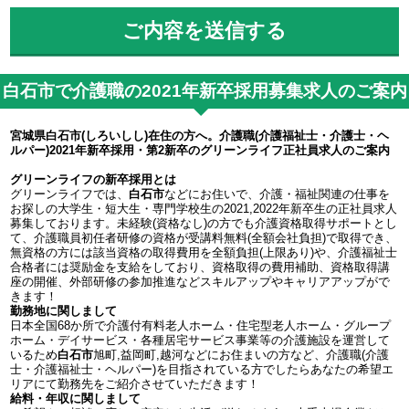
白石市で介護職の2021年新卒採用募集求人のご案内
宮城県白石市(しろいしし)在住の方へ。介護職(介護福祉士・介護士・ヘ
ルパー)2021年新卒採用・第2新卒のグリーンライフ正社員求人のご案内
グリーンライフの新卒採用とは
グリーンライフでは、
白石市
などにお住いで、介護・福祉関連の仕事を
お探しの大学生・短大生・専門学校生の2021,2022年新卒生の正社員求人
募集しております。未経験(資格なし)の方でも介護資格取得サポートとし
て、介護職員初任者研修の資格が受講料無料(全額会社負担)で取得でき、
無資格の方には該当資格の取得費用を全額負担(上限あり)や、介護福祉士
合格者には奨励金を支給をしており、資格取得の費用補助、資格取得講
座の開催、外部研修の参加推進などスキルアップやキャリアアップがで
きます！
勤務地に関しまして
日本全国68か所で介護付有料老人ホーム・住宅型老人ホーム・グループ
ホーム・デイサービス・各種居宅サービス事業等の介護施設を運営して
いるため
白石市
旭町,益岡町,越河などにお住まいの方など、介護職(介護
士・介護福祉士・ヘルパー)を目指されている方でしたらあなたの希望エ
リアにて勤務先をご紹介させていただきます！
給料・年収に関しまして