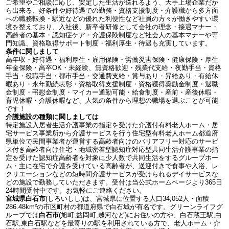
ご希望やご相談に応じ、安定した生活が送れるよう、大手上場企業だか
ら出来る、好条件や好待遇での勤務・資格支援制度・介護職から多方面
への職務転換・駅近などの優れた利便性など社員の方々が働きやすい環
境を整えており、入社後、新卒者研修として会社の理念・接遇マナー・
高齢者の基本・認知症ケア・介護保険制度など社会人の基本マナーや専
門知識、資格取得サポート制度・福利厚生・待遇も充実しています。
条件に関しまして
高年収・好待遇・福利厚生・雇用保険・労働災害保険・健康保険・厚生
年金保険・高卒OK・未経験、無資格歓迎・残業代支給・夜勤手当・資格
手当・役職手当・都市手当・交通費支給・賞与あり・昇給あり・有給休
暇あり・永年勤続表彰・資格取得支援制度・資格獲得奨励金制度・退職
金制度・弔慰金制度・マイカー通勤可能・給食制度・産前・産後休暇・
育児休暇・介護休暇など、人気の条件から理想の職場を選ぶことが可能
です！
介護施設の種類に関しましては
特定施設入居者生活介護事業の指定を受けた介護付有料老人ホーム・居
宅サービス事業所から介護サービスを行う住宅型有料老人ホーム都道府
県単位で民間事業者が運営する高齢者向けのバリアフリー対応のサービ
ス付き高齢者向け住宅・地域密着型認知症対応型共同生活介護事業の指
定を受けた認知症高齢者を対象に少人数で共同生活をするグループホー
ム・主に在宅で介護を受けている高齢者が、送迎付きで食事や入浴、レ
クリエーションなどの短時間介護サービスが受けられるデイサービスな
どの施設で勤務していただきます。受付は当公式ホームページより365日
24時間受付中です。お気軽にご連絡ください。
宮城県白石市
(しろいしし)は、宮城県に位置する人口34,052人・面積
286.48km²の市区町村の都道府県で白石城が有名です。グリーンライフグ
ループでは
白石市
(旭町,益岡町,越河など)にお住いの方や、白石蔵王駅,白
石駅,東白石駅などを最寄りの駅を利用されている方で、老人ホーム・介