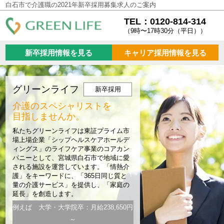
白石市で介護職の2021年新卒採用募集求人のご案内
TEL：0120-814-314
（9時〜17時30分（平日））
新卒採用情報を見る
キャリア採用情報を見る
グリーンライフ
新卒採用
介護のスペシャリストを
目指しませんか。
私たちグリーンライフは東証プライム市
場上場企業「シップヘルスケアホールデ
ィングス」のライフケア事業のコアカン
パニーとして、宮城県白石市で地域に愛
される施設を運営しています。「情熱介
護」をキーワードに、「365日同じ質と
量の介護サービス」を提供し、「家庭の
延長」を創造します。
例えば 大学・大学院卒：月給238,650円
～