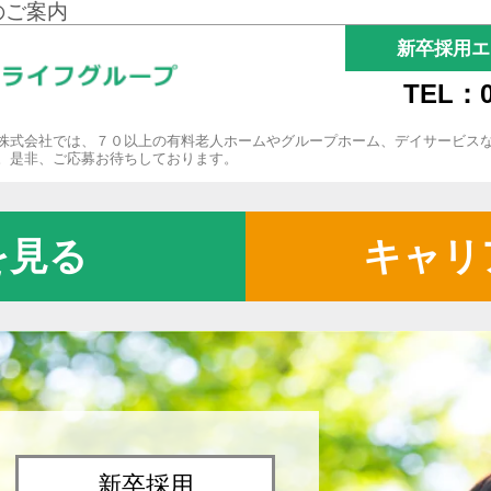
のご案内
新卒採用エ
TEL：0
株式会社では、７０以上の有料老人ホームやグループホーム、デイサービス
。是非、ご応募お待ちしております。
を見る
キャリ
新卒採用