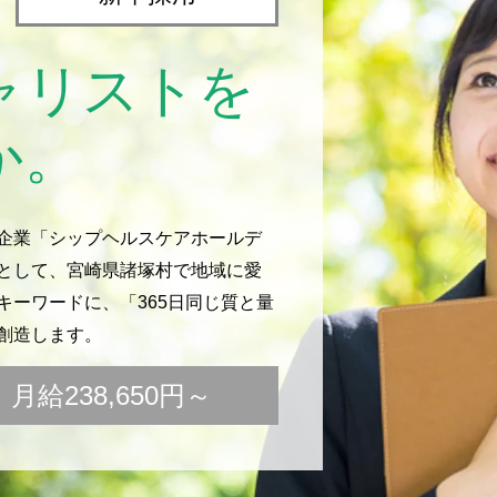
ャリストを
か。
企業「シップヘルスケアホールデ
として、宮崎県諸塚村で地域に愛
ーワードに、「365日同じ質と量
創造します。
給238,650円～