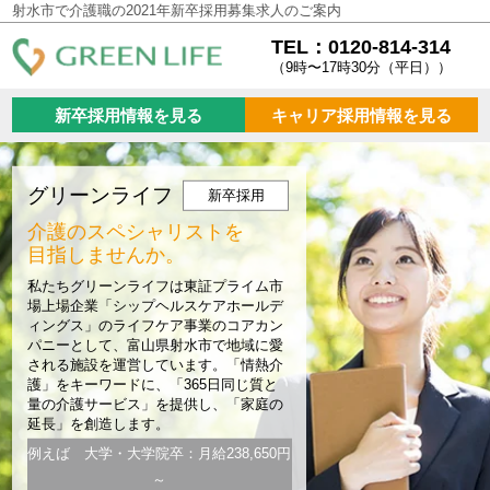
射水市で介護職の2021年新卒採用募集求人のご案内
TEL：0120-814-314
（9時〜17時30分（平日））
新卒採用情報を見る
キャリア採用情報を見る
グリーンライフ
新卒採用
介護のスペシャリストを
目指しませんか。
私たちグリーンライフは東証プライム市
場上場企業「シップヘルスケアホールデ
ィングス」のライフケア事業のコアカン
パニーとして、富山県射水市で地域に愛
される施設を運営しています。「情熱介
護」をキーワードに、「365日同じ質と
量の介護サービス」を提供し、「家庭の
延長」を創造します。
例えば 大学・大学院卒：月給238,650円
～