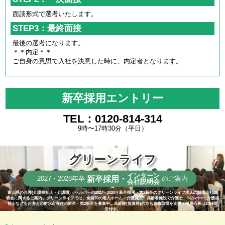
面談形式で選考いたします。
STEP3：最終面接
最後の選考になります。
＊＊内定＊＊
ご自身の意思で入社を決意した時に、内定者となります。
新卒採用エントリー
TEL：0120-814-314
9時〜17時30分（平日）
グリーンライフ
インターン
新卒採用・
2027・2028年卒
のご案内
会社説明会
富山県の介護(介護福祉士・介護職)・ヘルパーの2027・2028年新卒採用・第2新卒のグリーンライフ求人の就職会社説
明会に関するご案内。グリーンライフでは、全国70の老人ホーム・介護施設・高齢者施設で介護士・ヘルパー・介護福
祉士などをお考えの射水市在住の新卒・第2新卒を募集中。未経験(無資格)の方も資格取得を支援！採用応募は24時間
受付中。