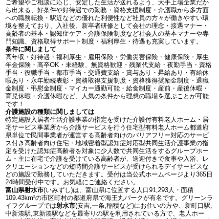
ご希望やご相談に応じ、安定した生活が送れるよう、大手上場企業だか
ら出来る、好条件や好待遇での勤務・資格支援制度・介護職から多方面
への職務転換・駅近などの優れた利便性など社員の方々が働きやすい環
境を整えており、入社後、新卒者研修として会社の理念・接遇マナー・
高齢者の基本・認知症ケア・介護保険制度など社会人の基本マナーや専
門知識、資格取得サポート制度・福利厚生・待遇も充実しています。
条件に関しまして
高年収・好待遇・福利厚生・雇用保険・労働災害保険・健康保険・厚生
年金保険・高卒OK・未経験、無資格歓迎・残業代支給・夜勤手当・資格
手当・役職手当・都市手当・交通費支給・賞与あり・昇給あり・有給休
暇あり・永年勤続表彰・資格取得支援制度・資格獲得奨励金制度・退職
金制度・弔慰金制度・マイカー通勤可能・給食制度・産前・産後休暇・
育児休暇・介護休暇など、人気の条件から理想の職場を選ぶことが可能
です！
介護施設の種類に関しましては
特定施設入居者生活介護事業の指定を受けた介護付有料老人ホーム・居
宅サービス事業所から介護サービスを行う住宅型有料老人ホーム都道府
県単位で民間事業者が運営する高齢者向けのバリアフリー対応のサービ
ス付き高齢者向け住宅・地域密着型認知症対応型共同生活介護事業の指
定を受けた認知症高齢者を対象に少人数で共同生活をするグループホー
ム・主に在宅で介護を受けている高齢者が、送迎付きで食事や入浴、レ
クリエーションなどの短時間介護サービスが受けられるデイサービスな
どの施設で勤務していただきます。受付は当公式ホームページより365日
24時間受付中です。お気軽にご連絡ください。
富山県射水市
(いみずし)は、富山県に位置する人口91,293人・面積
109.43km²の市区町村の都道府県で海王丸パークが有名です。グリーンラ
イフグループでは
射水市
(安吉,一条,稲積など)にお住いの方や、新町口駅,
中新湊駅,東新湊駅などを最寄りの駅を利用されている方で、老人ホー