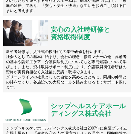
わたしたちが運営する有料老人ホームは、病院や施設ではなく、「家
庭の延長」であり、「安心・安全・快適」な生活をお過ごし頂ける住
まいと考えます。
安心の入社時研修と
資格取得制度
新卒者研修は、入社式の後4日間の集中研修を行います。
社会人としての基本に始まり、会社の理念、接遇マナーの他、高齢者
の基本や認知症ケア、介護保険制度についてなど専門知識について学
びます。また、資格取得サポート制度により、介護職員初任者研修の
資格が実費負担なく入社後に受講・取得できます。
グリーンライフの社員としての自覚を高めるとともに、同期の仲間と
の絆をつくり、各施設での大切な一歩を踏み出せるようサポート致し
ます。
シップヘルスケアホール
ディングス株式会社
シップヘルスケアホールディングス株式会社は2007年に東証プライム
市場上場をし、「生命を守る人の環境づくり」を理念に、国内病院の