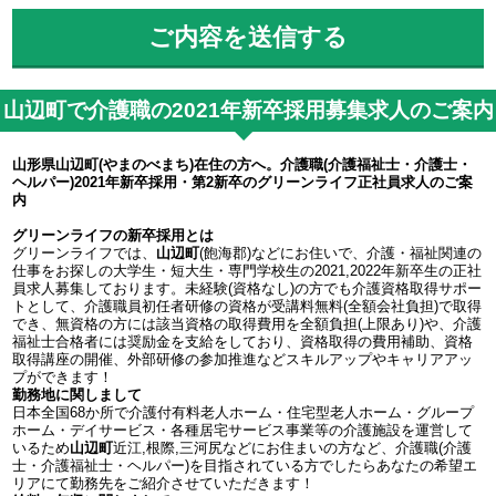
山辺町で介護職の2021年新卒採用募集求人のご案内
山形県山辺町(やまのべまち)在住の方へ。介護職(介護福祉士・介護士・
ヘルパー)2021年新卒採用・第2新卒のグリーンライフ正社員求人のご案
内
グリーンライフの新卒採用とは
グリーンライフでは、
山辺町
(飽海郡)などにお住いで、介護・福祉関連の
仕事をお探しの大学生・短大生・専門学校生の2021,2022年新卒生の正社
員求人募集しております。未経験(資格なし)の方でも介護資格取得サポー
トとして、介護職員初任者研修の資格が受講料無料(全額会社負担)で取得
でき、無資格の方には該当資格の取得費用を全額負担(上限あり)や、介護
福祉士合格者には奨励金を支給をしており、資格取得の費用補助、資格
取得講座の開催、外部研修の参加推進などスキルアップやキャリアアッ
プができます！
勤務地に関しまして
日本全国68か所で介護付有料老人ホーム・住宅型老人ホーム・グループ
ホーム・デイサービス・各種居宅サービス事業等の介護施設を運営して
いるため
山辺町
近江,根際,三河尻などにお住まいの方など、介護職(介護
士・介護福祉士・ヘルパー)を目指されている方でしたらあなたの希望エ
リアにて勤務先をご紹介させていただきます！