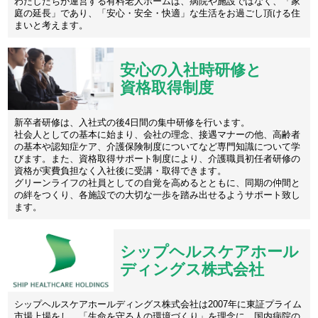
わたしたちが運営する有料老人ホームは、病院や施設ではなく、「家
庭の延長」であり、「安心・安全・快適」な生活をお過ごし頂ける住
まいと考えます。
安心の入社時研修と
資格取得制度
新卒者研修は、入社式の後4日間の集中研修を行います。
社会人としての基本に始まり、会社の理念、接遇マナーの他、高齢者
の基本や認知症ケア、介護保険制度についてなど専門知識について学
びます。また、資格取得サポート制度により、介護職員初任者研修の
資格が実費負担なく入社後に受講・取得できます。
グリーンライフの社員としての自覚を高めるとともに、同期の仲間と
の絆をつくり、各施設での大切な一歩を踏み出せるようサポート致し
ます。
シップヘルスケアホール
ディングス株式会社
シップヘルスケアホールディングス株式会社は2007年に東証プライム
市場上場をし、「生命を守る人の環境づくり」を理念に、国内病院の