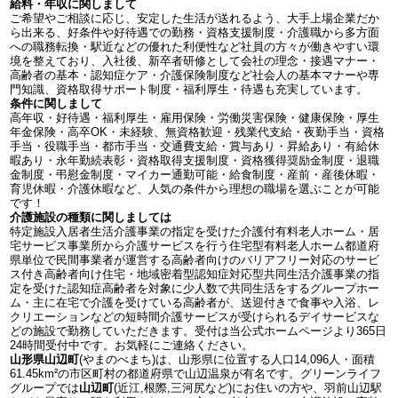
給料・年収に関しまして
ご希望やご相談に応じ、安定した生活が送れるよう、大手上場企業だか
ら出来る、好条件や好待遇での勤務・資格支援制度・介護職から多方面
への職務転換・駅近などの優れた利便性など社員の方々が働きやすい環
境を整えており、入社後、新卒者研修として会社の理念・接遇マナー・
高齢者の基本・認知症ケア・介護保険制度など社会人の基本マナーや専
門知識、資格取得サポート制度・福利厚生・待遇も充実しています。
条件に関しまして
高年収・好待遇・福利厚生・雇用保険・労働災害保険・健康保険・厚生
年金保険・高卒OK・未経験、無資格歓迎・残業代支給・夜勤手当・資格
手当・役職手当・都市手当・交通費支給・賞与あり・昇給あり・有給休
暇あり・永年勤続表彰・資格取得支援制度・資格獲得奨励金制度・退職
金制度・弔慰金制度・マイカー通勤可能・給食制度・産前・産後休暇・
育児休暇・介護休暇など、人気の条件から理想の職場を選ぶことが可能
です！
介護施設の種類に関しましては
特定施設入居者生活介護事業の指定を受けた介護付有料老人ホーム・居
宅サービス事業所から介護サービスを行う住宅型有料老人ホーム都道府
県単位で民間事業者が運営する高齢者向けのバリアフリー対応のサービ
ス付き高齢者向け住宅・地域密着型認知症対応型共同生活介護事業の指
定を受けた認知症高齢者を対象に少人数で共同生活をするグループホー
ム・主に在宅で介護を受けている高齢者が、送迎付きで食事や入浴、レ
クリエーションなどの短時間介護サービスが受けられるデイサービスな
どの施設で勤務していただきます。受付は当公式ホームページより365日
24時間受付中です。お気軽にご連絡ください。
山形県山辺町
(やまのべまち)は、山形県に位置する人口14,096人・面積
61.45km²の市区町村の都道府県で山辺温泉が有名です。グリーンライフ
グループでは
山辺町
(近江,根際,三河尻など)にお住いの方や、羽前山辺駅