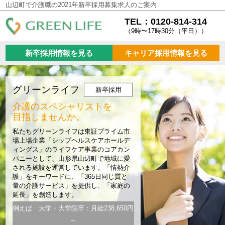
山辺町で介護職の2021年新卒採用募集求人のご案内
TEL：0120-814-314
（9時〜17時30分（平日））
新卒採用情報を見る
キャリア採用情報を見る
グリーンライフ
新卒採用
介護のスペシャリストを
目指しませんか。
私たちグリーンライフは東証プライム市
場上場企業「シップヘルスケアホールデ
ィングス」のライフケア事業のコアカン
パニーとして、山形県山辺町で地域に愛
される施設を運営しています。「情熱介
護」をキーワードに、「365日同じ質と
量の介護サービス」を提供し、「家庭の
延長」を創造します。
例えば 大学・大学院卒：月給238,650円
～