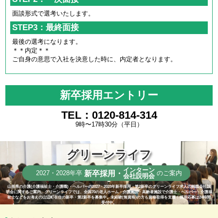
面談形式で選考いたします。
STEP3：最終面接
最後の選考になります。
＊＊内定＊＊
ご自身の意思で入社を決意した時に、内定者となります。
新卒採用エントリー
TEL：0120-814-314
9時〜17時30分（平日）
グリーンライフ
インターン
新卒採用・
2027・2028年卒
のご案内
会社説明会
山形県の介護(介護福祉士・介護職)・ヘルパーの2027・2028年新卒採用・第2新卒のグリーンライフ求人の就職会社説
明会に関するご案内。グリーンライフでは、全国70の老人ホーム・介護施設・高齢者施設で介護士・ヘルパー・介護福
祉士などをお考えの山辺町在住の新卒・第2新卒を募集中。未経験(無資格)の方も資格取得を支援！採用応募は24時間
受付中。