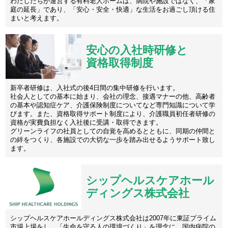
わたしたちが運営する有料老人ホームは、病院や施設ではなく、「家
庭の延長」であり、「安心・安全・快適」な生活をお過ごし頂ける住
まいと考えます。
安心の入社時研修と
資格取得制度
新卒者研修は、入社式の後4日間の集中研修を行います。
社会人としての基本に始まり、会社の理念、接遇マナーの他、高齢者
の基本や認知症ケア、介護保険制度についてなど専門知識について学
びます。また、資格取得サポート制度により、介護職員初任者研修の
資格が実費負担なく入社後に受講・取得できます。
グリーンライフの社員としての自覚を高めるとともに、同期の仲間と
の絆をつくり、各施設での大切な一歩を踏み出せるようサポート致し
ます。
シップヘルスケアホール
ディングス株式会社
シップヘルスケアホールディングス株式会社は2007年に東証プライム
市場上場をし、「生命を守る人の環境づくり」を理念に、国内病院の