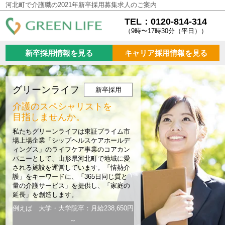
河北町で介護職の2021年新卒採用募集求人のご案内
TEL：0120-814-314
（9時〜17時30分（平日））
新卒採用情報を見る
キャリア採用情報を見る
グリーンライフ
新卒採用
介護のスペシャリストを
目指しませんか。
私たちグリーンライフは東証プライム市
場上場企業「シップヘルスケアホールデ
ィングス」のライフケア事業のコアカン
パニーとして、山形県河北町で地域に愛
される施設を運営しています。「情熱介
護」をキーワードに、「365日同じ質と
量の介護サービス」を提供し、「家庭の
延長」を創造します。
例えば 大学・大学院卒：月給238,650円
～