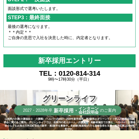
面談形式で選考いたします。
STEP3：最終面接
最後の選考になります。
＊＊内定＊＊
ご自身の意思で入社を決意した時に、内定者となります。
新卒採用エントリー
TEL：0120-814-314
9時〜17時30分（平日）
グリーンライフ
インターン
新卒採用・
2027・2028年卒
のご案内
会社説明会
山形県の介護(介護福祉士・介護職)・ヘルパーの2027・2028年新卒採用・第2新卒のグリーンライフ求人の就職会社説
明会に関するご案内。グリーンライフでは、全国70の老人ホーム・介護施設・高齢者施設で介護士・ヘルパー・介護福
祉士などをお考えの河北町在住の新卒・第2新卒を募集中。未経験(無資格)の方も資格取得を支援！採用応募は24時間
受付中。