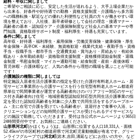
給料・年収に関しまして
ご希望やご相談に応じ、安定した生活が送れるよう、大手上場企業だか
ら出来る、好条件や好待遇での勤務・資格支援制度・介護職から多方面
への職務転換・駅近などの優れた利便性など社員の方々が働きやすい環
境を整えており、入社後、新卒者研修として会社の理念・接遇マナー・
高齢者の基本・認知症ケア・介護保険制度など社会人の基本マナーや専
門知識、資格取得サポート制度・福利厚生・待遇も充実しています。
条件に関しまして
高年収・好待遇・福利厚生・雇用保険・労働災害保険・健康保険・厚生
年金保険・高卒OK・未経験、無資格歓迎・残業代支給・夜勤手当・資格
手当・役職手当・都市手当・交通費支給・賞与あり・昇給あり・有給休
暇あり・永年勤続表彰・資格取得支援制度・資格獲得奨励金制度・退職
金制度・弔慰金制度・マイカー通勤可能・給食制度・産前・産後休暇・
育児休暇・介護休暇など、人気の条件から理想の職場を選ぶことが可能
です！
介護施設の種類に関しましては
特定施設入居者生活介護事業の指定を受けた介護付有料老人ホーム・居
宅サービス事業所から介護サービスを行う住宅型有料老人ホーム都道府
県単位で民間事業者が運営する高齢者向けのバリアフリー対応のサービ
ス付き高齢者向け住宅・地域密着型認知症対応型共同生活介護事業の指
定を受けた認知症高齢者を対象に少人数で共同生活をするグループホー
ム・主に在宅で介護を受けている高齢者が、送迎付きで食事や入浴、レ
クリエーションなどの短時間介護サービスが受けられるデイサービスな
どの施設で勤務していただきます。受付は当公式ホームページより365日
24時間受付中です。お気軽にご連絡ください。
山形県河北町
(かほくちょう)は、山形県に位置する人口18,331人・面積
52.45km²の市区町村の都道府県で河北町児童動物園が有名です。グリー
ンライフグループでは
河北町
(岩木,吉田,溝延など)にお住いの方や、など