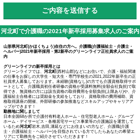
河北町で介護職の2021年新卒採用募集求人のご案内
山形県河北町(かほくちょう)在住の方へ。介護職(介護福祉士・介護士・
ヘルパー)2021年新卒採用・第2新卒のグリーンライフ正社員求人のご案
内
グリーンライフの新卒採用とは
グリーンライフでは、
河北町
(西村山郡)などにお住いで、介護・福祉関連
の仕事をお探しの大学生・短大生・専門学校生の2021,2022年新卒生の正
社員求人募集しております。未経験(資格なし)の方でも介護資格取得サポ
ートとして、介護職員初任者研修の資格が受講料無料(全額会社負担)で取
得でき、無資格の方には該当資格の取得費用を全額負担(上限あり)や、介
護福祉士合格者には奨励金を支給をしており、資格取得の費用補助、資
格取得講座の開催、外部研修の参加推進などスキルアップやキャリアア
ップができます！
勤務地に関しまして
日本全国68か所で介護付有料老人ホーム・住宅型老人ホーム・グループ
ホーム・デイサービス・各種居宅サービス事業等の介護施設を運営して
いるため
河北町
岩木,吉田,溝延などにお住まいの方など、介護職(介護
士・介護福祉士・ヘルパー)を目指されている方でしたらあなたの希望エ
リアにて勤務先をご紹介させていただきます！