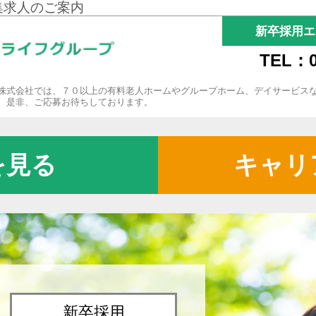
集求人のご案内
新卒採用エ
TEL：0
株式会社では、７０以上の有料老人ホームやグループホーム、デイサービス
。是非、ご応募お待ちしております。
を見る
キャリ
新卒採用