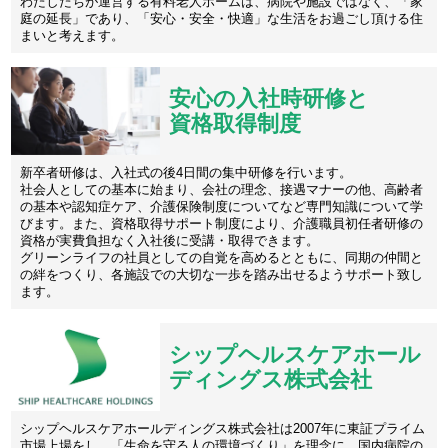
わたしたちが運営する有料老人ホームは、病院や施設ではなく、「家
庭の延長」であり、「安心・安全・快適」な生活をお過ごし頂ける住
まいと考えます。
安心の入社時研修と
資格取得制度
新卒者研修は、入社式の後4日間の集中研修を行います。
社会人としての基本に始まり、会社の理念、接遇マナーの他、高齢者
の基本や認知症ケア、介護保険制度についてなど専門知識について学
びます。また、資格取得サポート制度により、介護職員初任者研修の
資格が実費負担なく入社後に受講・取得できます。
グリーンライフの社員としての自覚を高めるとともに、同期の仲間と
の絆をつくり、各施設での大切な一歩を踏み出せるようサポート致し
ます。
シップヘルスケアホール
ディングス株式会社
シップヘルスケアホールディングス株式会社は2007年に東証プライム
市場上場をし、「生命を守る人の環境づくり」を理念に、国内病院の