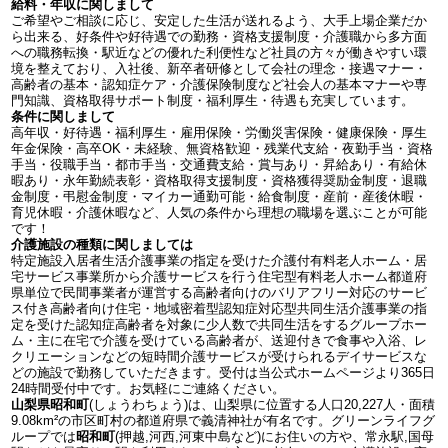
給料・年収に関しまして
ご希望やご相談に応じ、安定した生活が送れるよう、大手上場企業だか
ら出来る、好条件や好待遇での勤務・資格支援制度・介護職から多方面
への職務転換・駅近などの優れた利便性など社員の方々が働きやすい環
境を整えており、入社後、新卒者研修として会社の理念・接遇マナー・
高齢者の基本・認知症ケア・介護保険制度など社会人の基本マナーや専
門知識、資格取得サポート制度・福利厚生・待遇も充実しています。
条件に関しまして
高年収・好待遇・福利厚生・雇用保険・労働災害保険・健康保険・厚生
年金保険・高卒OK・未経験、無資格歓迎・残業代支給・夜勤手当・資格
手当・役職手当・都市手当・交通費支給・賞与あり・昇給あり・有給休
暇あり・永年勤続表彰・資格取得支援制度・資格獲得奨励金制度・退職
金制度・弔慰金制度・マイカー通勤可能・給食制度・産前・産後休暇・
育児休暇・介護休暇など、人気の条件から理想の職場を選ぶことが可能
です！
介護施設の種類に関しましては
特定施設入居者生活介護事業の指定を受けた介護付有料老人ホーム・居
宅サービス事業所から介護サービスを行う住宅型有料老人ホーム都道府
県単位で民間事業者が運営する高齢者向けのバリアフリー対応のサービ
ス付き高齢者向け住宅・地域密着型認知症対応型共同生活介護事業の指
定を受けた認知症高齢者を対象に少人数で共同生活をするグループホー
ム・主に在宅で介護を受けている高齢者が、送迎付きで食事や入浴、レ
クリエーションなどの短時間介護サービスが受けられるデイサービスな
どの施設で勤務していただきます。受付は当公式ホームページより365日
24時間受付中です。お気軽にご連絡ください。
山梨県昭和町
(しょうわちょう)は、山梨県に位置する人口20,227人・面積
9.08km²の市区町村の都道府県で義清神社が有名です。グリーンライフグ
ループでは
昭和町
(押越,河西,河東中島など)にお住いの方や、常永駅,国母