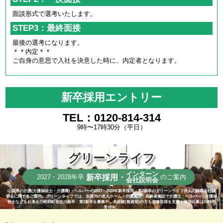
面談形式で選考いたします。
STEP3：最終面接
最後の選考になります。
＊＊内定＊＊
ご自身の意思で入社を決意した時に、内定者となります。
新卒採用エントリー
TEL：0120-814-314
9時〜17時30分（平日）
グリーンライフ
インターン
新卒採用・
2027・2028年卒
のご案内
会社説明会
山梨県の介護(介護福祉士・介護職)・ヘルパーの2027・2028年新卒採用・第2新卒のグリーンライフ求人の就職会社説
明会に関するご案内。グリーンライフでは、全国70の老人ホーム・介護施設・高齢者施設で介護士・ヘルパー・介護福
祉士などをお考えの昭和町在住の新卒・第2新卒を募集中。未経験(無資格)の方も資格取得を支援！採用応募は24時間
受付中。