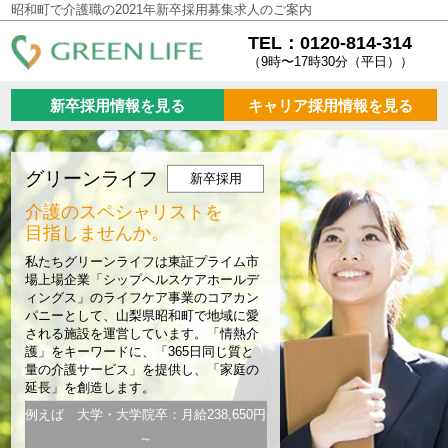
昭和町で介護職の2021年新卒採用募集求人のご案内
TEL：0120-814-314
（9時〜17時30分（平日））
新卒採用情報を見る
キャリア採用情報を見る
グリーンライフ
新卒採用
介護のスペシャリストを
目指しませんか。
私たちグリーンライフは東証プライム市
場上場企業「シップヘルスケアホールデ
ィングス」のライフケア事業のコアカン
パニーとして、山梨県昭和町で地域に愛
される施設を運営しています。「情熱介
護」をキーワードに、「365日同じ質と
量の介護サービス」を提供し、「家庭の
延長」を創造します。
例えば 大学・大学院卒：月給238,650円
～