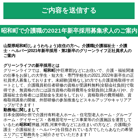
昭和町で介護職の2021年新卒採用募集求人のご案内
山梨県昭和町(しょうわちょう)在住の方へ。介護職(介護福祉士・介護
士・ヘルパー)2021年新卒採用・第2新卒のグリーンライフ正社員求人の
ご案内
グリーンライフの新卒採用とは
グリーンライフでは、
昭和町
(中巨摩郡)などにお住いで、介護・福祉関連
の仕事をお探しの大学生・短大生・専門学校生の2021,2022年新卒生の正
社員求人募集しております。未経験(資格なし)の方でも介護資格取得サポ
ートとして、介護職員初任者研修の資格が受講料無料(全額会社負担)で取
得でき、無資格の方には該当資格の取得費用を全額負担(上限あり)や、介
護福祉士合格者には奨励金を支給をしており、資格取得の費用補助、資
格取得講座の開催、外部研修の参加推進などスキルアップやキャリアア
ップができます！
勤務地に関しまして
日本全国68か所で介護付有料老人ホーム・住宅型老人ホーム・グループ
ホーム・デイサービス・各種居宅サービス事業等の介護施設を運営して
いるため
昭和町
押越,河西,河東中島などにお住まいの方など、介護職(介
護士・介護福祉士・ヘルパー)を目指されている方でしたらあなたの希望
エリアにて勤務先をご紹介させていただきます！