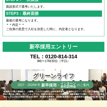
面談形式で選考いたします。
STEP3：最終面接
最後の選考になります。
＊＊内定＊＊
ご自身の意思で入社を決意した時に、内定者となります。
新卒採用エントリー
TEL：0120-814-314
9時〜17時30分（平日）
グリーンライフ
インターン
新卒採用・
2027・2028年卒
のご案内
会社説明会
岐阜県の介護(介護福祉士・介護職)・ヘルパーの2027・2028年新卒採用・第2新卒のグリーンライフ求人の就職会社説
明会に関するご案内。グリーンライフでは、全国70の老人ホーム・介護施設・高齢者施設で介護士・ヘルパー・介護福
祉士などをお考えの揖斐川町在住の新卒・第2新卒を募集中。未経験(無資格)の方も資格取得を支援！採用応募は24時
間受付中。