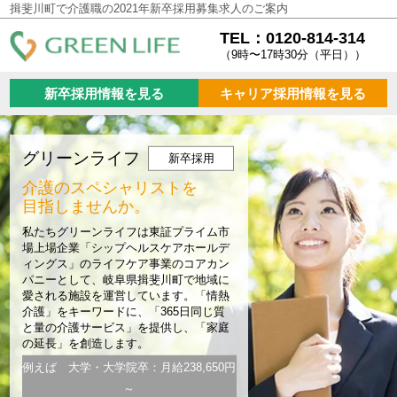
揖斐川町で介護職の2021年新卒採用募集求人のご案内
TEL：0120-814-314
（9時〜17時30分（平日））
新卒採用情報を見る
キャリア採用情報を見る
グリーンライフ
新卒採用
介護のスペシャリストを
目指しませんか。
私たちグリーンライフは東証プライム市
場上場企業「シップヘルスケアホールデ
ィングス」のライフケア事業のコアカン
パニーとして、岐阜県揖斐川町で地域に
愛される施設を運営しています。「情熱
介護」をキーワードに、「365日同じ質
と量の介護サービス」を提供し、「家庭
の延長」を創造します。
例えば 大学・大学院卒：月給238,650円
～