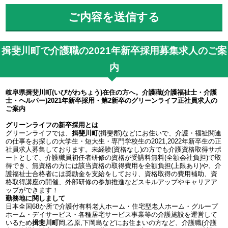
揖斐川町で介護職の2021年新卒採用募集求人のご案
内
岐阜県揖斐川町(いびがわちょう)在住の方へ。介護職(介護福祉士・介護
士・ヘルパー)2021年新卒採用・第2新卒のグリーンライフ正社員求人の
ご案内
グリーンライフの新卒採用とは
グリーンライフでは、
揖斐川町
(揖斐郡)などにお住いで、介護・福祉関連
の仕事をお探しの大学生・短大生・専門学校生の2021,2022年新卒生の正
社員求人募集しております。未経験(資格なし)の方でも介護資格取得サポ
ートとして、介護職員初任者研修の資格が受講料無料(全額会社負担)で取
得でき、無資格の方には該当資格の取得費用を全額負担(上限あり)や、介
護福祉士合格者には奨励金を支給をしており、資格取得の費用補助、資
格取得講座の開催、外部研修の参加推進などスキルアップやキャリアア
ップができます！
勤務地に関しまして
日本全国68か所で介護付有料老人ホーム・住宅型老人ホーム・グループ
ホーム・デイサービス・各種居宅サービス事業等の介護施設を運営して
いるため
揖斐川町
岡,乙原,下岡島などにお住まいの方など、介護職(介護