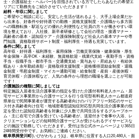
士・介護福祉士・ヘルパー)を目指されている方でしたらあなたの希望エ
リアにて勤務先をご紹介させていただきます！
給料・年収に関しまして
ご希望やご相談に応じ、安定した生活が送れるよう、大手上場企業だか
ら出来る、好条件や好待遇での勤務・資格支援制度・介護職から多方面
への職務転換・駅近などの優れた利便性など社員の方々が働きやすい環
境を整えており、入社後、新卒者研修として会社の理念・接遇マナー・
高齢者の基本・認知症ケア・介護保険制度など社会人の基本マナーや専
門知識、資格取得サポート制度・福利厚生・待遇も充実しています。
条件に関しまして
高年収・好待遇・福利厚生・雇用保険・労働災害保険・健康保険・厚生
年金保険・高卒OK・未経験、無資格歓迎・残業代支給・夜勤手当・資格
手当・役職手当・都市手当・交通費支給・賞与あり・昇給あり・有給休
暇あり・永年勤続表彰・資格取得支援制度・資格獲得奨励金制度・退職
金制度・弔慰金制度・マイカー通勤可能・給食制度・産前・産後休暇・
育児休暇・介護休暇など、人気の条件から理想の職場を選ぶことが可能
です！
介護施設の種類に関しましては
特定施設入居者生活介護事業の指定を受けた介護付有料老人ホーム・居
宅サービス事業所から介護サービスを行う住宅型有料老人ホーム都道府
県単位で民間事業者が運営する高齢者向けのバリアフリー対応のサービ
ス付き高齢者向け住宅・地域密着型認知症対応型共同生活介護事業の指
定を受けた認知症高齢者を対象に少人数で共同生活をするグループホー
ム・主に在宅で介護を受けている高齢者が、送迎付きで食事や入浴、レ
クリエーションなどの短時間介護サービスが受けられるデイサービスな
どの施設で勤務していただきます。受付は当公式ホームページより365日
24時間受付中です。お気軽にご連絡ください。
岐阜県揖斐川町
(いびがわちょう)は、岐阜県に位置する人口20,480人・面