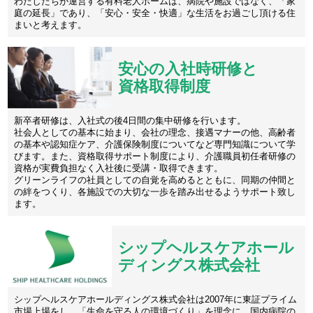
わたしたちが運営する有料老人ホームは、病院や施設ではなく、「家
庭の延長」であり、「安心・安全・快適」な生活をお過ごし頂ける住
まいと考えます。
安心の入社時研修と
資格取得制度
新卒者研修は、入社式の後4日間の集中研修を行います。
社会人としての基本に始まり、会社の理念、接遇マナーの他、高齢者
の基本や認知症ケア、介護保険制度についてなど専門知識について学
びます。また、資格取得サポート制度により、介護職員初任者研修の
資格が実費負担なく入社後に受講・取得できます。
グリーンライフの社員としての自覚を高めるとともに、同期の仲間と
の絆をつくり、各施設での大切な一歩を踏み出せるようサポート致し
ます。
シップヘルスケアホール
ディングス株式会社
シップヘルスケアホールディングス株式会社は2007年に東証プライム
市場上場をし、「生命を守る人の環境づくり」を理念に、国内病院の