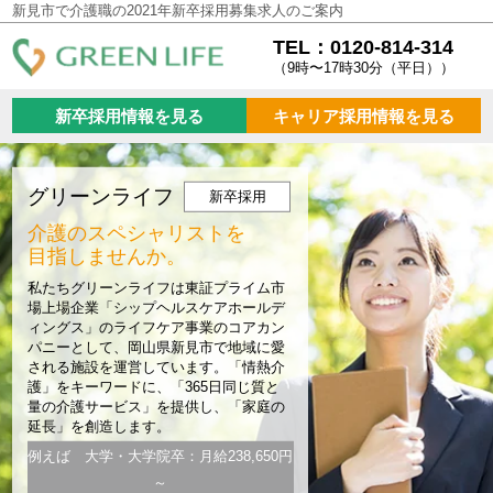
新見市で介護職の2021年新卒採用募集求人のご案内
TEL：0120-814-314
（9時〜17時30分（平日））
新卒採用情報を見る
キャリア採用情報を見る
グリーンライフ
新卒採用
介護のスペシャリストを
目指しませんか。
私たちグリーンライフは東証プライム市
場上場企業「シップヘルスケアホールデ
ィングス」のライフケア事業のコアカン
パニーとして、岡山県新見市で地域に愛
される施設を運営しています。「情熱介
護」をキーワードに、「365日同じ質と
量の介護サービス」を提供し、「家庭の
延長」を創造します。
例えば 大学・大学院卒：月給238,650円
～