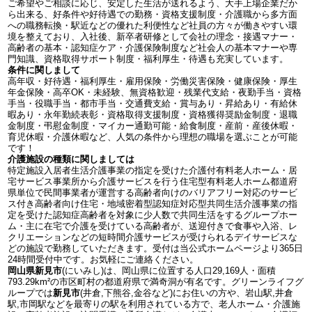
ご希望やご相談に応じ、安定した生活が送れるよう、大手上場企業だか
ら出来る、好条件や好待遇での勤務・資格支援制度・介護職から多方面
への職務転換・駅近などの優れた利便性など社員の方々が働きやすい環
境を整えており、入社後、新卒者研修として会社の理念・接遇マナー・
高齢者の基本・認知症ケア・介護保険制度など社会人の基本マナーや専
門知識、資格取得サポート制度・福利厚生・待遇も充実しています。
条件に関しまして
高年収・好待遇・福利厚生・雇用保険・労働災害保険・健康保険・厚生
年金保険・高卒OK・未経験、無資格歓迎・残業代支給・夜勤手当・資格
手当・役職手当・都市手当・交通費支給・賞与あり・昇給あり・有給休
暇あり・永年勤続表彰・資格取得支援制度・資格獲得奨励金制度・退職
金制度・弔慰金制度・マイカー通勤可能・給食制度・産前・産後休暇・
育児休暇・介護休暇など、人気の条件から理想の職場を選ぶことが可能
です！
介護施設の種類に関しましては
特定施設入居者生活介護事業の指定を受けた介護付有料老人ホーム・居
宅サービス事業所から介護サービスを行う住宅型有料老人ホーム都道府
県単位で民間事業者が運営する高齢者向けのバリアフリー対応のサービ
ス付き高齢者向け住宅・地域密着型認知症対応型共同生活介護事業の指
定を受けた認知症高齢者を対象に少人数で共同生活をするグループホー
ム・主に在宅で介護を受けている高齢者が、送迎付きで食事や入浴、レ
クリエーションなどの短時間介護サービスが受けられるデイサービスな
どの施設で勤務していただきます。受付は当公式ホームページより365日
24時間受付中です。お気軽にご連絡ください。
岡山県新見市
(にいみし)は、岡山県に位置する人口29,169人・面積
793.29km²の市区町村の都道府県で満奇洞が有名です。グリーンライフグ
ループでは
新見市
(井倉,下熊谷,金谷など)にお住いの方や、岩山駅,井倉
駅,市岡駅などを最寄りの駅を利用されている方で、老人ホーム・介護施