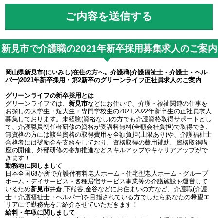
新見市で介護職の2021年新卒採用募集求人のご案内
岡山県新見市(にいみし)在住の方へ。介護職(介護福祉士・介護士・ヘル
パー)2021年新卒採用・第2新卒のグリーンライフ正社員求人のご案内
グリーンライフの新卒採用とは
グリーンライフでは、
新見市
などにお住いで、介護・福祉関連の仕事を
お探しの大学生・短大生・専門学校生の2021,2022年新卒生の正社員求人
募集しております。未経験(資格なし)の方でも介護資格取得サポートとし
て、介護職員初任者研修の資格が受講料無料(全額会社負担)で取得でき、
無資格の方には該当資格の取得費用を全額負担(上限あり)や、介護福祉士
合格者には奨励金を支給をしており、資格取得の費用補助、資格取得講
座の開催、外部研修の参加推進などスキルアップやキャリアアップがで
きます！
勤務地に関しまして
日本全国68か所で介護付有料老人ホーム・住宅型老人ホーム・グループ
ホーム・デイサービス・各種居宅サービス事業等の介護施設を運営して
いるため
新見市
井倉,下熊谷,金谷などにお住まいの方など、介護職(介護
士・介護福祉士・ヘルパー)を目指されている方でしたらあなたの希望エ
リアにて勤務先をご紹介させていただきます！
給料・年収に関しまして