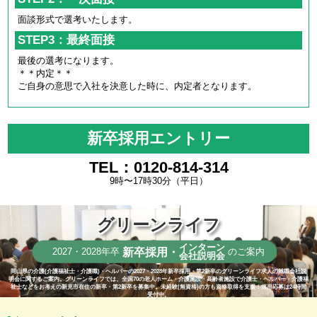
面談形式で選考いたします。
STEP3：最終面接
最後の選考になります。
＊＊内定＊＊
ご自身の意思で入社を決意した時に、内定者となります。
新卒採用エントリー
TEL：0120-814-314
9時〜17時30分（平日）
グリーンライフ
インターン
新卒採用・
2027・2028年卒
のご案内
会社説明会
岡山県の介護(介護福祉士・介護職)・ヘルパーの2027・2028年新卒採用・第2新卒のグリーンライフ求人の就職会社説
明会に関するご案内。グリーンライフでは、全国70の老人ホーム・介護施設・高齢者施設で介護士・ヘルパー・介護福
祉士などをお考えの新見市在住の新卒・第2新卒を募集中。未経験(無資格)の方も資格取得を支援！採用応募は24時間
受付中。