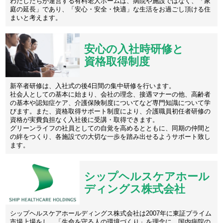
わたしたちが運営する有料老人ホームは、病院や施設ではなく、「家
庭の延長」であり、「安心・安全・快適」な生活をお過ごし頂ける住
まいと考えます。
安心の入社時研修と
資格取得制度
新卒者研修は、入社式の後4日間の集中研修を行います。
社会人としての基本に始まり、会社の理念、接遇マナーの他、高齢者
の基本や認知症ケア、介護保険制度についてなど専門知識について学
びます。また、資格取得サポート制度により、介護職員初任者研修の
資格が実費負担なく入社後に受講・取得できます。
グリーンライフの社員としての自覚を高めるとともに、同期の仲間と
の絆をつくり、各施設での大切な一歩を踏み出せるようサポート致し
ます。
シップヘルスケアホール
ディングス株式会社
シップヘルスケアホールディングス株式会社は2007年に東証プライム
市場上場をし、「生命を守る人の環境づくり」を理念に、国内病院の