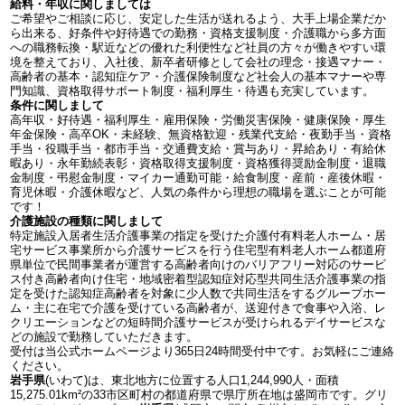
給料・年収に関しましては
ご希望やご相談に応じ、安定した生活が送れるよう、大手上場企業だか
ら出来る、好条件や好待遇での勤務・資格支援制度・介護職から多方面
への職務転換・駅近などの優れた利便性など社員の方々が働きやすい環
境を整えており、入社後、新卒者研修として会社の理念・接遇マナー・
高齢者の基本・認知症ケア・介護保険制度など社会人の基本マナーや専
門知識、資格取得サポート制度・福利厚生・待遇も充実しています。
条件に関しまして
高年収・好待遇・福利厚生・雇用保険・労働災害保険・健康保険・厚生
年金保険・高卒OK・未経験、無資格歓迎・残業代支給・夜勤手当・資格
手当・役職手当・都市手当・交通費支給・賞与あり・昇給あり・有給休
暇あり・永年勤続表彰・資格取得支援制度・資格獲得奨励金制度・退職
金制度・弔慰金制度・マイカー通勤可能・給食制度・産前・産後休暇・
育児休暇・介護休暇など、人気の条件から理想の職場を選ぶことが可能
です！
介護施設の種類に関しまして
特定施設入居者生活介護事業の指定を受けた介護付有料老人ホーム・居
宅サービス事業所から介護サービスを行う住宅型有料老人ホーム都道府
県単位で民間事業者が運営する高齢者向けのバリアフリー対応のサービ
ス付き高齢者向け住宅・地域密着型認知症対応型共同生活介護事業の指
定を受けた認知症高齢者を対象に少人数で共同生活をするグループホー
ム・主に在宅で介護を受けている高齢者が、送迎付きで食事や入浴、レ
クリエーションなどの短時間介護サービスが受けられるデイサービスな
どの施設で勤務していただきます。
受付は当公式ホームページより365日24時間受付中です。お気軽にご連絡
ください。
岩手県
(いわて)は、東北地方に位置する人口1,244,990人・面積
15,275.01km²の33市区町村の都道府県で県庁所在地は盛岡市です。グリ