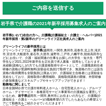
岩手県で介護職の2021年新卒採用募集求人のご案内
岩手県(いわて)在住の方へ。介護職(介護福祉士・介護士・ヘルパー)2021
年新卒採用・第2新卒のグリーンライフ正社員求人のご案内
グリーンライフの新卒採用とは
グリーンライフでは、
岩手県
(盛岡市,一関市,奥州市,花巻市,北上市,滝沢
市,宮古市,大船渡市,釜石市,久慈市,遠野市,二戸市,八幡平市,陸前高田市な
ど)にお住いで、介護・福祉関連の仕事をお探しの大学生・短大生・専門
学生など2021,2022年新卒生を正社員で求人募集・採用をしております。
未経験(資格なし)の方でも介護資格取得サポートとして、介護職員初任者
研修の資格が受講料無料(全額会社負担)で取得でき、無資格の方には該当
資格の取得費用を全額負担(上限あり)や、介護福祉士合格者には奨励金を
支給をしており、資格取得の費用補助、資格取得講座の開催、外部研修
の参加推進などスキルアップやキャリアアップができます！
勤務地に関しまして
日本全国68か所で介護付有料老人ホーム・住宅型老人ホーム・グループ
ホーム・デイサービス・各種居宅サービス事業等の介護施設を運営して
いるため、
岩手県
盛岡市,一関市,奥州市にお住まいの方など、介護職(介
護福祉士・介護士・ヘルパー)の職種希望の方でしたらあなたの希望エリ
アにて勤務先をご紹介させていただきます！