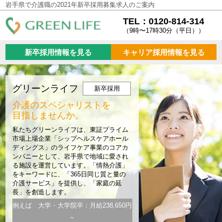
岩手県で介護職の2021年新卒採用募集求人のご案内
TEL：0120-814-314
（9時〜17時30分（平日））
新卒採用情報を見る
キャリア採用情報を見る
グリーンライフ
新卒採用
介護のスペシャリストを
目指しませんか。
私たちグリーンライフは、東証プライム
市場上場企業「シップヘルスケアホール
ディングス」のライフケア事業のコアカ
ンパニーとして、岩手県で地域に愛され
る施設を運営しています。「情熱介護」
をキーワードに、「365日同じ質と量の
介護サービス」を提供し、「家庭の延
長」を創造します。
例えば 大学・大学院卒：月給238,650円
～