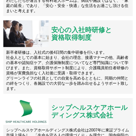
わたしたちが運営する有料老人ホームは、病院や施設ではなく、「家
庭の延長」であり、「安心・安全・快適」な生活をお過ごし頂ける住
まいと考えます。
安心の入社時研修と
資格取得制度
新卒者研修は、入社式の後4日間の集中研修を行います。
社会人としての基本に始まり、会社の理念、接遇マナーの他、高齢者
の基本や認知症ケア、介護保険制度についてなど専門知識について学
びます。また、資格取得サポート制度により、介護職員初任者研修の
資格が実費負担なく入社後に受講・取得できます。
グリーンライフの社員としての自覚を高めるとともに、同期の仲間と
の絆をつくり、各施設での大切な一歩を踏み出せるようサポート致し
ます。
シップヘルスケアホール
ディングス株式会社
シップヘルスケアホールディングス株式会社は2007年に東証プライム
市場上場をし、「生命を守る人の環境づくり」を理念に、国内病院の