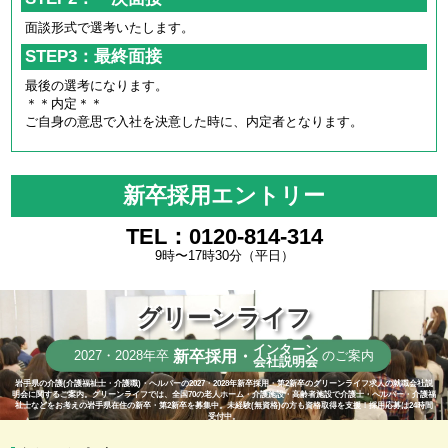
面談形式で選考いたします。
STEP3：最終面接
最後の選考になります。
＊＊内定＊＊
ご自身の意思で入社を決意した時に、内定者となります。
新卒採用エントリー
TEL：0120-814-314
9時〜17時30分（平日）
グリーンライフ
インターン
新卒採用・
2027・2028年卒
のご案内
会社説明会
岩手県の介護(介護福祉士・介護職)・ヘルパーの2027・2028年新卒採用・第2新卒のグリーンライフ求人の就職会社説
明会に関するご案内。グリーンライフでは、全国70の老人ホーム・介護施設・高齢者施設で介護士・ヘルパー・介護福
祉士などをお考えの岩手県在住の新卒・第2新卒を募集中。未経験(無資格)の方も資格取得を支援！採用応募は24時間
受付中。