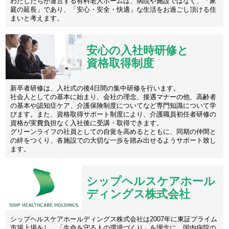
わたしたちが運営する有料老人ホームは、病院や施設ではなく、「家
庭の延長」であり、「安心・安全・快適」な生活をお過ごし頂ける住
まいと考えます。
安心の入社時研修と
資格取得制度
新卒者研修は、入社式の後4日間の集中研修を行います。
社会人としての基本に始まり、会社の理念、接遇マナーの他、高齢者
の基本や認知症ケア、介護保険制度についてなど専門知識について学
びます。また、資格取得サポート制度により、介護職員初任者研修の
資格が実費負担なく入社後に受講・取得できます。
グリーンライフの社員としての自覚を高めるとともに、同期の仲間と
の絆をつくり、各施設での大切な一歩を踏み出せるようサポート致し
ます。
シップヘルスケアホール
ディングス株式会社
シップヘルスケアホールディングス株式会社は2007年に東証プライム
市場上場をし、「生命を守る人の環境づくり」を理念に、国内病院の