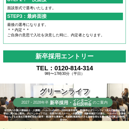
面談形式で選考いたします。
STEP3：最終面接
最後の選考になります。
＊＊内定＊＊
ご自身の意思で入社を決意した時に、内定者となります。
新卒採用エントリー
TEL：0120-814-314
9時〜17時30分（平日）
グリーンライフ
インターン
新卒採用・
2027・2028年卒
のご案内
会社説明会
岩手県の介護(介護福祉士・介護職)・ヘルパーの2027・2028年新卒採用・第2新卒のグリーンライフ求人の就職会社説
明会に関するご案内。グリーンライフでは、全国70の老人ホーム・介護施設・高齢者施設で介護士・ヘルパー・介護福
祉士などをお考えの葛巻町在住の新卒・第2新卒を募集中。未経験(無資格)の方も資格取得を支援！採用応募は24時間
受付中。