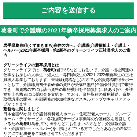
葛巻町で介護職の2021年新卒採用募集求人のご案内
岩手県葛巻町(くずまきまち)在住の方へ。介護職(介護福祉士・介護士・
ヘルパー)2021年新卒採用・第2新卒のグリーンライフ正社員求人のご案
内
グリーンライフの新卒採用とは
グリーンライフでは、
葛巻町
(岩手郡)などにお住いで、介護・福祉関連の
仕事をお探しの大学生・短大生・専門学校生の2021,2022年新卒生の正社
員求人募集しております。未経験(資格なし)の方でも介護資格取得サポー
トとして、介護職員初任者研修の資格が受講料無料(全額会社負担)で取得
でき、無資格の方には該当資格の取得費用を全額負担(上限あり)や、介護
福祉士合格者には奨励金を支給をしており、資格取得の費用補助、資格
取得講座の開催、外部研修の参加推進などスキルアップやキャリアアッ
プができます！
勤務地に関しまして
日本全国68か所で介護付有料老人ホーム・住宅型老人ホーム・グループ
ホーム・デイサービス・各種居宅サービス事業等の介護施設を運営して
いるため
葛巻町
葛巻,江刈,田部などにお住まいの方など、介護職(介護
士・介護福祉士・ヘルパー)を目指されている方でしたらあなたの希望エ
リアにて勤務先をご紹介させていただきます！