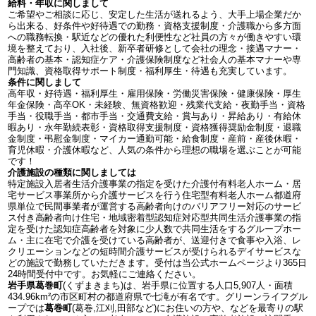
給料・年収に関しまして
ご希望やご相談に応じ、安定した生活が送れるよう、大手上場企業だか
ら出来る、好条件や好待遇での勤務・資格支援制度・介護職から多方面
への職務転換・駅近などの優れた利便性など社員の方々が働きやすい環
境を整えており、入社後、新卒者研修として会社の理念・接遇マナー・
高齢者の基本・認知症ケア・介護保険制度など社会人の基本マナーや専
門知識、資格取得サポート制度・福利厚生・待遇も充実しています。
条件に関しまして
高年収・好待遇・福利厚生・雇用保険・労働災害保険・健康保険・厚生
年金保険・高卒OK・未経験、無資格歓迎・残業代支給・夜勤手当・資格
手当・役職手当・都市手当・交通費支給・賞与あり・昇給あり・有給休
暇あり・永年勤続表彰・資格取得支援制度・資格獲得奨励金制度・退職
金制度・弔慰金制度・マイカー通勤可能・給食制度・産前・産後休暇・
育児休暇・介護休暇など、人気の条件から理想の職場を選ぶことが可能
です！
介護施設の種類に関しましては
特定施設入居者生活介護事業の指定を受けた介護付有料老人ホーム・居
宅サービス事業所から介護サービスを行う住宅型有料老人ホーム都道府
県単位で民間事業者が運営する高齢者向けのバリアフリー対応のサービ
ス付き高齢者向け住宅・地域密着型認知症対応型共同生活介護事業の指
定を受けた認知症高齢者を対象に少人数で共同生活をするグループホー
ム・主に在宅で介護を受けている高齢者が、送迎付きで食事や入浴、レ
クリエーションなどの短時間介護サービスが受けられるデイサービスな
どの施設で勤務していただきます。受付は当公式ホームページより365日
24時間受付中です。お気軽にご連絡ください。
岩手県葛巻町
(くずまきまち)は、岩手県に位置する人口5,907人・面積
434.96km²の市区町村の都道府県で七滝が有名です。グリーンライフグル
ープでは
葛巻町
(葛巻,江刈,田部など)にお住いの方や、などを最寄りの駅