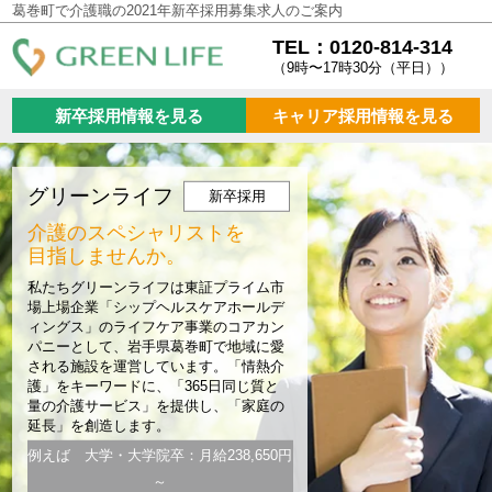
葛巻町で介護職の2021年新卒採用募集求人のご案内
TEL：0120-814-314
（9時〜17時30分（平日））
新卒採用情報を見る
キャリア採用情報を見る
グリーンライフ
新卒採用
介護のスペシャリストを
目指しませんか。
私たちグリーンライフは東証プライム市
場上場企業「シップヘルスケアホールデ
ィングス」のライフケア事業のコアカン
パニーとして、岩手県葛巻町で地域に愛
される施設を運営しています。「情熱介
護」をキーワードに、「365日同じ質と
量の介護サービス」を提供し、「家庭の
延長」を創造します。
例えば 大学・大学院卒：月給238,650円
～