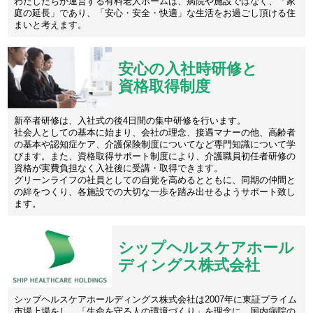
わたしたちが運営する有料老人ホームは、病院や施設ではなく、「家
庭の延長」であり、「安心・安全・快適」な生活をお過ごし頂ける住
まいと考えます。
安心の入社時研修と
資格取得制度
新卒者研修は、入社式の後4日間の集中研修を行います。
社会人としての基本に始まり、会社の理念、接遇マナーの他、高齢者
の基本や認知症ケア、介護保険制度についてなど専門知識について学
びます。また、資格取得サポート制度により、介護職員初任者研修の
資格が実費負担なく入社後に受講・取得できます。
グリーンライフの社員としての自覚を高めるとともに、同期の仲間と
の絆をつくり、各施設での大切な一歩を踏み出せるようサポート致し
ます。
シップヘルスケアホール
ディングス株式会社
シップヘルスケアホールディングス株式会社は2007年に東証プライム
市場上場をし、「生命を守る人の環境づくり」を理念に、国内病院の