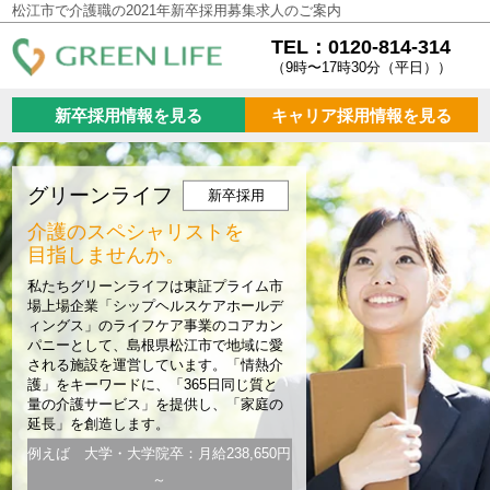
松江市で介護職の2021年新卒採用募集求人のご案内
TEL：0120-814-314
（9時〜17時30分（平日））
新卒採用情報を見る
キャリア採用情報を見る
グリーンライフ
新卒採用
介護のスペシャリストを
目指しませんか。
私たちグリーンライフは東証プライム市
場上場企業「シップヘルスケアホールデ
ィングス」のライフケア事業のコアカン
パニーとして、島根県松江市で地域に愛
される施設を運営しています。「情熱介
護」をキーワードに、「365日同じ質と
量の介護サービス」を提供し、「家庭の
延長」を創造します。
例えば 大学・大学院卒：月給238,650円
～