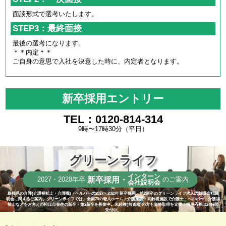
面談形式で選考いたします。
STEP3：最終面接
最後の選考になります。
＊＊内定＊＊
ご自身の意思で入社を決意した時に、内定者となります。
新卒採用エントリー
TEL：0120-814-314
9時〜17時30分（平日）
グリーンライフ
インターン
新卒採用・
2027・2028年卒
のご案内
会社説明会
島根県の介護(介護福祉士・介護職)・ヘルパーの2027・2028年新卒採用・第2新卒のグリーンライフ求人の就職会社説
明会に関するご案内。グリーンライフでは、全国70の老人ホーム・介護施設・高齢者施設で介護士・ヘルパー・介護福
祉士などをお考えの松江市在住の新卒・第2新卒を募集中。未経験(無資格)の方も資格取得を支援！採用応募は24時間
受付中。