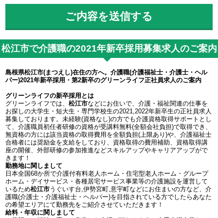
松江市で介護職の2021年新卒採用募集求人のご案内
島根県松江市(まつえし)在住の方へ。介護職(介護福祉士・介護士・ヘル
パー)2021年新卒採用・第2新卒のグリーンライフ正社員求人のご案内
グリーンライフの新卒採用とは
グリーンライフでは、
松江市
などにお住いで、介護・福祉関連の仕事を
お探しの大学生・短大生・専門学校生の2021,2022年新卒生の正社員求人
募集しております。未経験(資格なし)の方でも介護資格取得サポートとし
て、介護職員初任者研修の資格が受講料無料(全額会社負担)で取得でき、
無資格の方には該当資格の取得費用を全額負担(上限あり)や、介護福祉士
合格者には奨励金を支給をしており、資格取得の費用補助、資格取得講
座の開催、外部研修の参加推進などスキルアップやキャリアアップがで
きます！
勤務地に関しまして
日本全国68か所で介護付有料老人ホーム・住宅型老人ホーム・グループ
ホーム・デイサービス・各種居宅サービス事業等の介護施設を運営して
いるため
松江市
うぐいす台,伊勢宮町,意宇町などにお住まいの方など、介
護職(介護士・介護福祉士・ヘルパー)を目指されている方でしたらあなた
の希望エリアにて勤務先をご紹介させていただきます！
給料・年収に関しまして