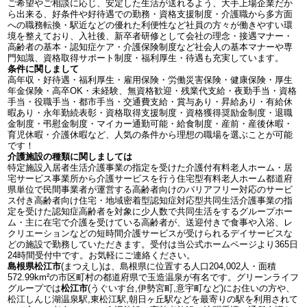
ご希望やご相談に応じ、安定した生活が送れるよう、大手上場企業だか
ら出来る、好条件や好待遇での勤務・資格支援制度・介護職から多方面
への職務転換・駅近などの優れた利便性など社員の方々が働きやすい環
境を整えており、入社後、新卒者研修として会社の理念・接遇マナー・
高齢者の基本・認知症ケア・介護保険制度など社会人の基本マナーや専
門知識、資格取得サポート制度・福利厚生・待遇も充実しています。
条件に関しまして
高年収・好待遇・福利厚生・雇用保険・労働災害保険・健康保険・厚生
年金保険・高卒OK・未経験、無資格歓迎・残業代支給・夜勤手当・資格
手当・役職手当・都市手当・交通費支給・賞与あり・昇給あり・有給休
暇あり・永年勤続表彰・資格取得支援制度・資格獲得奨励金制度・退職
金制度・弔慰金制度・マイカー通勤可能・給食制度・産前・産後休暇・
育児休暇・介護休暇など、人気の条件から理想の職場を選ぶことが可能
です！
介護施設の種類に関しましては
特定施設入居者生活介護事業の指定を受けた介護付有料老人ホーム・居
宅サービス事業所から介護サービスを行う住宅型有料老人ホーム都道府
県単位で民間事業者が運営する高齢者向けのバリアフリー対応のサービ
ス付き高齢者向け住宅・地域密着型認知症対応型共同生活介護事業の指
定を受けた認知症高齢者を対象に少人数で共同生活をするグループホー
ム・主に在宅で介護を受けている高齢者が、送迎付きで食事や入浴、レ
クリエーションなどの短時間介護サービスが受けられるデイサービスな
どの施設で勤務していただきます。受付は当公式ホームページより365日
24時間受付中です。お気軽にご連絡ください。
島根県松江市
(まつえし)は、島根県に位置する人口204,002人・面積
572.99km²の市区町村の都道府県で玉造温泉が有名です。グリーンライフ
グループでは
松江市
(うぐいす台,伊勢宮町,意宇町など)にお住いの方や、
松江しんじ湖温泉駅,東松江駅,朝日ヶ丘駅などを最寄りの駅を利用されて