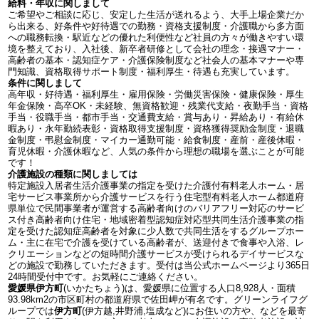
給料・年収に関しまして
ご希望やご相談に応じ、安定した生活が送れるよう、大手上場企業だか
ら出来る、好条件や好待遇での勤務・資格支援制度・介護職から多方面
への職務転換・駅近などの優れた利便性など社員の方々が働きやすい環
境を整えており、入社後、新卒者研修として会社の理念・接遇マナー・
高齢者の基本・認知症ケア・介護保険制度など社会人の基本マナーや専
門知識、資格取得サポート制度・福利厚生・待遇も充実しています。
条件に関しまして
高年収・好待遇・福利厚生・雇用保険・労働災害保険・健康保険・厚生
年金保険・高卒OK・未経験、無資格歓迎・残業代支給・夜勤手当・資格
手当・役職手当・都市手当・交通費支給・賞与あり・昇給あり・有給休
暇あり・永年勤続表彰・資格取得支援制度・資格獲得奨励金制度・退職
金制度・弔慰金制度・マイカー通勤可能・給食制度・産前・産後休暇・
育児休暇・介護休暇など、人気の条件から理想の職場を選ぶことが可能
です！
介護施設の種類に関しましては
特定施設入居者生活介護事業の指定を受けた介護付有料老人ホーム・居
宅サービス事業所から介護サービスを行う住宅型有料老人ホーム都道府
県単位で民間事業者が運営する高齢者向けのバリアフリー対応のサービ
ス付き高齢者向け住宅・地域密着型認知症対応型共同生活介護事業の指
定を受けた認知症高齢者を対象に少人数で共同生活をするグループホー
ム・主に在宅で介護を受けている高齢者が、送迎付きで食事や入浴、レ
クリエーションなどの短時間介護サービスが受けられるデイサービスな
どの施設で勤務していただきます。受付は当公式ホームページより365日
24時間受付中です。お気軽にご連絡ください。
愛媛県伊方町
(いかたちょう)は、愛媛県に位置する人口8,928人・面積
93.98km2の市区町村の都道府県で佐田岬が有名です。グリーンライフグ
ループでは
伊方町
(伊方越,井野浦,塩成など)にお住いの方や、などを最寄