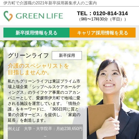
伊方町で介護職の2021年新卒採用募集求人のご案内
TEL：0120-814-314
（9時〜17時30分（平日））
新卒採用情報を見る
キャリア採用情報を見る
グリーンライフ
新卒採用
介護のスペシャリストを
目指しませんか。
私たちグリーンライフは東証プライム市
場上場企業「シップヘルスケアホールデ
ィングス」のライフケア事業のコアカン
パニーとして、愛媛県伊方町で地域に愛
される施設を運営しています。「情熱介
護」をキーワードに、「365日同じ質と
量の介護サービス」を提供し、「家庭の
延長」を創造します。
例えば 大学・大学院卒：月給238,650円
～