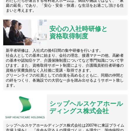
わたしたちが運営する有料老人ホームは、病院や施設ではなく、「家
庭の延長」であり、「安心・安全・快適」な生活をお過ごし頂ける住
まいと考えます。
安心の入社時研修と
資格取得制度
新卒者研修は、入社式の後4日間の集中研修を行います。
社会人としての基本に始まり、会社の理念、接遇マナーの他、高齢者
の基本や認知症ケア、介護保険制度についてなど専門知識について学
びます。また、資格取得サポート制度により、介護職員初任者研修の
資格が実費負担なく入社後に受講・取得できます。
グリーンライフの社員としての自覚を高めるとともに、同期の仲間と
の絆をつくり、各施設での大切な一歩を踏み出せるようサポート致し
ます。
シップヘルスケアホール
ディングス株式会社
シップヘルスケアホールディングス株式会社は2007年に東証プライム
市場上場をし、「生命を守る人の環境づくり」を理念に、国内病院の