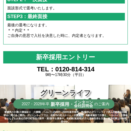
面談形式で選考いたします。
STEP3：最終面接
最後の選考になります。
＊＊内定＊＊
ご自身の意思で入社を決意した時に、内定者となります。
新卒採用エントリー
TEL：0120-814-314
9時〜17時30分（平日）
グリーンライフ
インターン
新卒採用・
2027・2028年卒
のご案内
会社説明会
愛媛県の介護(介護福祉士・介護職)・ヘルパーの2027・2028年新卒採用・第2新卒のグリーンライフ求人の就職会社説
明会に関するご案内。グリーンライフでは、全国70の老人ホーム・介護施設・高齢者施設で介護士・ヘルパー・介護福
祉士などをお考えの伊方町在住の新卒・第2新卒を募集中。未経験(無資格)の方も資格取得を支援！採用応募は24時間
受付中。