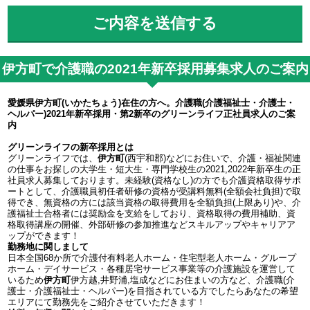
伊方町で介護職の2021年新卒採用募集求人のご案内
愛媛県伊方町(いかたちょう)在住の方へ。介護職(介護福祉士・介護士・
ヘルパー)2021年新卒採用・第2新卒のグリーンライフ正社員求人のご案
内
グリーンライフの新卒採用とは
グリーンライフでは、
伊方町
(西宇和郡)などにお住いで、介護・福祉関連
の仕事をお探しの大学生・短大生・専門学校生の2021,2022年新卒生の正
社員求人募集しております。未経験(資格なし)の方でも介護資格取得サポ
ートとして、介護職員初任者研修の資格が受講料無料(全額会社負担)で取
得でき、無資格の方には該当資格の取得費用を全額負担(上限あり)や、介
護福祉士合格者には奨励金を支給をしており、資格取得の費用補助、資
格取得講座の開催、外部研修の参加推進などスキルアップやキャリアア
ップができます！
勤務地に関しまして
日本全国68か所で介護付有料老人ホーム・住宅型老人ホーム・グループ
ホーム・デイサービス・各種居宅サービス事業等の介護施設を運営して
いるため
伊方町
伊方越,井野浦,塩成などにお住まいの方など、介護職(介
護士・介護福祉士・ヘルパー)を目指されている方でしたらあなたの希望
エリアにて勤務先をご紹介させていただきます！