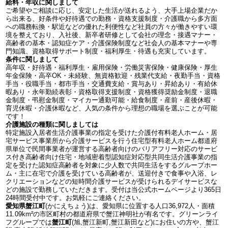
給料・年収に関しまして
ご希望やご相談に応じ、安定した生活が送れるよう、大手上場企業だか
ら出来る、好条件や好待遇での勤務・資格支援制度・介護職から多方面
への職務転換・駅近などの優れた利便性など社員の方々が働きやすい環
境を整えており、入社後、新卒者研修として会社の理念・接遇マナー・
高齢者の基本・認知症ケア・介護保険制度など社会人の基本マナーや専
門知識、資格取得サポート制度・福利厚生・待遇も充実しています。
条件に関しまして
高年収・好待遇・福利厚生・雇用保険・労働災害保険・健康保険・厚生
年金保険・高卒OK・未経験、無資格歓迎・残業代支給・夜勤手当・資格
手当・役職手当・都市手当・交通費支給・賞与あり・昇給あり・有給休
暇あり・永年勤続表彰・資格取得支援制度・資格獲得奨励金制度・退職
金制度・弔慰金制度・マイカー通勤可能・給食制度・産前・産後休暇・
育児休暇・介護休暇など、人気の条件から理想の職場を選ぶことが可能
です！
介護施設の種類に関しましては
特定施設入居者生活介護事業の指定を受けた介護付有料老人ホーム・居
宅サービス事業所から介護サービスを行う住宅型有料老人ホーム都道府
県単位で民間事業者が運営する高齢者向けのバリアフリー対応のサービ
ス付き高齢者向け住宅・地域密着型認知症対応型共同生活介護事業の指
定を受けた認知症高齢者を対象に少人数で共同生活をするグループホー
ム・主に在宅で介護を受けている高齢者が、送迎付きで食事や入浴、レ
クリエーションなどの短時間介護サービスが受けられるデイサービスな
どの施設で勤務していただきます。受付は当公式ホームページより365日
24時間受付中です。お気軽にご連絡ください。
愛知県蟹江町
(かにえちょう)は、愛知県に位置する人口36,972人・面積
11.09km²の市区町村の都道府県で蟹江神明社が有名です。グリーンライ
フグループでは
蟹江町
(旭,蟹江新町,蟹江新田など)にお住いの方や、蟹江