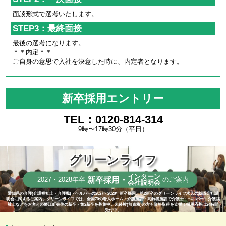
面談形式で選考いたします。
STEP3：最終面接
最後の選考になります。
＊＊内定＊＊
ご自身の意思で入社を決意した時に、内定者となります。
新卒採用エントリー
TEL：0120-814-314
9時〜17時30分（平日）
グリーンライフ
インターン
新卒採用・
2027・2028年卒
のご案内
会社説明会
愛知県の介護(介護福祉士・介護職)・ヘルパーの2027・2028年新卒採用・第2新卒のグリーンライフ求人の就職会社説
明会に関するご案内。グリーンライフでは、全国70の老人ホーム・介護施設・高齢者施設で介護士・ヘルパー・介護福
祉士などをお考えの蟹江町在住の新卒・第2新卒を募集中。未経験(無資格)の方も資格取得を支援！採用応募は24時間
受付中。