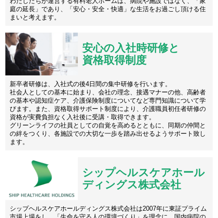
わたしたちが運営する有料老人ホームは、病院や施設ではなく、「家
庭の延長」であり、「安心・安全・快適」な生活をお過ごし頂ける住
まいと考えます。
安心の入社時研修と
資格取得制度
新卒者研修は、入社式の後4日間の集中研修を行います。
社会人としての基本に始まり、会社の理念、接遇マナーの他、高齢者
の基本や認知症ケア、介護保険制度についてなど専門知識について学
びます。また、資格取得サポート制度により、介護職員初任者研修の
資格が実費負担なく入社後に受講・取得できます。
グリーンライフの社員としての自覚を高めるとともに、同期の仲間と
の絆をつくり、各施設での大切な一歩を踏み出せるようサポート致し
ます。
シップヘルスケアホール
ディングス株式会社
シップヘルスケアホールディングス株式会社は2007年に東証プライム
市場上場をし、「生命を守る人の環境づくり」を理念に、国内病院の