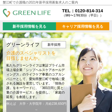
蟹江町で介護職の2021年新卒採用募集求人のご案内
TEL：0120-814-314
（9時〜17時30分（平日））
新卒採用情報を見る
キャリア採用情報を見る
グリーンライフ
新卒採用
介護のスペシャリストを
目指しませんか。
私たちグリーンライフは東証プライム市
場上場企業「シップヘルスケアホールデ
ィングス」のライフケア事業のコアカン
パニーとして、愛知県蟹江町で地域に愛
される施設を運営しています。「情熱介
護」をキーワードに、「365日同じ質と
量の介護サービス」を提供し、「家庭の
延長」を創造します。
例えば 大学・大学院卒：月給238,650円
～