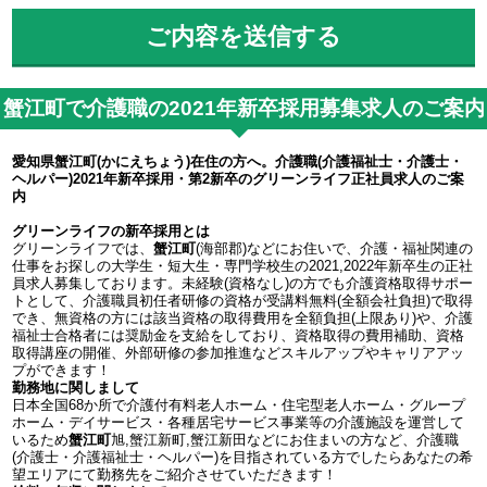
蟹江町で介護職の2021年新卒採用募集求人のご案内
愛知県蟹江町(かにえちょう)在住の方へ。介護職(介護福祉士・介護士・
ヘルパー)2021年新卒採用・第2新卒のグリーンライフ正社員求人のご案
内
グリーンライフの新卒採用とは
グリーンライフでは、
蟹江町
(海部郡)などにお住いで、介護・福祉関連の
仕事をお探しの大学生・短大生・専門学校生の2021,2022年新卒生の正社
員求人募集しております。未経験(資格なし)の方でも介護資格取得サポー
トとして、介護職員初任者研修の資格が受講料無料(全額会社負担)で取得
でき、無資格の方には該当資格の取得費用を全額負担(上限あり)や、介護
福祉士合格者には奨励金を支給をしており、資格取得の費用補助、資格
取得講座の開催、外部研修の参加推進などスキルアップやキャリアアッ
プができます！
勤務地に関しまして
日本全国68か所で介護付有料老人ホーム・住宅型老人ホーム・グループ
ホーム・デイサービス・各種居宅サービス事業等の介護施設を運営して
いるため
蟹江町
旭,蟹江新町,蟹江新田などにお住まいの方など、介護職
(介護士・介護福祉士・ヘルパー)を目指されている方でしたらあなたの希
望エリアにて勤務先をご紹介させていただきます！