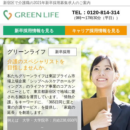
新宿区で介護職の2021年新卒採用募集求人のご案内
TEL：0120-814-314
（9時〜17時30分（平日））
新卒採用情報を見る
キャリア採用情報を見る
グリーンライフ
新卒採用
介護のスペシャリストを
目指しませんか。
私たちグリーンライフは東証プライム市
場上場企業「シップヘルスケアホールデ
ィングス」のライフケア事業のコアカン
パニーとして、東京都新宿区で地域に愛
される施設を運営しています。「情熱介
護」をキーワードに、「365日同じ質と
量の介護サービス」を提供し、「家庭の
延長」を創造します。
例えば 大学・大学院卒：月給238,650円
～