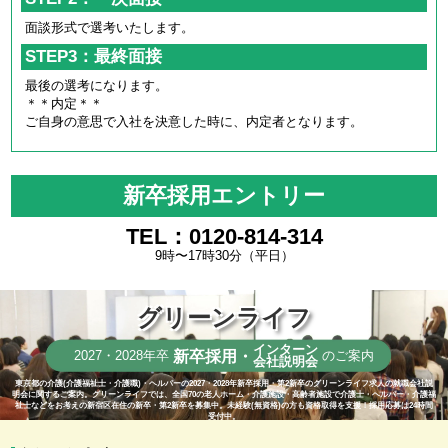
面談形式で選考いたします。
STEP3：最終面接
最後の選考になります。
＊＊内定＊＊
ご自身の意思で入社を決意した時に、内定者となります。
新卒採用エントリー
TEL：0120-814-314
9時〜17時30分（平日）
グリーンライフ
インターン
新卒採用・
2027・2028年卒
のご案内
会社説明会
東京都の介護(介護福祉士・介護職)・ヘルパーの2027・2028年新卒採用・第2新卒のグリーンライフ求人の就職会社説
明会に関するご案内。グリーンライフでは、全国70の老人ホーム・介護施設・高齢者施設で介護士・ヘルパー・介護福
祉士などをお考えの新宿区在住の新卒・第2新卒を募集中。未経験(無資格)の方も資格取得を支援！採用応募は24時間
受付中。