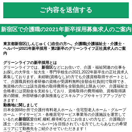
新宿区で介護職の2021年新卒採用募集求人のご案内
東京都新宿区(しんじゅくく)在住の方へ。介護職(介護福祉士・介護士・
ヘルパー)2021年新卒採用・第2新卒のグリーンライフ正社員求人のご案
内
グリーンライフの新卒採用とは
グリーンライフでは、
新宿区
などにお住いで、介護・福祉関連の仕事を
お探しの大学生・短大生・専門学校生の2021,2022年新卒生の正社員求人
募集しております。未経験(資格なし)の方でも介護資格取得サポートとし
て、介護職員初任者研修の資格が受講料無料(全額会社負担)で取得でき、
無資格の方には該当資格の取得費用を全額負担(上限あり)や、介護福祉士
合格者には奨励金を支給をしており、資格取得の費用補助、資格取得講
座の開催、外部研修の参加推進などスキルアップやキャリアアップがで
きます！
勤務地に関しまして
日本全国68か所で介護付有料老人ホーム・住宅型老人ホーム・グループ
ホーム・デイサービス・各種居宅サービス事業等の介護施設を運営して
いるため
新宿区
愛住町,榎町,横寺町などにお住まいの方など、介護職(介
護士・介護福祉士・ヘルパー)を目指されている方でしたらあなたの希望
エリアにて勤務先をご紹介させていただきます！