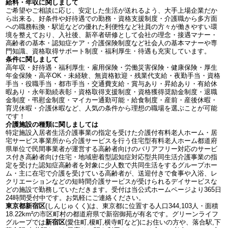
給料・年収に関しまして
ご希望やご相談に応じ、安定した生活が送れるよう、大手上場企業だか
ら出来る、好条件や好待遇での勤務・資格支援制度・介護職から多方面
への職務転換・駅近などの優れた利便性など社員の方々が働きやすい環
境を整えており、入社後、新卒者研修として会社の理念・接遇マナー・
高齢者の基本・認知症ケア・介護保険制度など社会人の基本マナーや専
門知識、資格取得サポート制度・福利厚生・待遇も充実しています。
条件に関しまして
高年収・好待遇・福利厚生・雇用保険・労働災害保険・健康保険・厚生
年金保険・高卒OK・未経験、無資格歓迎・残業代支給・夜勤手当・資格
手当・役職手当・都市手当・交通費支給・賞与あり・昇給あり・有給休
暇あり・永年勤続表彰・資格取得支援制度・資格獲得奨励金制度・退職
金制度・弔慰金制度・マイカー通勤可能・給食制度・産前・産後休暇・
育児休暇・介護休暇など、人気の条件から理想の職場を選ぶことが可能
です！
介護施設の種類に関しましては
特定施設入居者生活介護事業の指定を受けた介護付有料老人ホーム・居
宅サービス事業所から介護サービスを行う住宅型有料老人ホーム都道府
県単位で民間事業者が運営する高齢者向けのバリアフリー対応のサービ
ス付き高齢者向け住宅・地域密着型認知症対応型共同生活介護事業の指
定を受けた認知症高齢者を対象に少人数で共同生活をするグループホー
ム・主に在宅で介護を受けている高齢者が、送迎付きで食事や入浴、レ
クリエーションなどの短時間介護サービスが受けられるデイサービスな
どの施設で勤務していただきます。受付は当公式ホームページより365日
24時間受付中です。お気軽にご連絡ください。
東京都新宿区
(しんじゅくく)は、東京都に位置する人口344,103人・面積
18.22km²の市区町村の都道府県で新宿御苑が有名です。グリーンライフ
グループでは
新宿区
(愛住町,榎町,横寺町など)にお住いの方や、落合駅,下