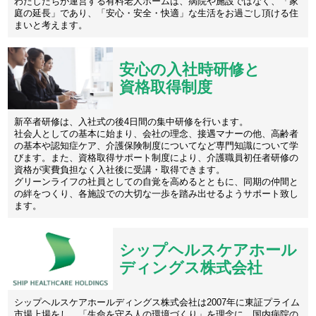
わたしたちが運営する有料老人ホームは、病院や施設ではなく、「家
庭の延長」であり、「安心・安全・快適」な生活をお過ごし頂ける住
まいと考えます。
安心の入社時研修と
資格取得制度
新卒者研修は、入社式の後4日間の集中研修を行います。
社会人としての基本に始まり、会社の理念、接遇マナーの他、高齢者
の基本や認知症ケア、介護保険制度についてなど専門知識について学
びます。また、資格取得サポート制度により、介護職員初任者研修の
資格が実費負担なく入社後に受講・取得できます。
グリーンライフの社員としての自覚を高めるとともに、同期の仲間と
の絆をつくり、各施設での大切な一歩を踏み出せるようサポート致し
ます。
シップヘルスケアホール
ディングス株式会社
シップヘルスケアホールディングス株式会社は2007年に東証プライム
市場上場をし、「生命を守る人の環境づくり」を理念に、国内病院の