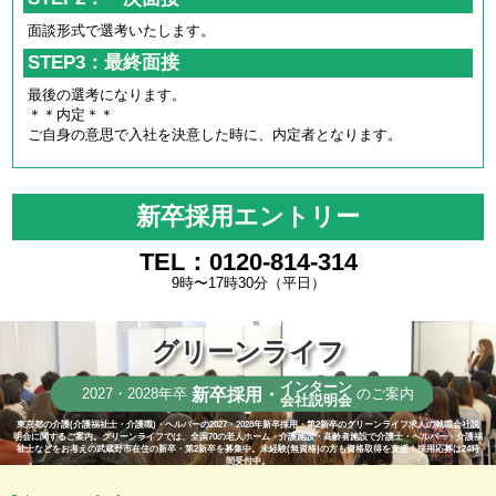
面談形式で選考いたします。
STEP3：最終面接
最後の選考になります。
＊＊内定＊＊
ご自身の意思で入社を決意した時に、内定者となります。
新卒採用エントリー
TEL：0120-814-314
9時〜17時30分（平日）
グリーンライフ
インターン
新卒採用・
2027・2028年卒
のご案内
会社説明会
東京都の介護(介護福祉士・介護職)・ヘルパーの2027・2028年新卒採用・第2新卒のグリーンライフ求人の就職会社説
明会に関するご案内。グリーンライフでは、全国70の老人ホーム・介護施設・高齢者施設で介護士・ヘルパー・介護福
祉士などをお考えの武蔵野市在住の新卒・第2新卒を募集中。未経験(無資格)の方も資格取得を支援！採用応募は24時
間受付中。