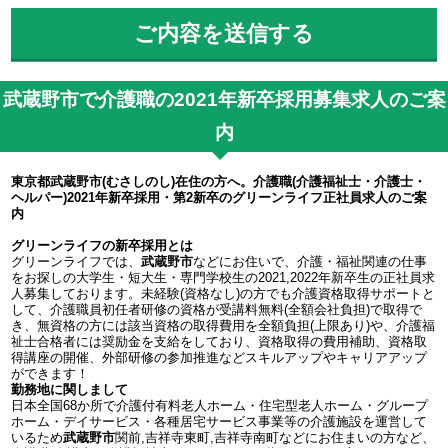
武蔵野市で介護職の2021年新卒採用募集求人のご案
内
東京都武蔵野市(むさしのし)在住の方へ。介護職(介護福祉士・介護士・
ヘルパー)2021年新卒採用・第2新卒のグリーンライフ正社員求人のご案
内
グリーンライフの新卒採用とは
グリーンライフでは、
武蔵野市
などにお住いで、介護・福祉関連の仕事
をお探しの大学生・短大生・専門学校生の2021,2022年新卒生の正社員求
人募集しております。未経験(資格なし)の方でも介護資格取得サポートと
して、介護職員初任者研修の資格が受講料無料(全額会社負担)で取得で
き、無資格の方には該当資格の取得費用を全額負担(上限あり)や、介護福
祉士合格者には奨励金を支給をしており、資格取得の費用補助、資格取
得講座の開催、外部研修の参加推進などスキルアップやキャリアアップ
ができます！
勤務地に関しまして
日本全国68か所で介護付有料老人ホーム・住宅型老人ホーム・グループ
ホーム・デイサービス・各種居宅サービス事業等の介護施設を運営して
いるため
武蔵野市
関前,吉祥寺東町,吉祥寺南町などにお住まいの方など、