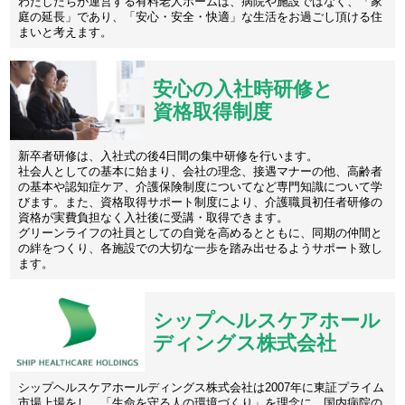
わたしたちが運営する有料老人ホームは、病院や施設ではなく、「家
庭の延長」であり、「安心・安全・快適」な生活をお過ごし頂ける住
まいと考えます。
安心の入社時研修と
資格取得制度
新卒者研修は、入社式の後4日間の集中研修を行います。
社会人としての基本に始まり、会社の理念、接遇マナーの他、高齢者
の基本や認知症ケア、介護保険制度についてなど専門知識について学
びます。また、資格取得サポート制度により、介護職員初任者研修の
資格が実費負担なく入社後に受講・取得できます。
グリーンライフの社員としての自覚を高めるとともに、同期の仲間と
の絆をつくり、各施設での大切な一歩を踏み出せるようサポート致し
ます。
シップヘルスケアホール
ディングス株式会社
シップヘルスケアホールディングス株式会社は2007年に東証プライム
市場上場をし、「生命を守る人の環境づくり」を理念に、国内病院の