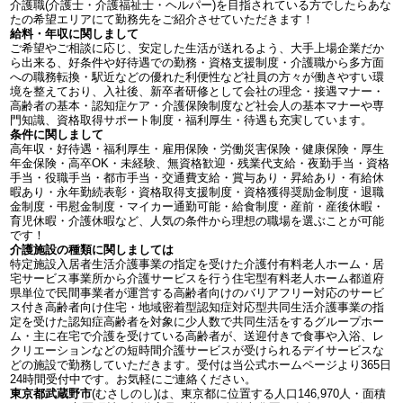
介護職(介護士・介護福祉士・ヘルパー)を目指されている方でしたらあな
たの希望エリアにて勤務先をご紹介させていただきます！
給料・年収に関しまして
ご希望やご相談に応じ、安定した生活が送れるよう、大手上場企業だか
ら出来る、好条件や好待遇での勤務・資格支援制度・介護職から多方面
への職務転換・駅近などの優れた利便性など社員の方々が働きやすい環
境を整えており、入社後、新卒者研修として会社の理念・接遇マナー・
高齢者の基本・認知症ケア・介護保険制度など社会人の基本マナーや専
門知識、資格取得サポート制度・福利厚生・待遇も充実しています。
条件に関しまして
高年収・好待遇・福利厚生・雇用保険・労働災害保険・健康保険・厚生
年金保険・高卒OK・未経験、無資格歓迎・残業代支給・夜勤手当・資格
手当・役職手当・都市手当・交通費支給・賞与あり・昇給あり・有給休
暇あり・永年勤続表彰・資格取得支援制度・資格獲得奨励金制度・退職
金制度・弔慰金制度・マイカー通勤可能・給食制度・産前・産後休暇・
育児休暇・介護休暇など、人気の条件から理想の職場を選ぶことが可能
です！
介護施設の種類に関しましては
特定施設入居者生活介護事業の指定を受けた介護付有料老人ホーム・居
宅サービス事業所から介護サービスを行う住宅型有料老人ホーム都道府
県単位で民間事業者が運営する高齢者向けのバリアフリー対応のサービ
ス付き高齢者向け住宅・地域密着型認知症対応型共同生活介護事業の指
定を受けた認知症高齢者を対象に少人数で共同生活をするグループホー
ム・主に在宅で介護を受けている高齢者が、送迎付きで食事や入浴、レ
クリエーションなどの短時間介護サービスが受けられるデイサービスな
どの施設で勤務していただきます。受付は当公式ホームページより365日
24時間受付中です。お気軽にご連絡ください。
東京都武蔵野市
(むさしのし)は、東京都に位置する人口146,970人・面積