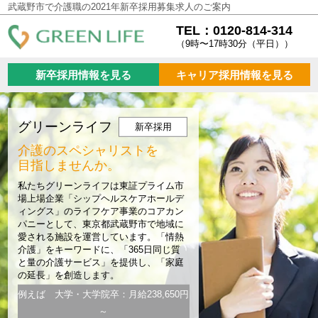
武蔵野市で介護職の2021年新卒採用募集求人のご案内
TEL：0120-814-314
（9時〜17時30分（平日））
新卒採用情報を見る
キャリア採用情報を見る
グリーンライフ
新卒採用
介護のスペシャリストを
目指しませんか。
私たちグリーンライフは東証プライム市
場上場企業「シップヘルスケアホールデ
ィングス」のライフケア事業のコアカン
パニーとして、東京都武蔵野市で地域に
愛される施設を運営しています。「情熱
介護」をキーワードに、「365日同じ質
と量の介護サービス」を提供し、「家庭
の延長」を創造します。
例えば 大学・大学院卒：月給238,650円
～