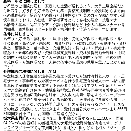
給料・年収に関しまして
ご希望やご相談に応じ、安定した生活が送れるよう、大手上場企業だか
ら出来る、好条件や好待遇での勤務・資格支援制度・介護職から多方面
への職務転換・駅近などの優れた利便性など社員の方々が働きやすい環
境を整えており、入社後、新卒者研修として会社の理念・接遇マナー・
高齢者の基本・認知症ケア・介護保険制度など社会人の基本マナーや専
門知識、資格取得サポート制度・福利厚生・待遇も充実しています。
条件に関しまして
高年収・好待遇・福利厚生・雇用保険・労働災害保険・健康保険・厚生
年金保険・高卒OK・未経験、無資格歓迎・残業代支給・夜勤手当・資格
手当・役職手当・都市手当・交通費支給・賞与あり・昇給あり・有給休
暇あり・永年勤続表彰・資格取得支援制度・資格獲得奨励金制度・退職
金制度・弔慰金制度・マイカー通勤可能・給食制度・産前・産後休暇・
育児休暇・介護休暇など、人気の条件から理想の職場を選ぶことが可能
です！
介護施設の種類に関しましては
特定施設入居者生活介護事業の指定を受けた介護付有料老人ホーム・居
宅サービス事業所から介護サービスを行う住宅型有料老人ホーム都道府
県単位で民間事業者が運営する高齢者向けのバリアフリー対応のサービ
ス付き高齢者向け住宅・地域密着型認知症対応型共同生活介護事業の指
定を受けた認知症高齢者を対象に少人数で共同生活をするグループホー
ム・主に在宅で介護を受けている高齢者が、送迎付きで食事や入浴、レ
クリエーションなどの短時間介護サービスが受けられるデイサービスな
どの施設で勤務していただきます。受付は当公式ホームページより365日
24時間受付中です。お気軽にご連絡ください。
栃木県市貝町
(いちかいまち)は、栃木県に位置する人口11,388人・面積
64.25km²の市区町村の都道府県で大畑武者絵資料館が有名です。グリー
ンライフグループでは
市貝町
(羽仏,塩田,刈生田など)にお住いの方や、多