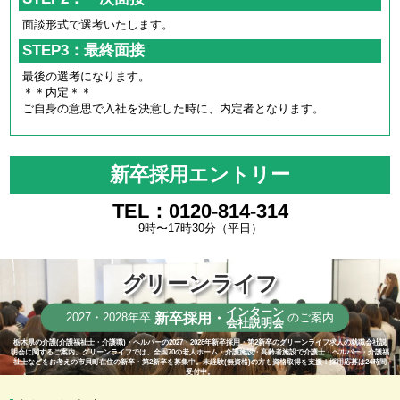
面談形式で選考いたします。
STEP3：最終面接
最後の選考になります。
＊＊内定＊＊
ご自身の意思で入社を決意した時に、内定者となります。
新卒採用エントリー
TEL：0120-814-314
9時〜17時30分（平日）
グリーンライフ
インターン
新卒採用・
2027・2028年卒
のご案内
会社説明会
栃木県の介護(介護福祉士・介護職)・ヘルパーの2027・2028年新卒採用・第2新卒のグリーンライフ求人の就職会社説
明会に関するご案内。グリーンライフでは、全国70の老人ホーム・介護施設・高齢者施設で介護士・ヘルパー・介護福
祉士などをお考えの市貝町在住の新卒・第2新卒を募集中。未経験(無資格)の方も資格取得を支援！採用応募は24時間
受付中。