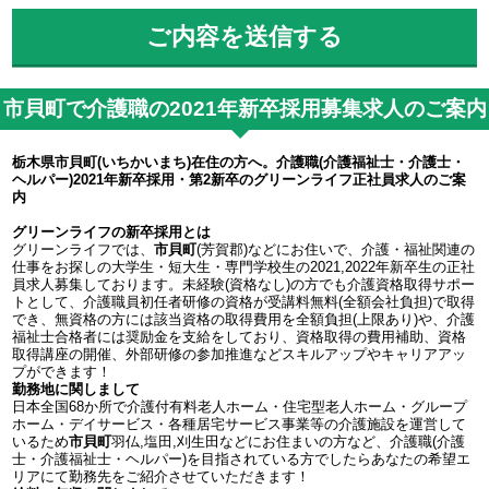
市貝町で介護職の2021年新卒採用募集求人のご案内
栃木県市貝町(いちかいまち)在住の方へ。介護職(介護福祉士・介護士・
ヘルパー)2021年新卒採用・第2新卒のグリーンライフ正社員求人のご案
内
グリーンライフの新卒採用とは
グリーンライフでは、
市貝町
(芳賀郡)などにお住いで、介護・福祉関連の
仕事をお探しの大学生・短大生・専門学校生の2021,2022年新卒生の正社
員求人募集しております。未経験(資格なし)の方でも介護資格取得サポー
トとして、介護職員初任者研修の資格が受講料無料(全額会社負担)で取得
でき、無資格の方には該当資格の取得費用を全額負担(上限あり)や、介護
福祉士合格者には奨励金を支給をしており、資格取得の費用補助、資格
取得講座の開催、外部研修の参加推進などスキルアップやキャリアアッ
プができます！
勤務地に関しまして
日本全国68か所で介護付有料老人ホーム・住宅型老人ホーム・グループ
ホーム・デイサービス・各種居宅サービス事業等の介護施設を運営して
いるため
市貝町
羽仏,塩田,刈生田などにお住まいの方など、介護職(介護
士・介護福祉士・ヘルパー)を目指されている方でしたらあなたの希望エ
リアにて勤務先をご紹介させていただきます！