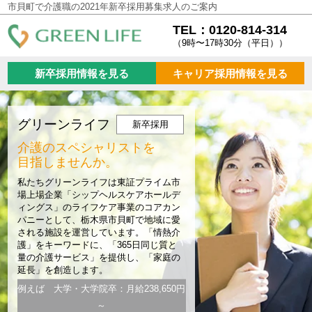
市貝町で介護職の2021年新卒採用募集求人のご案内
TEL：0120-814-314
（9時〜17時30分（平日））
新卒採用情報を見る
キャリア採用情報を見る
グリーンライフ
新卒採用
介護のスペシャリストを
目指しませんか。
私たちグリーンライフは東証プライム市
場上場企業「シップヘルスケアホールデ
ィングス」のライフケア事業のコアカン
パニーとして、栃木県市貝町で地域に愛
される施設を運営しています。「情熱介
護」をキーワードに、「365日同じ質と
量の介護サービス」を提供し、「家庭の
延長」を創造します。
例えば 大学・大学院卒：月給238,650円
～