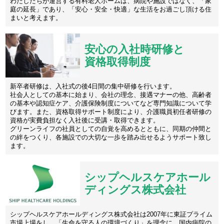
わたしたちが運営する有料老人ホームは、病院や施設ではなく、「家
庭の延長」であり、「安心・安全・快適」な生活をお過ごし頂ける住
まいと考えます。
安心の入社時研修と
資格取得制度
新卒者研修は、入社式の後4日間の集中研修を行います。
社会人としての基本に始まり、会社の理念、接遇マナーの他、高齢者
の基本や認知症ケア、介護保険制度についてなど専門知識について学
びます。また、資格取得サポート制度により、介護職員初任者研修の
資格が実費負担なく入社後に受講・取得できます。
グリーンライフの社員としての自覚を高めるとともに、同期の仲間と
の絆をつくり、各施設での大切な一歩を踏み出せるようサポート致し
ます。
シップヘルスケアホール
ディングス株式会社
シップヘルスケアホールディングス株式会社は2007年に東証プライム
市場上場をし、「生命を守る人の環境づくり」を理念に、国内病院の