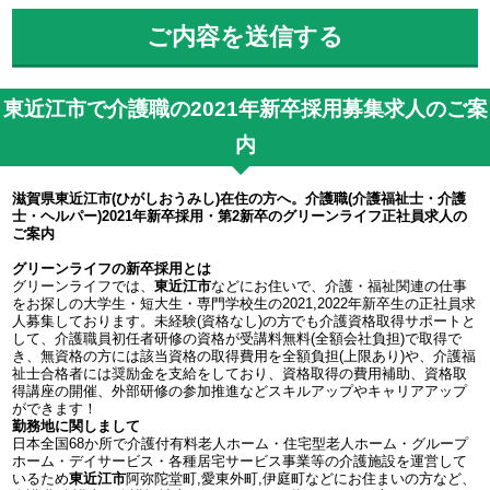
東近江市で介護職の2021年新卒採用募集求人のご案
内
滋賀県東近江市(ひがしおうみし)在住の方へ。介護職(介護福祉士・介護
士・ヘルパー)2021年新卒採用・第2新卒のグリーンライフ正社員求人の
ご案内
グリーンライフの新卒採用とは
グリーンライフでは、
東近江市
などにお住いで、介護・福祉関連の仕事
をお探しの大学生・短大生・専門学校生の2021,2022年新卒生の正社員求
人募集しております。未経験(資格なし)の方でも介護資格取得サポートと
して、介護職員初任者研修の資格が受講料無料(全額会社負担)で取得で
き、無資格の方には該当資格の取得費用を全額負担(上限あり)や、介護福
祉士合格者には奨励金を支給をしており、資格取得の費用補助、資格取
得講座の開催、外部研修の参加推進などスキルアップやキャリアアップ
ができます！
勤務地に関しまして
日本全国68か所で介護付有料老人ホーム・住宅型老人ホーム・グループ
ホーム・デイサービス・各種居宅サービス事業等の介護施設を運営して
いるため
東近江市
阿弥陀堂町,愛東外町,伊庭町などにお住まいの方など、