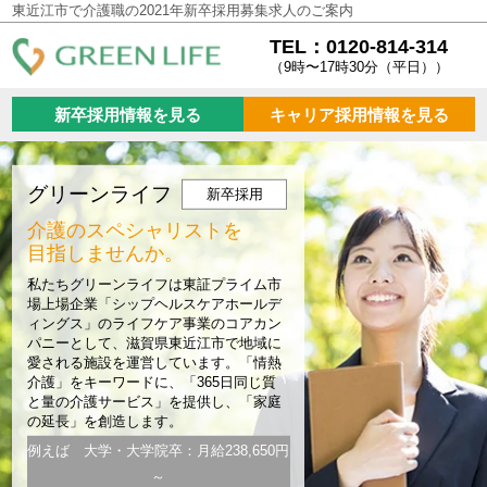
東近江市で介護職の2021年新卒採用募集求人のご案内
TEL：0120-814-314
（9時〜17時30分（平日））
新卒採用情報を見る
キャリア採用情報を見る
グリーンライフ
新卒採用
介護のスペシャリストを
目指しませんか。
私たちグリーンライフは東証プライム市
場上場企業「シップヘルスケアホールデ
ィングス」のライフケア事業のコアカン
パニーとして、滋賀県東近江市で地域に
愛される施設を運営しています。「情熱
介護」をキーワードに、「365日同じ質
と量の介護サービス」を提供し、「家庭
の延長」を創造します。
例えば 大学・大学院卒：月給238,650円
～