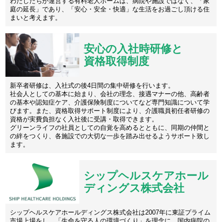
わたしたちが運営する有料老人ホームは、病院や施設ではなく、「家
庭の延長」であり、「安心・安全・快適」な生活をお過ごし頂ける住
まいと考えます。
安心の入社時研修と
資格取得制度
新卒者研修は、入社式の後4日間の集中研修を行います。
社会人としての基本に始まり、会社の理念、接遇マナーの他、高齢者
の基本や認知症ケア、介護保険制度についてなど専門知識について学
びます。また、資格取得サポート制度により、介護職員初任者研修の
資格が実費負担なく入社後に受講・取得できます。
グリーンライフの社員としての自覚を高めるとともに、同期の仲間と
の絆をつくり、各施設での大切な一歩を踏み出せるようサポート致し
ます。
シップヘルスケアホール
ディングス株式会社
シップヘルスケアホールディングス株式会社は2007年に東証プライム
市場上場をし、「生命を守る人の環境づくり」を理念に、国内病院の