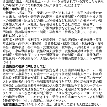
介護職(介護士・介護福祉士・ヘルパー)を目指されている方でしたらあな
たの希望エリアにて勤務先をご紹介させていただきます！
給料・年収に関しまして
ご希望やご相談に応じ、安定した生活が送れるよう、大手上場企業だか
ら出来る、好条件や好待遇での勤務・資格支援制度・介護職から多方面
への職務転換・駅近などの優れた利便性など社員の方々が働きやすい環
境を整えており、入社後、新卒者研修として会社の理念・接遇マナー・
高齢者の基本・認知症ケア・介護保険制度など社会人の基本マナーや専
門知識、資格取得サポート制度・福利厚生・待遇も充実しています。
条件に関しまして
高年収・好待遇・福利厚生・雇用保険・労働災害保険・健康保険・厚生
年金保険・高卒OK・未経験、無資格歓迎・残業代支給・夜勤手当・資格
手当・役職手当・都市手当・交通費支給・賞与あり・昇給あり・有給休
暇あり・永年勤続表彰・資格取得支援制度・資格獲得奨励金制度・退職
金制度・弔慰金制度・マイカー通勤可能・給食制度・産前・産後休暇・
育児休暇・介護休暇など、人気の条件から理想の職場を選ぶことが可能
です！
介護施設の種類に関しましては
特定施設入居者生活介護事業の指定を受けた介護付有料老人ホーム・居
宅サービス事業所から介護サービスを行う住宅型有料老人ホーム都道府
県単位で民間事業者が運営する高齢者向けのバリアフリー対応のサービ
ス付き高齢者向け住宅・地域密着型認知症対応型共同生活介護事業の指
定を受けた認知症高齢者を対象に少人数で共同生活をするグループホー
ム・主に在宅で介護を受けている高齢者が、送迎付きで食事や入浴、レ
クリエーションなどの短時間介護サービスが受けられるデイサービスな
どの施設で勤務していただきます。受付は当公式ホームページより365日
24時間受付中です。お気軽にご連絡ください。
滋賀県東近江市
(ひがしおうみし)は、滋賀県に位置する人口113,269人・