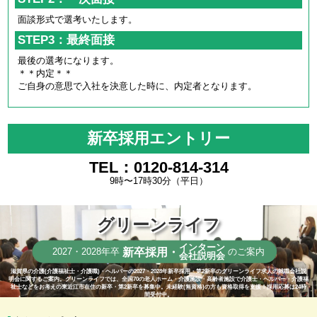
面談形式で選考いたします。
STEP3：最終面接
最後の選考になります。
＊＊内定＊＊
ご自身の意思で入社を決意した時に、内定者となります。
新卒採用エントリー
TEL：0120-814-314
9時〜17時30分（平日）
グリーンライフ
インターン
新卒採用・
2027・2028年卒
のご案内
会社説明会
滋賀県の介護(介護福祉士・介護職)・ヘルパーの2027・2028年新卒採用・第2新卒のグリーンライフ求人の就職会社説
明会に関するご案内。グリーンライフでは、全国70の老人ホーム・介護施設・高齢者施設で介護士・ヘルパー・介護福
祉士などをお考えの東近江市在住の新卒・第2新卒を募集中。未経験(無資格)の方も資格取得を支援！採用応募は24時
間受付中。