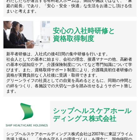
わたしたちが運営する有料老人ホームは、病院や施設ではなく、「家
庭の延長」であり、「安心・安全・快適」な生活をお過ごし頂ける住
まいと考えます。
安心の入社時研修と
資格取得制度
新卒者研修は、入社式の後4日間の集中研修を行います。
社会人としての基本に始まり、会社の理念、接遇マナーの他、高齢者
の基本や認知症ケア、介護保険制度についてなど専門知識について学
びます。また、資格取得サポート制度により、介護職員初任者研修の
資格が実費負担なく入社後に受講・取得できます。
グリーンライフの社員としての自覚を高めるとともに、同期の仲間と
の絆をつくり、各施設での大切な一歩を踏み出せるようサポート致し
ます。
シップヘルスケアホール
ディングス株式会社
シップヘルスケアホールディングス株式会社は2007年に東証プライム
市場上場をし、「生命を守る人の環境づくり」を理念に、国内病院の