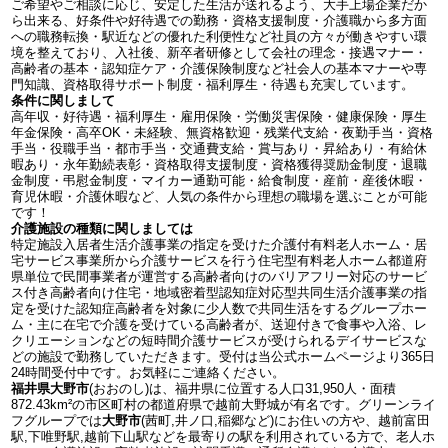
ご希望やご相談に応じ、安定した生活が送れるよう、大手上場企業だか
ら出来る、好条件や好待遇での勤務・資格支援制度・介護職から多方面
への職務転換・駅近などの優れた利便性など社員の方々が働きやすい環
境を整えており、入社後、新卒者研修として会社の理念・接遇マナー・
高齢者の基本・認知症ケア・介護保険制度など社会人の基本マナーや専
門知識、資格取得サポート制度・福利厚生・待遇も充実しています。
条件に関しまして
高年収・好待遇・福利厚生・雇用保険・労働災害保険・健康保険・厚生
年金保険・高卒OK・未経験、無資格歓迎・残業代支給・夜勤手当・資格
手当・役職手当・都市手当・交通費支給・賞与あり・昇給あり・有給休
暇あり・永年勤続表彰・資格取得支援制度・資格獲得奨励金制度・退職
金制度・弔慰金制度・マイカー通勤可能・給食制度・産前・産後休暇・
育児休暇・介護休暇など、人気の条件から理想の職場を選ぶことが可能
です！
介護施設の種類に関しましては
特定施設入居者生活介護事業の指定を受けた介護付有料老人ホーム・居
宅サービス事業所から介護サービスを行う住宅型有料老人ホーム都道府
県単位で民間事業者が運営する高齢者向けのバリアフリー対応のサービ
ス付き高齢者向け住宅・地域密着型認知症対応型共同生活介護事業の指
定を受けた認知症高齢者を対象に少人数で共同生活をするグループホー
ム・主に在宅で介護を受けている高齢者が、送迎付きで食事や入浴、レ
クリエーションなどの短時間介護サービスが受けられるデイサービスな
どの施設で勤務していただきます。受付は当公式ホームページより365日
24時間受付中です。お気軽にご連絡ください。
福井県大野市
(おおのし)は、福井県に位置する人口31,950人・面積
872.43km²の市区町村の都道府県で越前大野城が有名です。グリーンライ
フグループでは
大野市
(茜町,井ノ口,稲郷など)にお住いの方や、越前富田
駅,下唯野駅,越前下山駅などを最寄りの駅を利用されている方で、老人ホ