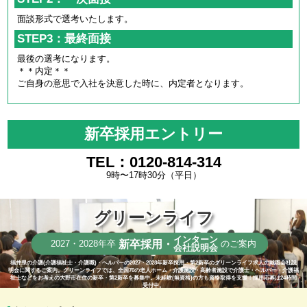
面談形式で選考いたします。
STEP3：最終面接
最後の選考になります。
＊＊内定＊＊
ご自身の意思で入社を決意した時に、内定者となります。
新卒採用エントリー
TEL：0120-814-314
9時〜17時30分（平日）
グリーンライフ
インターン
新卒採用・
2027・2028年卒
のご案内
会社説明会
福井県の介護(介護福祉士・介護職)・ヘルパーの2027・2028年新卒採用・第2新卒のグリーンライフ求人の就職会社説
明会に関するご案内。グリーンライフでは、全国70の老人ホーム・介護施設・高齢者施設で介護士・ヘルパー・介護福
祉士などをお考えの大野市在住の新卒・第2新卒を募集中。未経験(無資格)の方も資格取得を支援！採用応募は24時間
受付中。