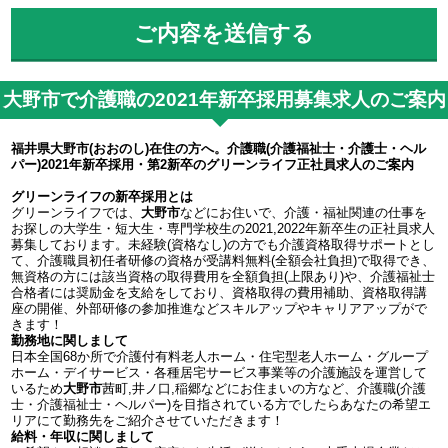
大野市で介護職の2021年新卒採用募集求人のご案内
福井県大野市(おおのし)在住の方へ。介護職(介護福祉士・介護士・ヘル
パー)2021年新卒採用・第2新卒のグリーンライフ正社員求人のご案内
グリーンライフの新卒採用とは
グリーンライフでは、
大野市
などにお住いで、介護・福祉関連の仕事を
お探しの大学生・短大生・専門学校生の2021,2022年新卒生の正社員求人
募集しております。未経験(資格なし)の方でも介護資格取得サポートとし
て、介護職員初任者研修の資格が受講料無料(全額会社負担)で取得でき、
無資格の方には該当資格の取得費用を全額負担(上限あり)や、介護福祉士
合格者には奨励金を支給をしており、資格取得の費用補助、資格取得講
座の開催、外部研修の参加推進などスキルアップやキャリアアップがで
きます！
勤務地に関しまして
日本全国68か所で介護付有料老人ホーム・住宅型老人ホーム・グループ
ホーム・デイサービス・各種居宅サービス事業等の介護施設を運営して
いるため
大野市
茜町,井ノ口,稲郷などにお住まいの方など、介護職(介護
士・介護福祉士・ヘルパー)を目指されている方でしたらあなたの希望エ
リアにて勤務先をご紹介させていただきます！
給料・年収に関しまして