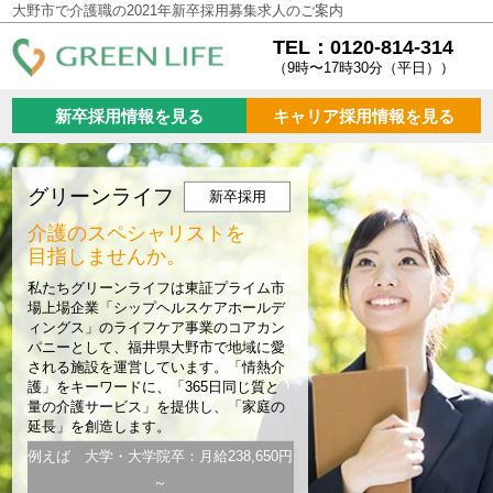
大野市で介護職の2021年新卒採用募集求人のご案内
TEL：0120-814-314
（9時〜17時30分（平日））
新卒採用情報を見る
キャリア採用情報を見る
グリーンライフ
新卒採用
介護のスペシャリストを
目指しませんか。
私たちグリーンライフは東証プライム市
場上場企業「シップヘルスケアホールデ
ィングス」のライフケア事業のコアカン
パニーとして、福井県大野市で地域に愛
される施設を運営しています。「情熱介
護」をキーワードに、「365日同じ質と
量の介護サービス」を提供し、「家庭の
延長」を創造します。
例えば 大学・大学院卒：月給238,650円
～