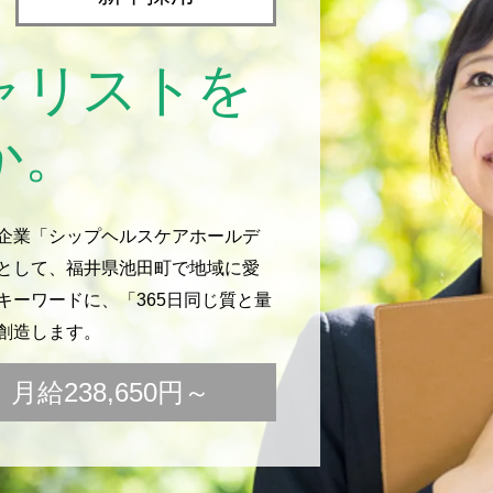
ャリストを
か。
企業「シップヘルスケアホールデ
として、福井県池田町で地域に愛
ーワードに、「365日同じ質と量
創造します。
給238,650円～