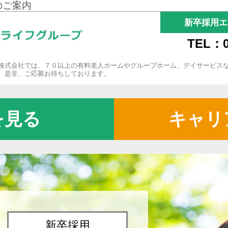
のご案内
新卒採用エ
TEL：0
株式会社では、７０以上の有料老人ホームやグループホーム、デイサービス
。是非、ご応募お待ちしております。
を見る
キャリ
新卒採用