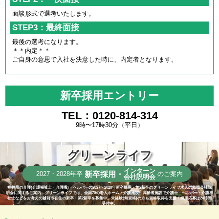
面談形式で選考いたします。
STEP3：最終面接
最後の選考になります。
＊＊内定＊＊
ご自身の意思で入社を決意した時に、内定者となります。
新卒採用エントリー
TEL：0120-814-314
9時〜17時30分（平日）
グリーンライフ
インターン
新卒採用・
2027・2028年卒
のご案内
会社説明会
福井県の介護(介護福祉士・介護職)・ヘルパーの2027・2028年新卒採用・第2新卒のグリーンライフ求人の就職会社説
明会に関するご案内。グリーンライフでは、全国70の老人ホーム・介護施設・高齢者施設で介護士・ヘルパー・介護福
祉士などをお考えの越前市在住の新卒・第2新卒を募集中。未経験(無資格)の方も資格取得を支援！採用応募は24時間
受付中。