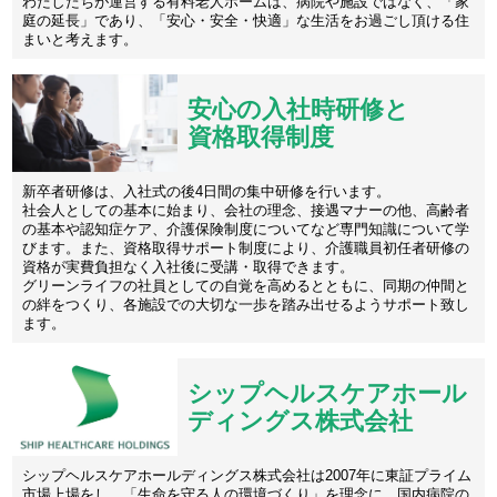
わたしたちが運営する有料老人ホームは、病院や施設ではなく、「家
庭の延長」であり、「安心・安全・快適」な生活をお過ごし頂ける住
まいと考えます。
安心の入社時研修と
資格取得制度
新卒者研修は、入社式の後4日間の集中研修を行います。
社会人としての基本に始まり、会社の理念、接遇マナーの他、高齢者
の基本や認知症ケア、介護保険制度についてなど専門知識について学
びます。また、資格取得サポート制度により、介護職員初任者研修の
資格が実費負担なく入社後に受講・取得できます。
グリーンライフの社員としての自覚を高めるとともに、同期の仲間と
の絆をつくり、各施設での大切な一歩を踏み出せるようサポート致し
ます。
シップヘルスケアホール
ディングス株式会社
シップヘルスケアホールディングス株式会社は2007年に東証プライム
市場上場をし、「生命を守る人の環境づくり」を理念に、国内病院の