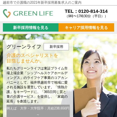
越前市で介護職の2021年新卒採用募集求人のご案内
TEL：0120-814-314
（9時〜17時30分（平日））
新卒採用情報を見る
キャリア採用情報を見る
グリーンライフ
新卒採用
介護のスペシャリストを
目指しませんか。
私たちグリーンライフは東証プライム市
場上場企業「シップヘルスケアホールデ
ィングス」のライフケア事業のコアカン
パニーとして、福井県越前市で地域に愛
される施設を運営しています。「情熱介
護」をキーワードに、「365日同じ質と
量の介護サービス」を提供し、「家庭の
延長」を創造します。
例えば 大学・大学院卒：月給238,650円
～