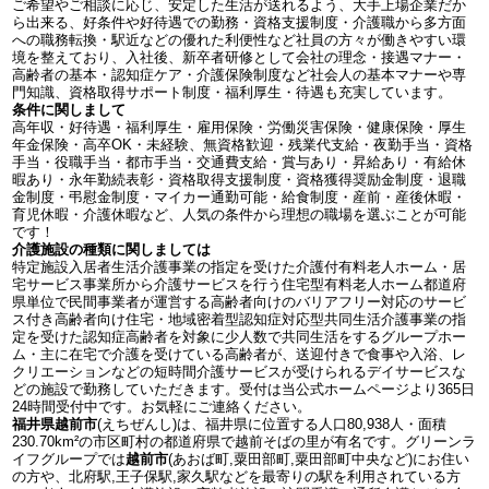
ご希望やご相談に応じ、安定した生活が送れるよう、大手上場企業だか
ら出来る、好条件や好待遇での勤務・資格支援制度・介護職から多方面
への職務転換・駅近などの優れた利便性など社員の方々が働きやすい環
境を整えており、入社後、新卒者研修として会社の理念・接遇マナー・
高齢者の基本・認知症ケア・介護保険制度など社会人の基本マナーや専
門知識、資格取得サポート制度・福利厚生・待遇も充実しています。
条件に関しまして
高年収・好待遇・福利厚生・雇用保険・労働災害保険・健康保険・厚生
年金保険・高卒OK・未経験、無資格歓迎・残業代支給・夜勤手当・資格
手当・役職手当・都市手当・交通費支給・賞与あり・昇給あり・有給休
暇あり・永年勤続表彰・資格取得支援制度・資格獲得奨励金制度・退職
金制度・弔慰金制度・マイカー通勤可能・給食制度・産前・産後休暇・
育児休暇・介護休暇など、人気の条件から理想の職場を選ぶことが可能
です！
介護施設の種類に関しましては
特定施設入居者生活介護事業の指定を受けた介護付有料老人ホーム・居
宅サービス事業所から介護サービスを行う住宅型有料老人ホーム都道府
県単位で民間事業者が運営する高齢者向けのバリアフリー対応のサービ
ス付き高齢者向け住宅・地域密着型認知症対応型共同生活介護事業の指
定を受けた認知症高齢者を対象に少人数で共同生活をするグループホー
ム・主に在宅で介護を受けている高齢者が、送迎付きで食事や入浴、レ
クリエーションなどの短時間介護サービスが受けられるデイサービスな
どの施設で勤務していただきます。受付は当公式ホームページより365日
24時間受付中です。お気軽にご連絡ください。
福井県越前市
(えちぜんし)は、福井県に位置する人口80,938人・面積
230.70km²の市区町村の都道府県で越前そばの里が有名です。グリーンラ
イフグループでは
越前市
(あおば町,粟田部町,粟田部町中央など)にお住い
の方や、北府駅,王子保駅,家久駅などを最寄りの駅を利用されている方