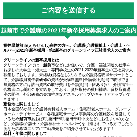
越前市で介護職の2021年新卒採用募集求人のご案内
福井県越前市(えちぜんし)在住の方へ。介護職(介護福祉士・介護士・ヘ
ルパー)2021年新卒採用・第2新卒のグリーンライフ正社員求人のご案内
グリーンライフの新卒採用とは
グリーンライフでは、
越前市
などにお住いで、介護・福祉関連の仕事を
お探しの大学生・短大生・専門学校生の2021,2022年新卒生の正社員求人
募集しております。未経験(資格なし)の方でも介護資格取得サポートとし
て、介護職員初任者研修の資格が受講料無料(全額会社負担)で取得でき、
無資格の方には該当資格の取得費用を全額負担(上限あり)や、介護福祉士
合格者には奨励金を支給をしており、資格取得の費用補助、資格取得講
座の開催、外部研修の参加推進などスキルアップやキャリアアップがで
きます！
勤務地に関しまして
日本全国68か所で介護付有料老人ホーム・住宅型老人ホーム・グループ
ホーム・デイサービス・各種居宅サービス事業等の介護施設を運営して
いるため
越前市
あおば町,粟田部町,粟田部町中央などにお住まいの方な
ど、介護職(介護士・介護福祉士・ヘルパー)を目指されている方でしたら
あなたの希望エリアにて勤務先をご紹介させていただきます！
給料・年収に関しまして