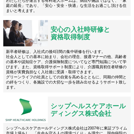
わたしたちが運営する有料老人ホームは、病院や施設ではなく、「家
庭の延長」であり、「安心・安全・快適」な生活をお過ごし頂ける住
まいと考えます。
安心の入社時研修と
資格取得制度
新卒者研修は、入社式の後4日間の集中研修を行います。
社会人としての基本に始まり、会社の理念、接遇マナーの他、高齢者
の基本や認知症ケア、介護保険制度についてなど専門知識について学
びます。また、資格取得サポート制度により、介護職員初任者研修の
資格が実費負担なく入社後に受講・取得できます。
グリーンライフの社員としての自覚を高めるとともに、同期の仲間と
の絆をつくり、各施設での大切な一歩を踏み出せるようサポート致し
ます。
シップヘルスケアホール
ディングス株式会社
シップヘルスケアホールディングス株式会社は2007年に東証プライム
市場上場をし、「生命を守る人の環境づくり」を理念に、国内病院の