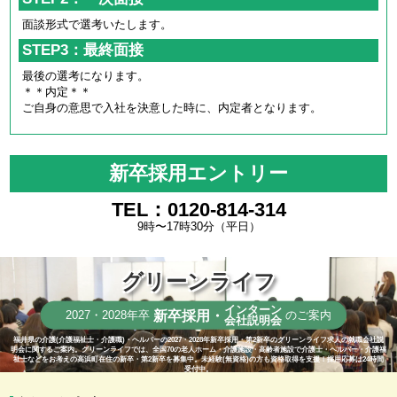
面談形式で選考いたします。
STEP3：最終面接
最後の選考になります。
＊＊内定＊＊
ご自身の意思で入社を決意した時に、内定者となります。
新卒採用エントリー
TEL：0120-814-314
9時〜17時30分（平日）
グリーンライフ
インターン
新卒採用・
2027・2028年卒
のご案内
会社説明会
福井県の介護(介護福祉士・介護職)・ヘルパーの2027・2028年新卒採用・第2新卒のグリーンライフ求人の就職会社説
明会に関するご案内。グリーンライフでは、全国70の老人ホーム・介護施設・高齢者施設で介護士・ヘルパー・介護福
祉士などをお考えの高浜町在住の新卒・第2新卒を募集中。未経験(無資格)の方も資格取得を支援！採用応募は24時間
受付中。