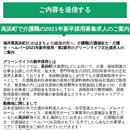
高浜町で介護職の2021年新卒採用募集求人のご案内
福井県高浜町(たかはまちょう)在住の方へ。介護職(介護福祉士・介護
士・ヘルパー)2021年新卒採用・第2新卒のグリーンライフ正社員求人の
ご案内
グリーンライフの新卒採用とは
グリーンライフでは、
高浜町
(大飯郡)などにお住いで、介護・福祉関連の
仕事をお探しの大学生・短大生・専門学校生の2021,2022年新卒生の正社
員求人募集しております。未経験(資格なし)の方でも介護資格取得サポー
トとして、介護職員初任者研修の資格が受講料無料(全額会社負担)で取得
でき、無資格の方には該当資格の取得費用を全額負担(上限あり)や、介護
福祉士合格者には奨励金を支給をしており、資格取得の費用補助、資格
取得講座の開催、外部研修の参加推進などスキルアップやキャリアアッ
プができます！
勤務地に関しまして
日本全国68か所で介護付有料老人ホーム・住宅型老人ホーム・グループ
ホーム・デイサービス・各種居宅サービス事業等の介護施設を運営して
いるため
高浜町
旭ケ丘,安土,薗部などにお住まいの方など、介護職(介護
士・介護福祉士・ヘルパー)を目指されている方でしたらあなたの希望エ
リアにて勤務先をご紹介させていただきます！