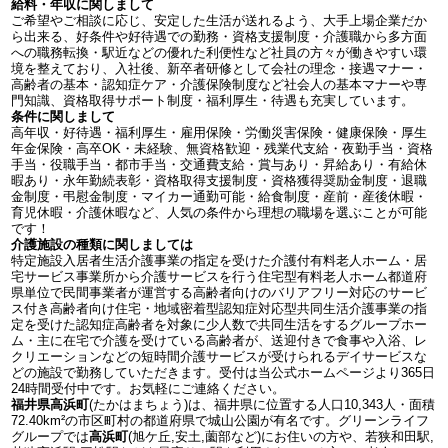
給料・年収に関しまして
ご希望やご相談に応じ、安定した生活が送れるよう、大手上場企業だか
ら出来る、好条件や好待遇での勤務・資格支援制度・介護職から多方面
への職務転換・駅近などの優れた利便性など社員の方々が働きやすい環
境を整えており、入社後、新卒者研修として会社の理念・接遇マナー・
高齢者の基本・認知症ケア・介護保険制度など社会人の基本マナーや専
門知識、資格取得サポート制度・福利厚生・待遇も充実しています。
条件に関しまして
高年収・好待遇・福利厚生・雇用保険・労働災害保険・健康保険・厚生
年金保険・高卒OK・未経験、無資格歓迎・残業代支給・夜勤手当・資格
手当・役職手当・都市手当・交通費支給・賞与あり・昇給あり・有給休
暇あり・永年勤続表彰・資格取得支援制度・資格獲得奨励金制度・退職
金制度・弔慰金制度・マイカー通勤可能・給食制度・産前・産後休暇・
育児休暇・介護休暇など、人気の条件から理想の職場を選ぶことが可能
です！
介護施設の種類に関しましては
特定施設入居者生活介護事業の指定を受けた介護付有料老人ホーム・居
宅サービス事業所から介護サービスを行う住宅型有料老人ホーム都道府
県単位で民間事業者が運営する高齢者向けのバリアフリー対応のサービ
ス付き高齢者向け住宅・地域密着型認知症対応型共同生活介護事業の指
定を受けた認知症高齢者を対象に少人数で共同生活をするグループホー
ム・主に在宅で介護を受けている高齢者が、送迎付きで食事や入浴、レ
クリエーションなどの短時間介護サービスが受けられるデイサービスな
どの施設で勤務していただきます。受付は当公式ホームページより365日
24時間受付中です。お気軽にご連絡ください。
福井県高浜町
(たかはまちょう)は、福井県に位置する人口10,343人・面積
72.40km²の市区町村の都道府県で城山公園が有名です。グリーンライフ
グループでは
高浜町
(旭ケ丘,安土,薗部など)にお住いの方や、若狭和田駅,