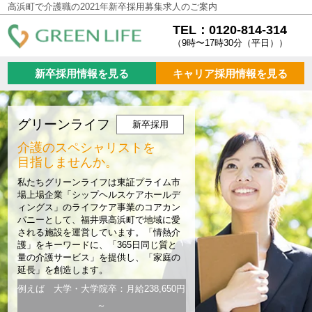
高浜町で介護職の2021年新卒採用募集求人のご案内
TEL：0120-814-314
（9時〜17時30分（平日））
新卒採用情報を見る
キャリア採用情報を見る
グリーンライフ
新卒採用
介護のスペシャリストを
目指しませんか。
私たちグリーンライフは東証プライム市
場上場企業「シップヘルスケアホールデ
ィングス」のライフケア事業のコアカン
パニーとして、福井県高浜町で地域に愛
される施設を運営しています。「情熱介
護」をキーワードに、「365日同じ質と
量の介護サービス」を提供し、「家庭の
延長」を創造します。
例えば 大学・大学院卒：月給238,650円
～