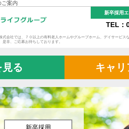
のご案内
新卒採用エ
TEL：0
株式会社では、７０以上の有料老人ホームやグループホーム、デイサービス
。是非、ご応募お待ちしております。
を見る
キャリ
新卒採用