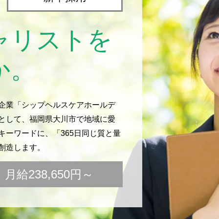
ャリストを
か。
企業「シップヘルスケアホールデ
として、福岡県大川市で地域に愛
ーワードに、「365日同じ質と量
創造します。
給238,650円～