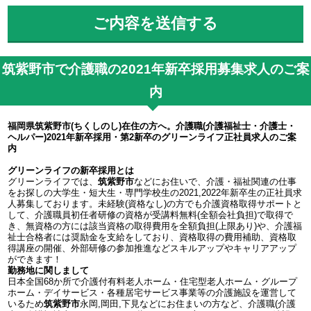
筑紫野市で介護職の2021年新卒採用募集求人のご案
内
福岡県筑紫野市(ちくしのし)在住の方へ。介護職(介護福祉士・介護士・
ヘルパー)2021年新卒採用・第2新卒のグリーンライフ正社員求人のご案
内
グリーンライフの新卒採用とは
グリーンライフでは、
筑紫野市
などにお住いで、介護・福祉関連の仕事
をお探しの大学生・短大生・専門学校生の2021,2022年新卒生の正社員求
人募集しております。未経験(資格なし)の方でも介護資格取得サポートと
して、介護職員初任者研修の資格が受講料無料(全額会社負担)で取得で
き、無資格の方には該当資格の取得費用を全額負担(上限あり)や、介護福
祉士合格者には奨励金を支給をしており、資格取得の費用補助、資格取
得講座の開催、外部研修の参加推進などスキルアップやキャリアアップ
ができます！
勤務地に関しまして
日本全国68か所で介護付有料老人ホーム・住宅型老人ホーム・グループ
ホーム・デイサービス・各種居宅サービス事業等の介護施設を運営して
いるため
筑紫野市
永岡,岡田,下見などにお住まいの方など、介護職(介護