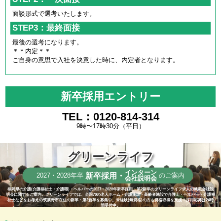
面談形式で選考いたします。
STEP3：最終面接
最後の選考になります。
＊＊内定＊＊
ご自身の意思で入社を決意した時に、内定者となります。
新卒採用エントリー
TEL：0120-814-314
9時〜17時30分（平日）
グリーンライフ
インターン
新卒採用・
2027・2028年卒
のご案内
会社説明会
福岡県の介護(介護福祉士・介護職)・ヘルパーの2027・2028年新卒採用・第2新卒のグリーンライフ求人の就職会社説
明会に関するご案内。グリーンライフでは、全国70の老人ホーム・介護施設・高齢者施設で介護士・ヘルパー・介護福
祉士などをお考えの筑紫野市在住の新卒・第2新卒を募集中。未経験(無資格)の方も資格取得を支援！採用応募は24時
間受付中。