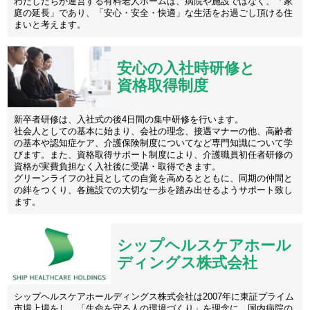
わたしたちが運営する有料老人ホームは、病院や施設ではなく、「家
庭の延長」であり、「安心・安全・快適」な生活をお過ごし頂ける住
まいと考えます。
安心の入社時研修と
資格取得制度
新卒者研修は、入社式の後4日間の集中研修を行います。
社会人としての基本に始まり、会社の理念、接遇マナーの他、高齢者
の基本や認知症ケア、介護保険制度についてなど専門知識について学
びます。また、資格取得サポート制度により、介護職員初任者研修の
資格が実費負担なく入社後に受講・取得できます。
グリーンライフの社員としての自覚を高めるとともに、同期の仲間と
の絆をつくり、各施設での大切な一歩を踏み出せるようサポート致し
ます。
シップヘルスケアホール
ディングス株式会社
シップヘルスケアホールディングス株式会社は2007年に東証プライム
市場上場をし、「生命を守る人の環境づくり」を理念に、国内病院の