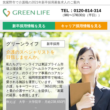
筑紫野市で介護職の2021年新卒採用募集求人のご案内
TEL：0120-814-314
（9時〜17時30分（平日））
新卒採用情報を見る
キャリア採用情報を見る
グリーンライフ
新卒採用
介護のスペシャリストを
目指しませんか。
私たちグリーンライフは東証プライム市
場上場企業「シップヘルスケアホールデ
ィングス」のライフケア事業のコアカン
パニーとして、福岡県筑紫野市で地域に
愛される施設を運営しています。「情熱
介護」をキーワードに、「365日同じ質
と量の介護サービス」を提供し、「家庭
の延長」を創造します。
例えば 大学・大学院卒：月給238,650円
～