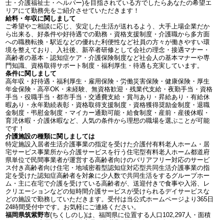
士・介護福祉士・ヘルパー)を目指されている方でしたらあなたの希望エ
リアにて勤務先をご紹介させていただきます！
給料・年収に関しまして
ご希望やご相談に応じ、安定した生活が送れるよう、大手上場企業だか
ら出来る、好条件や好待遇での勤務・資格支援制度・介護職から多方面
への職務転換・駅近などの優れた利便性など社員の方々が働きやすい環
境を整えており、入社後、新卒者研修として会社の理念・接遇マナー・
高齢者の基本・認知症ケア・介護保険制度など社会人の基本マナーや専
門知識、資格取得サポート制度・福利厚生・待遇も充実しています。
条件に関しまして
高年収・好待遇・福利厚生・雇用保険・労働災害保険・健康保険・厚生
年金保険・高卒OK・未経験、無資格歓迎・残業代支給・夜勤手当・資格
手当・役職手当・都市手当・交通費支給・賞与あり・昇給あり・有給休
暇あり・永年勤続表彰・資格取得支援制度・資格獲得奨励金制度・退職
金制度・弔慰金制度・マイカー通勤可能・給食制度・産前・産後休暇・
育児休暇・介護休暇など、人気の条件から理想の職場を選ぶことが可能
です！
介護施設の種類に関しましては
特定施設入居者生活介護事業の指定を受けた介護付有料老人ホーム・居
宅サービス事業所から介護サービスを行う住宅型有料老人ホーム都道府
県単位で民間事業者が運営する高齢者向けのバリアフリー対応のサービ
ス付き高齢者向け住宅・地域密着型認知症対応型共同生活介護事業の指
定を受けた認知症高齢者を対象に少人数で共同生活をするグループホー
ム・主に在宅で介護を受けている高齢者が、送迎付きで食事や入浴、レ
クリエーションなどの短時間介護サービスが受けられるデイサービスな
どの施設で勤務していただきます。受付は当公式ホームページより365日
24時間受付中です。お気軽にご連絡ください。
福岡県筑紫野市
(ちくしのし)は、福岡県に位置する人口102,297人・面積