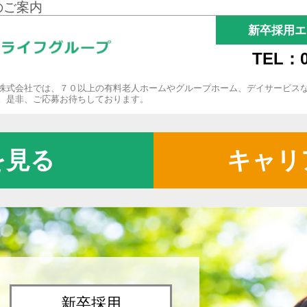
のご案内
新卒採用エ
TEL：0
株式会社では、７０以上の有料老人ホームやグループホーム、デイサービス
。是非、ご応募お待ちしております。
を見る
キャリ
新卒採用