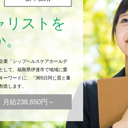
ャリストを
か。
企業「シップヘルスケアホールデ
として、福島県伊達市で地域に愛
ーワードに、「365日同じ質と量
創造します。
給238,650円～