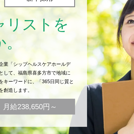
ャリストを
か。
企業「シップヘルスケアホールデ
として、福島県喜多方市で地域に
キーワードに、「365日同じ質と
を創造します。
給238,650円～