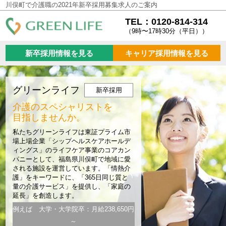
川俣町で介護職の2021年新卒採用募集求人のご案内
TEL：0120-814-314
（9時〜17時30分（平日））
新卒採用情報を見る
キャリア採用情報を見る
グリーンライフ
新卒採用
介護のスペシャリストを
目指しませんか。
私たちグリーンライフは東証プライム市
場上場企業「シップヘルスケアホールデ
ィングス」のライフケア事業のコアカン
パニーとして、福島県川俣町で地域に愛
される施設を運営しています。「情熱介
護」をキーワードに、「365日同じ質と
量の介護サービス」を提供し、「家庭の
延長」を創造します。
例えば 大学・大学院卒：月給238,650円
～