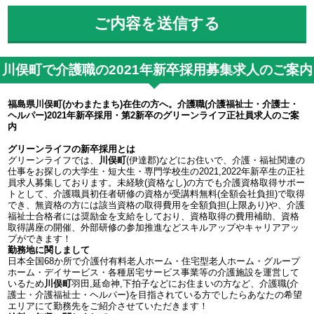
川俣町で介護職の2021年新卒採用募集求人のご案内
福島県川俣町(かわまたまち)在住の方へ。介護職(介護福祉士・介護士・
ヘルパー)2021年新卒採用・第2新卒のグリーンライフ正社員求人のご案
内
グリーンライフの新卒採用とは
グリーンライフでは、
川俣町
(伊達郡)などにお住いで、介護・福祉関連の
仕事をお探しの大学生・短大生・専門学校生の2021,2022年新卒生の正社
員求人募集しております。未経験(資格なし)の方でも介護資格取得サポー
トとして、介護職員初任者研修の資格が受講料無料(全額会社負担)で取得
でき、無資格の方には該当資格の取得費用を全額負担(上限あり)や、介護
福祉士合格者には奨励金を支給をしており、資格取得の費用補助、資格
取得講座の開催、外部研修の参加推進などスキルアップやキャリアアッ
プができます！
勤務地に関しまして
日本全国68か所で介護付有料老人ホーム・住宅型老人ホーム・グループ
ホーム・デイサービス・各種居宅サービス事業等の介護施設を運営して
いるため
川俣町
羽田,延命神,下拍子などにお住まいの方など、介護職(介
護士・介護福祉士・ヘルパー)を目指されている方でしたらあなたの希望
エリアにて勤務先をご紹介させていただきます！