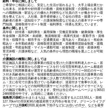
給料・年収に関しまして
ご希望やご相談に応じ、安定した生活が送れるよう、大手上場企業だか
ら出来る、好条件や好待遇での勤務・資格支援制度・介護職から多方面
への職務転換・駅近などの優れた利便性など社員の方々が働きやすい環
境を整えており、入社後、新卒者研修として会社の理念・接遇マナー・
高齢者の基本・認知症ケア・介護保険制度など社会人の基本マナーや専
門知識、資格取得サポート制度・福利厚生・待遇も充実しています。
条件に関しまして
高年収・好待遇・福利厚生・雇用保険・労働災害保険・健康保険・厚生
年金保険・高卒OK・未経験、無資格歓迎・残業代支給・夜勤手当・資格
手当・役職手当・都市手当・交通費支給・賞与あり・昇給あり・有給休
暇あり・永年勤続表彰・資格取得支援制度・資格獲得奨励金制度・退職
金制度・弔慰金制度・マイカー通勤可能・給食制度・産前・産後休暇・
育児休暇・介護休暇など、人気の条件から理想の職場を選ぶことが可能
です！
介護施設の種類に関しましては
特定施設入居者生活介護事業の指定を受けた介護付有料老人ホーム・居
宅サービス事業所から介護サービスを行う住宅型有料老人ホーム都道府
県単位で民間事業者が運営する高齢者向けのバリアフリー対応のサービ
ス付き高齢者向け住宅・地域密着型認知症対応型共同生活介護事業の指
定を受けた認知症高齢者を対象に少人数で共同生活をするグループホー
ム・主に在宅で介護を受けている高齢者が、送迎付きで食事や入浴、レ
クリエーションなどの短時間介護サービスが受けられるデイサービスな
どの施設で勤務していただきます。受付は当公式ホームページより365日
24時間受付中です。お気軽にご連絡ください。
福島県川俣町
(かわまたまち)は、福島県に位置する人口13,551人・面積
127.70km²の市区町村の都道府県で大円寺が有名です。グリーンライフグ
ループでは
川俣町
(羽田,延命神,下拍子など)にお住いの方や、などを最寄