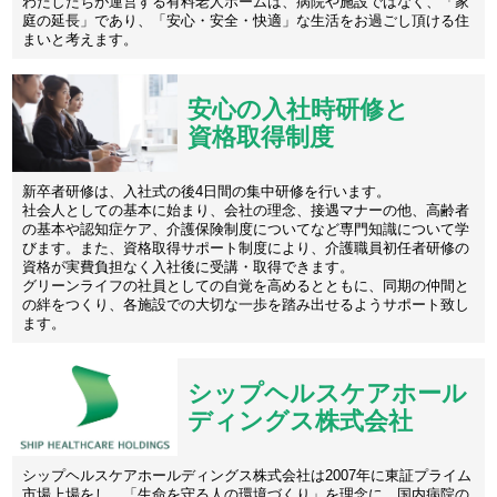
わたしたちが運営する有料老人ホームは、病院や施設ではなく、「家
庭の延長」であり、「安心・安全・快適」な生活をお過ごし頂ける住
まいと考えます。
安心の入社時研修と
資格取得制度
新卒者研修は、入社式の後4日間の集中研修を行います。
社会人としての基本に始まり、会社の理念、接遇マナーの他、高齢者
の基本や認知症ケア、介護保険制度についてなど専門知識について学
びます。また、資格取得サポート制度により、介護職員初任者研修の
資格が実費負担なく入社後に受講・取得できます。
グリーンライフの社員としての自覚を高めるとともに、同期の仲間と
の絆をつくり、各施設での大切な一歩を踏み出せるようサポート致し
ます。
シップヘルスケアホール
ディングス株式会社
シップヘルスケアホールディングス株式会社は2007年に東証プライム
市場上場をし、「生命を守る人の環境づくり」を理念に、国内病院の