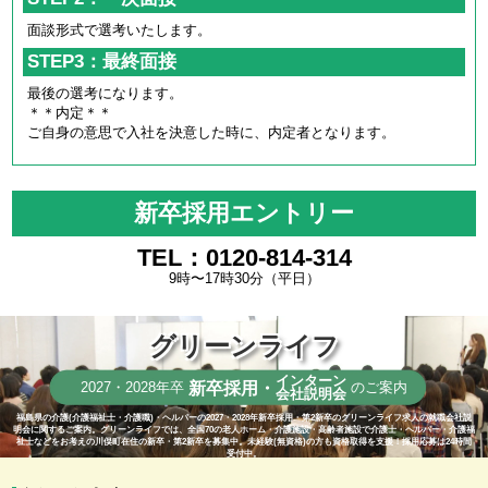
面談形式で選考いたします。
STEP3：最終面接
最後の選考になります。
＊＊内定＊＊
ご自身の意思で入社を決意した時に、内定者となります。
新卒採用エントリー
TEL：0120-814-314
9時〜17時30分（平日）
グリーンライフ
インターン
新卒採用・
2027・2028年卒
のご案内
会社説明会
福島県の介護(介護福祉士・介護職)・ヘルパーの2027・2028年新卒採用・第2新卒のグリーンライフ求人の就職会社説
明会に関するご案内。グリーンライフでは、全国70の老人ホーム・介護施設・高齢者施設で介護士・ヘルパー・介護福
祉士などをお考えの川俣町在住の新卒・第2新卒を募集中。未経験(無資格)の方も資格取得を支援！採用応募は24時間
受付中。