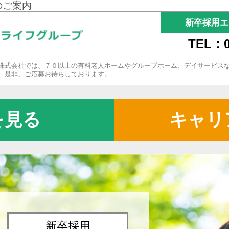
のご案内
新卒採用エ
TEL：0
株式会社では、７０以上の有料老人ホームやグループホーム、デイサービス
。是非、ご応募お待ちしております。
を見る
キャリ
新卒採用