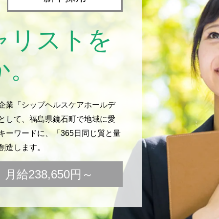
ャリストを
か。
企業「シップヘルスケアホールデ
として、福島県鏡石町で地域に愛
ーワードに、「365日同じ質と量
創造します。
給238,650円～