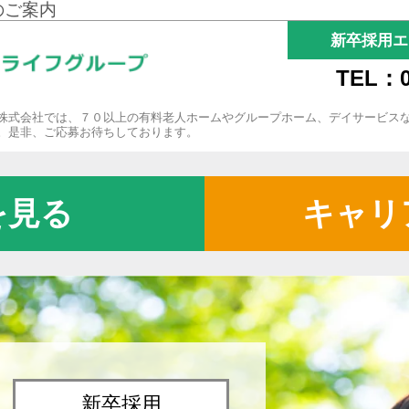
のご案内
新卒採用エ
TEL：0
株式会社では、７０以上の有料老人ホームやグループホーム、デイサービス
。是非、ご応募お待ちしております。
を見る
キャリ
新卒採用