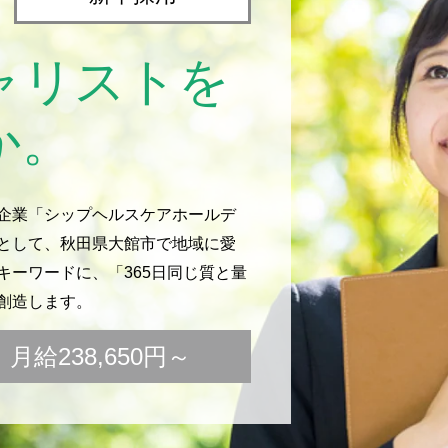
ャリストを
か。
企業「シップヘルスケアホールデ
として、秋田県大館市で地域に愛
ーワードに、「365日同じ質と量
創造します。
給238,650円～