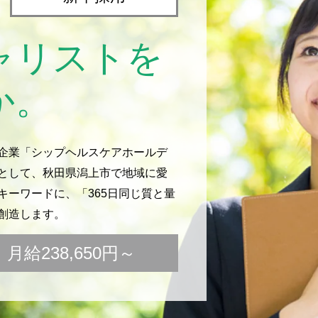
ャリストを
か。
企業「シップヘルスケアホールデ
として、秋田県潟上市で地域に愛
ーワードに、「365日同じ質と量
創造します。
給238,650円～