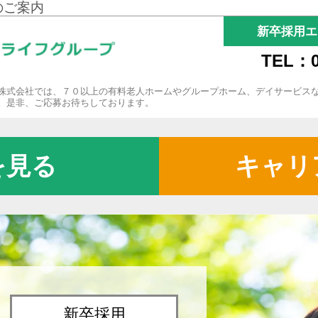
のご案内
新卒採用エ
TEL：0
株式会社では、７０以上の有料老人ホームやグループホーム、デイサービス
。是非、ご応募お待ちしております。
を見る
キャリ
新卒採用