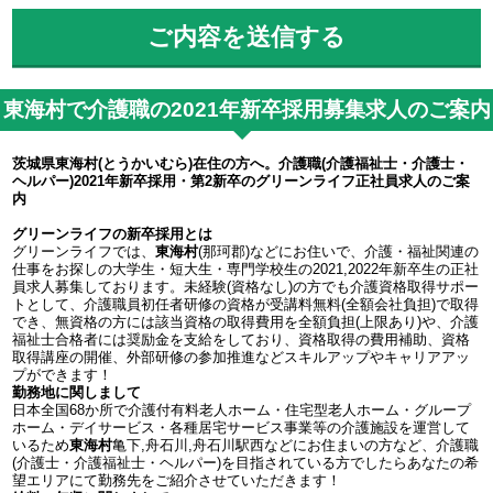
東海村で介護職の2021年新卒採用募集求人のご案内
茨城県東海村(とうかいむら)在住の方へ。介護職(介護福祉士・介護士・
ヘルパー)2021年新卒採用・第2新卒のグリーンライフ正社員求人のご案
内
グリーンライフの新卒採用とは
グリーンライフでは、
東海村
(那珂郡)などにお住いで、介護・福祉関連の
仕事をお探しの大学生・短大生・専門学校生の2021,2022年新卒生の正社
員求人募集しております。未経験(資格なし)の方でも介護資格取得サポー
トとして、介護職員初任者研修の資格が受講料無料(全額会社負担)で取得
でき、無資格の方には該当資格の取得費用を全額負担(上限あり)や、介護
福祉士合格者には奨励金を支給をしており、資格取得の費用補助、資格
取得講座の開催、外部研修の参加推進などスキルアップやキャリアアッ
プができます！
勤務地に関しまして
日本全国68か所で介護付有料老人ホーム・住宅型老人ホーム・グループ
ホーム・デイサービス・各種居宅サービス事業等の介護施設を運営して
いるため
東海村
亀下,舟石川,舟石川駅西などにお住まいの方など、介護職
(介護士・介護福祉士・ヘルパー)を目指されている方でしたらあなたの希
望エリアにて勤務先をご紹介させていただきます！