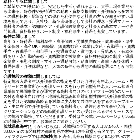
給料・年収に関しまして
ご希望やご相談に応じ、安定した生活が送れるよう、大手上場企業だか
ら出来る、好条件や好待遇での勤務・資格支援制度・介護職から多方面
への職務転換・駅近などの優れた利便性など社員の方々が働きやすい環
境を整えており、入社後、新卒者研修として会社の理念・接遇マナー・
高齢者の基本・認知症ケア・介護保険制度など社会人の基本マナーや専
門知識、資格取得サポート制度・福利厚生・待遇も充実しています。
条件に関しまして
高年収・好待遇・福利厚生・雇用保険・労働災害保険・健康保険・厚生
年金保険・高卒OK・未経験、無資格歓迎・残業代支給・夜勤手当・資格
手当・役職手当・都市手当・交通費支給・賞与あり・昇給あり・有給休
暇あり・永年勤続表彰・資格取得支援制度・資格獲得奨励金制度・退職
金制度・弔慰金制度・マイカー通勤可能・給食制度・産前・産後休暇・
育児休暇・介護休暇など、人気の条件から理想の職場を選ぶことが可能
です！
介護施設の種類に関しましては
特定施設入居者生活介護事業の指定を受けた介護付有料老人ホーム・居
宅サービス事業所から介護サービスを行う住宅型有料老人ホーム都道府
県単位で民間事業者が運営する高齢者向けのバリアフリー対応のサービ
ス付き高齢者向け住宅・地域密着型認知症対応型共同生活介護事業の指
定を受けた認知症高齢者を対象に少人数で共同生活をするグループホー
ム・主に在宅で介護を受けている高齢者が、送迎付きで食事や入浴、レ
クリエーションなどの短時間介護サービスが受けられるデイサービスな
どの施設で勤務していただきます。受付は当公式ホームページより365日
24時間受付中です。お気軽にご連絡ください。
茨城県東海村
(とうかいむら)は、茨城県に位置する人口37,546人・面積
38.00km²の市区町村の都道府県で村松山虚空蔵堂が有名です。グリーン
ライフグループでは
東海村
(亀下,舟石川,舟石川駅西など)にお住いの方