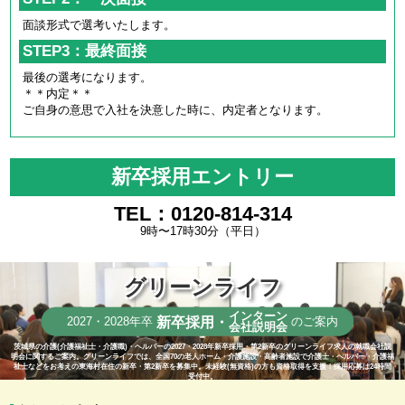
面談形式で選考いたします。
STEP3：最終面接
最後の選考になります。
＊＊内定＊＊
ご自身の意思で入社を決意した時に、内定者となります。
新卒採用エントリー
TEL：0120-814-314
9時〜17時30分（平日）
グリーンライフ
インターン
新卒採用・
2027・2028年卒
のご案内
会社説明会
茨城県の介護(介護福祉士・介護職)・ヘルパーの2027・2028年新卒採用・第2新卒のグリーンライフ求人の就職会社説
明会に関するご案内。グリーンライフでは、全国70の老人ホーム・介護施設・高齢者施設で介護士・ヘルパー・介護福
祉士などをお考えの東海村在住の新卒・第2新卒を募集中。未経験(無資格)の方も資格取得を支援！採用応募は24時間
受付中。