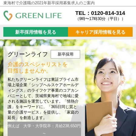
東海村で介護職の2021年新卒採用募集求人のご案内
TEL：0120-814-314
（9時〜17時30分（平日））
新卒採用情報を見る
キャリア採用情報を見る
グリーンライフ
新卒採用
介護のスペシャリストを
目指しませんか。
私たちグリーンライフは東証プライム市
場上場企業「シップヘルスケアホールデ
ィングス」のライフケア事業のコアカン
パニーとして、茨城県東海村で地域に愛
される施設を運営しています。「情熱介
護」をキーワードに、「365日同じ質と
量の介護サービス」を提供し、「家庭の
延長」を創造します。
例えば 大学・大学院卒：月給238,650円
～