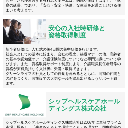
わたしたちが運営する有料老人ホームは、病院や施設ではなく、「家
庭の延長」であり、「安心・安全・快適」な生活をお過ごし頂ける住
まいと考えます。
安心の入社時研修と
資格取得制度
新卒者研修は、入社式の後4日間の集中研修を行います。
社会人としての基本に始まり、会社の理念、接遇マナーの他、高齢者
の基本や認知症ケア、介護保険制度についてなど専門知識について学
びます。また、資格取得サポート制度により、介護職員初任者研修の
資格が実費負担なく入社後に受講・取得できます。
グリーンライフの社員としての自覚を高めるとともに、同期の仲間と
の絆をつくり、各施設での大切な一歩を踏み出せるようサポート致し
ます。
シップヘルスケアホール
ディングス株式会社
シップヘルスケアホールディングス株式会社は2007年に東証プライム
市場上場をし、「生命を守る人の環境づくり」を理念に、国内病院の