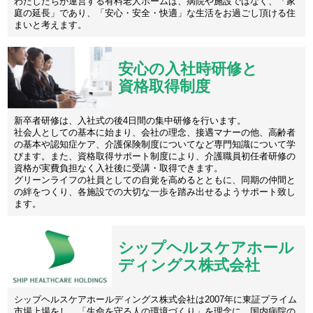
わたしたちが運営する有料老人ホームは、病院や施設ではなく、「家
庭の延長」であり、「安心・安全・快適」な生活をお過ごし頂ける住
まいと考えます。
安心の入社時研修と
資格取得制度
新卒者研修は、入社式の後4日間の集中研修を行います。
社会人としての基本に始まり、会社の理念、接遇マナーの他、高齢者
の基本や認知症ケア、介護保険制度についてなど専門知識について学
びます。また、資格取得サポート制度により、介護職員初任者研修の
資格が実費負担なく入社後に受講・取得できます。
グリーンライフの社員としての自覚を高めるとともに、同期の仲間と
の絆をつくり、各施設での大切な一歩を踏み出せるようサポート致し
ます。
シップヘルスケアホール
ディングス株式会社
シップヘルスケアホールディングス株式会社は2007年に東証プライム
市場上場をし、「生命を守る人の環境づくり」を理念に、国内病院の