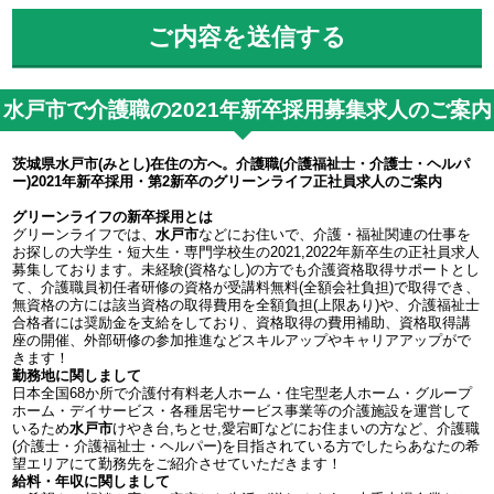
水戸市で介護職の2021年新卒採用募集求人のご案内
茨城県水戸市(みとし)在住の方へ。介護職(介護福祉士・介護士・ヘルパ
ー)2021年新卒採用・第2新卒のグリーンライフ正社員求人のご案内
グリーンライフの新卒採用とは
グリーンライフでは、
水戸市
などにお住いで、介護・福祉関連の仕事を
お探しの大学生・短大生・専門学校生の2021,2022年新卒生の正社員求人
募集しております。未経験(資格なし)の方でも介護資格取得サポートとし
て、介護職員初任者研修の資格が受講料無料(全額会社負担)で取得でき、
無資格の方には該当資格の取得費用を全額負担(上限あり)や、介護福祉士
合格者には奨励金を支給をしており、資格取得の費用補助、資格取得講
座の開催、外部研修の参加推進などスキルアップやキャリアアップがで
きます！
勤務地に関しまして
日本全国68か所で介護付有料老人ホーム・住宅型老人ホーム・グループ
ホーム・デイサービス・各種居宅サービス事業等の介護施設を運営して
いるため
水戸市
けやき台,ちとせ,愛宕町などにお住まいの方など、介護職
(介護士・介護福祉士・ヘルパー)を目指されている方でしたらあなたの希
望エリアにて勤務先をご紹介させていただきます！
給料・年収に関しまして