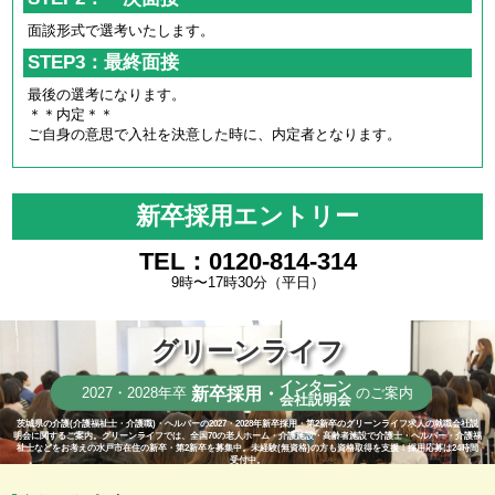
面談形式で選考いたします。
STEP3：最終面接
最後の選考になります。
＊＊内定＊＊
ご自身の意思で入社を決意した時に、内定者となります。
新卒採用エントリー
TEL：0120-814-314
9時〜17時30分（平日）
グリーンライフ
インターン
新卒採用・
2027・2028年卒
のご案内
会社説明会
茨城県の介護(介護福祉士・介護職)・ヘルパーの2027・2028年新卒採用・第2新卒のグリーンライフ求人の就職会社説
明会に関するご案内。グリーンライフでは、全国70の老人ホーム・介護施設・高齢者施設で介護士・ヘルパー・介護福
祉士などをお考えの水戸市在住の新卒・第2新卒を募集中。未経験(無資格)の方も資格取得を支援！採用応募は24時間
受付中。