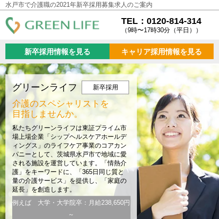
水戸市で介護職の2021年新卒採用募集求人のご案内
TEL：0120-814-314
（9時〜17時30分（平日））
新卒採用情報を見る
キャリア採用情報を見る
グリーンライフ
新卒採用
介護のスペシャリストを
目指しませんか。
私たちグリーンライフは東証プライム市
場上場企業「シップヘルスケアホールデ
ィングス」のライフケア事業のコアカン
パニーとして、茨城県水戸市で地域に愛
される施設を運営しています。「情熱介
護」をキーワードに、「365日同じ質と
量の介護サービス」を提供し、「家庭の
延長」を創造します。
例えば 大学・大学院卒：月給238,650円
～