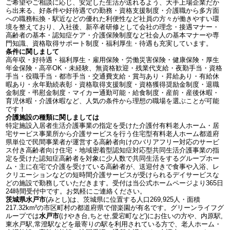
ご希望やご相談に応じ、安定した生活が送れるよう、大手上場企業だか
ら出来る、好条件や好待遇での勤務・資格支援制度・介護職から多方面
への職務転換・駅近などの優れた利便性など社員の方々が働きやすい環
境を整えており、入社後、新卒者研修として会社の理念・接遇マナー・
高齢者の基本・認知症ケア・介護保険制度など社会人の基本マナーや専
門知識、資格取得サポート制度・福利厚生・待遇も充実しています。
条件に関しまして
高年収・好待遇・福利厚生・雇用保険・労働災害保険・健康保険・厚生
年金保険・高卒OK・未経験、無資格歓迎・残業代支給・夜勤手当・資格
手当・役職手当・都市手当・交通費支給・賞与あり・昇給あり・有給休
暇あり・永年勤続表彰・資格取得支援制度・資格獲得奨励金制度・退職
金制度・弔慰金制度・マイカー通勤可能・給食制度・産前・産後休暇・
育児休暇・介護休暇など、人気の条件から理想の職場を選ぶことが可能
です！
介護施設の種類に関しましては
特定施設入居者生活介護事業の指定を受けた介護付有料老人ホーム・居
宅サービス事業所から介護サービスを行う住宅型有料老人ホーム都道府
県単位で民間事業者が運営する高齢者向けのバリアフリー対応のサービ
ス付き高齢者向け住宅・地域密着型認知症対応型共同生活介護事業の指
定を受けた認知症高齢者を対象に少人数で共同生活をするグループホー
ム・主に在宅で介護を受けている高齢者が、送迎付きで食事や入浴、レ
クリエーションなどの短時間介護サービスが受けられるデイサービスな
どの施設で勤務していただきます。受付は当公式ホームページより365日
24時間受付中です。お気軽にご連絡ください。
茨城県水戸市
(みとし)は、茨城県に位置する人口269,925人・面積
217.32km²の市区町村の都道府県で偕楽園が有名です。グリーンライフグ
ループでは
水戸市
(けやき台,ちとせ,愛宕町など)にお住いの方や、内原駅,
東水戸駅,常澄駅などを最寄りの駅を利用されている方で、老人ホーム・