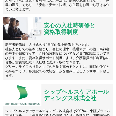
わたしたちが運営する有料老人ホームは、病院や施設ではなく、「家
庭の延長」であり、「安心・安全・快適」な生活をお過ごし頂ける住
まいと考えます。
安心の入社時研修と
資格取得制度
新卒者研修は、入社式の後4日間の集中研修を行います。
社会人としての基本に始まり、会社の理念、接遇マナーの他、高齢者
の基本や認知症ケア、介護保険制度についてなど専門知識について学
びます。また、資格取得サポート制度により、介護職員初任者研修の
資格が実費負担なく入社後に受講・取得できます。
グリーンライフの社員としての自覚を高めるとともに、同期の仲間と
の絆をつくり、各施設での大切な一歩を踏み出せるようサポート致し
ます。
シップヘルスケアホール
ディングス株式会社
シップヘルスケアホールディングス株式会社は2007年に東証プライム
市場上場をし、「生命を守る人の環境づくり」を理念に、国内病院の