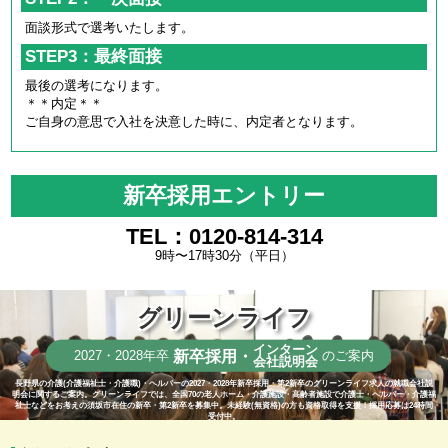
面談形式で選考いたします。
STEP3：最終面接
最後の選考になります。
＊＊内定＊＊
ご自身の意思で入社を決意した時に、内定者となります。
新卒採用エントリー
TEL：0120-814-314
9時〜17時30分（平日）
グリーンライフ
インターン
新卒採用・
2027・2028年卒
のご案内
会社説明会
長野県の介護(介護福祉士・介護職)・ヘルパーの2027・2028年新卒採用・第2新卒のグリーンライフ求人の就職会社説
明会に関するご案内。グリーンライフでは、全国70の老人ホーム・介護施設・高齢者施設で介護士・ヘルパー・介護福
祉士などをお考えの須坂市在住の新卒・第2新卒を募集中。未経験(無資格)の方も資格取得を支援！採用応募は24時間
受付中。