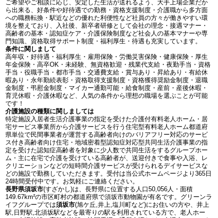
ご希望やご相談に応じ、安定した生活が送れるよう、大手上場企業だか
ら出来る、好条件や好待遇での勤務・資格支援制度・介護職から多方面
への職務転換・駅近などの優れた利便性など社員の方々が働きやすい環
境を整えており、入社後、新卒者研修として会社の理念・接遇マナー・
高齢者の基本・認知症ケア・介護保険制度など社会人の基本マナーや専
門知識、資格取得サポート制度・福利厚生・待遇も充実しています。
条件に関しまして
高年収・好待遇・福利厚生・雇用保険・労働災害保険・健康保険・厚生
年金保険・高卒OK・未経験、無資格歓迎・残業代支給・夜勤手当・資格
手当・役職手当・都市手当・交通費支給・賞与あり・昇給あり・有給休
暇あり・永年勤続表彰・資格取得支援制度・資格獲得奨励金制度・退職
金制度・弔慰金制度・マイカー通勤可能・給食制度・産前・産後休暇・
育児休暇・介護休暇など、人気の条件から理想の職場を選ぶことが可能
です！
介護施設の種類に関しましては
特定施設入居者生活介護事業の指定を受けた介護付有料老人ホーム・居
宅サービス事業所から介護サービスを行う住宅型有料老人ホーム都道府
県単位で民間事業者が運営する高齢者向けのバリアフリー対応のサービ
ス付き高齢者向け住宅・地域密着型認知症対応型共同生活介護事業の指
定を受けた認知症高齢者を対象に少人数で共同生活をするグループホー
ム・主に在宅で介護を受けている高齢者が、送迎付きで食事や入浴、レ
クリエーションなどの短時間介護サービスが受けられるデイサービスな
どの施設で勤務していただきます。受付は当公式ホームページより365日
24時間受付中です。お気軽にご連絡ください。
長野県須坂市
(すざかし)は、長野県に位置する人口50,056人・面積
149.67km²の市区町村の都道府県で須坂市動物園が有名です。グリーンラ
イフグループでは
須坂市
(旭ケ丘,井上,塩川町など)にお住いの方や、井上
駅,日野駅,北須坂駅などを最寄りの駅を利用されている方で、老人ホー