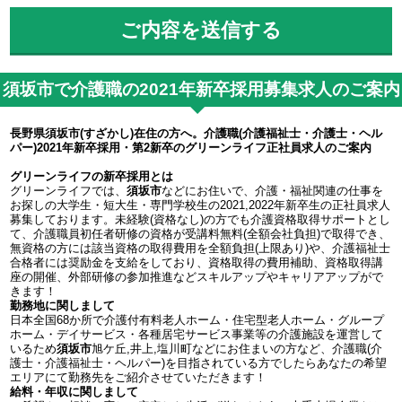
須坂市で介護職の2021年新卒採用募集求人のご案内
長野県須坂市(すざかし)在住の方へ。介護職(介護福祉士・介護士・ヘル
パー)2021年新卒採用・第2新卒のグリーンライフ正社員求人のご案内
グリーンライフの新卒採用とは
グリーンライフでは、
須坂市
などにお住いで、介護・福祉関連の仕事を
お探しの大学生・短大生・専門学校生の2021,2022年新卒生の正社員求人
募集しております。未経験(資格なし)の方でも介護資格取得サポートとし
て、介護職員初任者研修の資格が受講料無料(全額会社負担)で取得でき、
無資格の方には該当資格の取得費用を全額負担(上限あり)や、介護福祉士
合格者には奨励金を支給をしており、資格取得の費用補助、資格取得講
座の開催、外部研修の参加推進などスキルアップやキャリアアップがで
きます！
勤務地に関しまして
日本全国68か所で介護付有料老人ホーム・住宅型老人ホーム・グループ
ホーム・デイサービス・各種居宅サービス事業等の介護施設を運営して
いるため
須坂市
旭ケ丘,井上,塩川町などにお住まいの方など、介護職(介
護士・介護福祉士・ヘルパー)を目指されている方でしたらあなたの希望
エリアにて勤務先をご紹介させていただきます！
給料・年収に関しまして