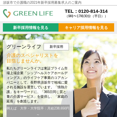
須坂市で介護職の2021年新卒採用募集求人のご案内
TEL：0120-814-314
（9時〜17時30分（平日））
新卒採用情報を見る
キャリア採用情報を見る
グリーンライフ
新卒採用
介護のスペシャリストを
目指しませんか。
私たちグリーンライフは東証プライム市
場上場企業「シップヘルスケアホールデ
ィングス」のライフケア事業のコアカン
パニーとして、長野県須坂市で地域に愛
される施設を運営しています。「情熱介
護」をキーワードに、「365日同じ質と
量の介護サービス」を提供し、「家庭の
延長」を創造します。
例えば 大学・大学院卒：月給238,650円
～