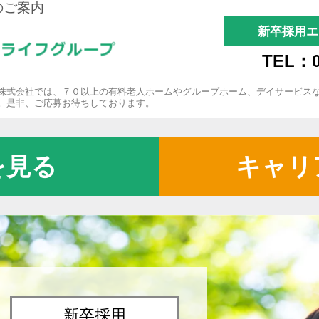
のご案内
新卒採用エ
TEL：0
株式会社では、７０以上の有料老人ホームやグループホーム、デイサービス
。是非、ご応募お待ちしております。
を見る
キャリ
新卒採用