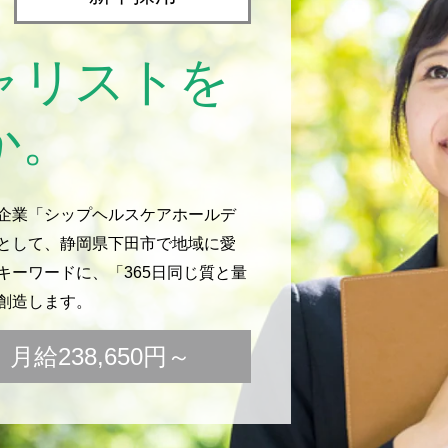
ャリストを
か。
企業「シップヘルスケアホールデ
として、静岡県下田市で地域に愛
ーワードに、「365日同じ質と量
創造します。
給238,650円～