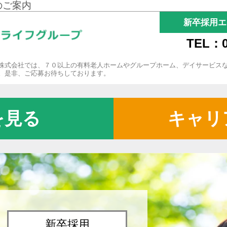
のご案内
新卒採用エ
TEL：0
株式会社では、７０以上の有料老人ホームやグループホーム、デイサービス
。是非、ご応募お待ちしております。
を見る
キャリ
新卒採用