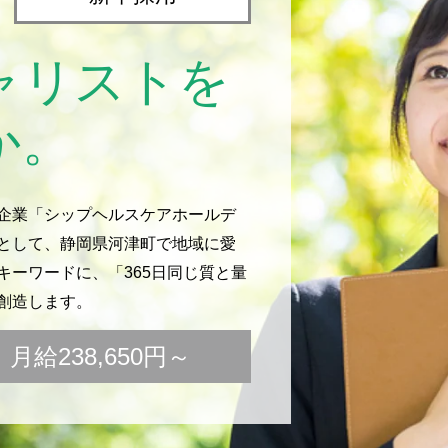
ャリストを
か。
企業「シップヘルスケアホールデ
として、静岡県河津町で地域に愛
ーワードに、「365日同じ質と量
創造します。
給238,650円～