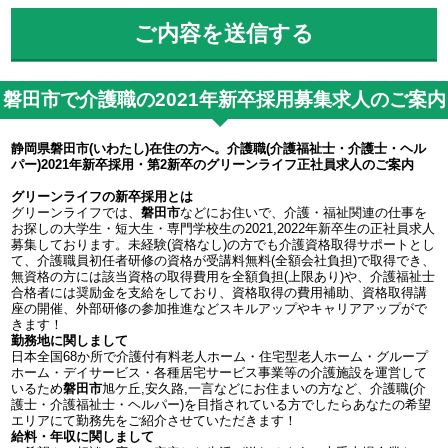
磐田市で介護職の2021年新卒採用募集求人のご案内
静岡県磐田市(いわたし)在住の方へ。介護職(介護福祉士・介護士・ヘル
パー)2021年新卒採用・第2新卒のグリーンライフ正社員求人のご案内
グリーンライフの新卒採用とは
グリーンライフでは、
磐田市
などにお住いで、介護・福祉関連の仕事を
お探しの大学生・短大生・専門学校生の2021,2022年新卒生の正社員求人
募集しております。未経験(資格なし)の方でも介護資格取得サポートとし
て、介護職員初任者研修の資格が受講料無料(全額会社負担)で取得でき、
無資格の方には該当資格の取得費用を全額負担(上限あり)や、介護福祉士
合格者には奨励金を支給をしており、資格取得の費用補助、資格取得講
座の開催、外部研修の参加推進などスキルアップやキャリアアップがで
きます！
勤務地に関しまして
日本全国68か所で介護付有料老人ホーム・住宅型老人ホーム・グループ
ホーム・デイサービス・各種居宅サービス事業等の介護施設を運営して
いるため
磐田市
旭ケ丘,安久路,一言などにお住まいの方など、介護職(介
護士・介護福祉士・ヘルパー)を目指されている方でしたらあなたの希望
エリアにて勤務先をご紹介させていただきます！
給料・年収に関しまして