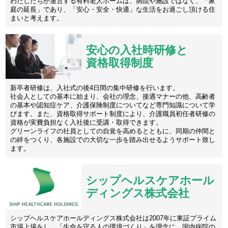
わたしたちが運営する有料老人ホームは、病院や施設ではなく、「家
庭の延長」であり、「安心・安全・快適」な生活をお過ごし頂ける住
まいと考えます。
安心の入社時研修と
資格取得制度
新卒者研修は、入社式の後4日間の集中研修を行います。
社会人としての基本に始まり、会社の理念、接遇マナーの他、高齢者
の基本や認知症ケア、介護保険制度についてなど専門知識について学
びます。また、資格取得サポート制度により、介護職員初任者研修の
資格が実費負担なく入社後に受講・取得できます。
グリーンライフの社員としての自覚を高めるとともに、同期の仲間と
の絆をつくり、各施設での大切な一歩を踏み出せるようサポート致し
ます。
シップヘルスケアホール
ディングス株式会社
シップヘルスケアホールディングス株式会社は2007年に東証プライム
市場上場をし、「生命を守る人の環境づくり」を理念に、国内病院の