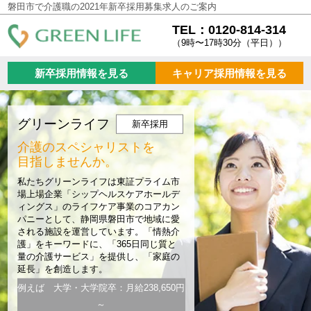
磐田市で介護職の2021年新卒採用募集求人のご案内
TEL：0120-814-314
（9時〜17時30分（平日））
新卒採用情報を見る
キャリア採用情報を見る
グリーンライフ
新卒採用
介護のスペシャリストを
目指しませんか。
私たちグリーンライフは東証プライム市
場上場企業「シップヘルスケアホールデ
ィングス」のライフケア事業のコアカン
パニーとして、静岡県磐田市で地域に愛
される施設を運営しています。「情熱介
護」をキーワードに、「365日同じ質と
量の介護サービス」を提供し、「家庭の
延長」を創造します。
例えば 大学・大学院卒：月給238,650円
～