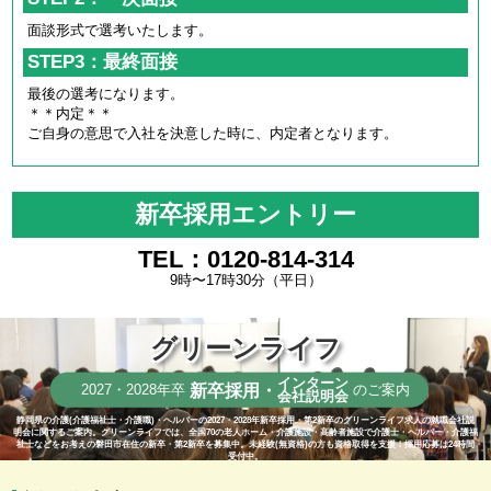
面談形式で選考いたします。
STEP3：最終面接
最後の選考になります。
＊＊内定＊＊
ご自身の意思で入社を決意した時に、内定者となります。
新卒採用エントリー
TEL：0120-814-314
9時〜17時30分（平日）
グリーンライフ
インターン
新卒採用・
2027・2028年卒
のご案内
会社説明会
静岡県の介護(介護福祉士・介護職)・ヘルパーの2027・2028年新卒採用・第2新卒のグリーンライフ求人の就職会社説
明会に関するご案内。グリーンライフでは、全国70の老人ホーム・介護施設・高齢者施設で介護士・ヘルパー・介護福
祉士などをお考えの磐田市在住の新卒・第2新卒を募集中。未経験(無資格)の方も資格取得を支援！採用応募は24時間
受付中。