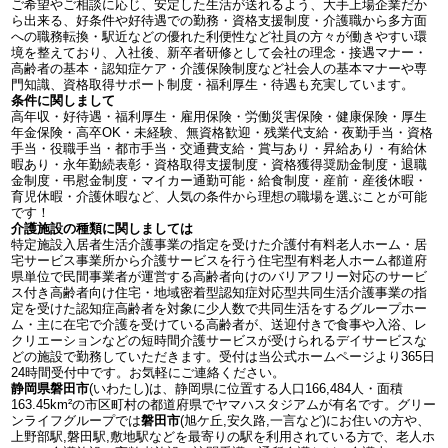
ご希望やご相談に応じ、安定した生活が送れるよう、大手上場企業だか
ら出来る、好条件や好待遇での勤務・資格支援制度・介護職から多方面
への職務転換・駅近などの優れた利便性など社員の方々が働きやすい環
境を整えており、入社後、新卒者研修として会社の理念・接遇マナー・
高齢者の基本・認知症ケア・介護保険制度など社会人の基本マナーや専
門知識、資格取得サポート制度・福利厚生・待遇も充実しています。
条件に関しまして
高年収・好待遇・福利厚生・雇用保険・労働災害保険・健康保険・厚生
年金保険・高卒OK・未経験、無資格歓迎・残業代支給・夜勤手当・資格
手当・役職手当・都市手当・交通費支給・賞与あり・昇給あり・有給休
暇あり・永年勤続表彰・資格取得支援制度・資格獲得奨励金制度・退職
金制度・弔慰金制度・マイカー通勤可能・給食制度・産前・産後休暇・
育児休暇・介護休暇など、人気の条件から理想の職場を選ぶことが可能
です！
介護施設の種類に関しましては
特定施設入居者生活介護事業の指定を受けた介護付有料老人ホーム・居
宅サービス事業所から介護サービスを行う住宅型有料老人ホーム都道府
県単位で民間事業者が運営する高齢者向けのバリアフリー対応のサービ
ス付き高齢者向け住宅・地域密着型認知症対応型共同生活介護事業の指
定を受けた認知症高齢者を対象に少人数で共同生活をするグループホー
ム・主に在宅で介護を受けている高齢者が、送迎付きで食事や入浴、レ
クリエーションなどの短時間介護サービスが受けられるデイサービスな
どの施設で勤務していただきます。受付は当公式ホームページより365日
24時間受付中です。お気軽にご連絡ください。
静岡県磐田市
(いわたし)は、静岡県に位置する人口166,484人・面積
163.45km²の市区町村の都道府県でヤマハスタジアムが有名です。グリー
ンライフグループでは
磐田市
(旭ケ丘,安久路,一言など)にお住いの方や、
上野部駅,磐田駅,敷地駅などを最寄りの駅を利用されている方で、老人ホ