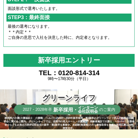
面談形式で選考いたします。
STEP3：最終面接
最後の選考になります。
＊＊内定＊＊
ご自身の意思で入社を決意した時に、内定者となります。
新卒採用エントリー
TEL：0120-814-314
9時〜17時30分（平日）
グリーンライフ
インターン
新卒採用・
2027・2028年卒
のご案内
会社説明会
静岡県の介護(介護福祉士・介護職)・ヘルパーの2027・2028年新卒採用・第2新卒のグリーンライフ求人の就職会社説
明会に関するご案内。グリーンライフでは、全国70の老人ホーム・介護施設・高齢者施設で介護士・ヘルパー・介護福
祉士などをお考えの西伊豆町在住の新卒・第2新卒を募集中。未経験(無資格)の方も資格取得を支援！採用応募は24時
間受付中。