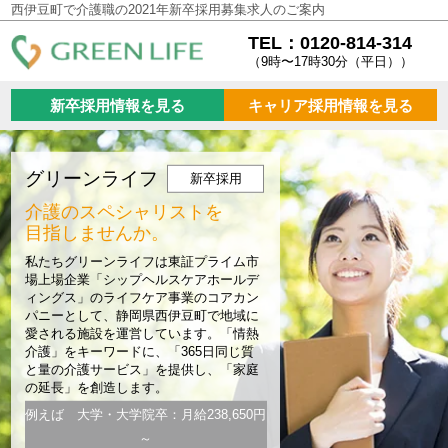
西伊豆町で介護職の2021年新卒採用募集求人のご案内
TEL：0120-814-314
（9時〜17時30分（平日））
新卒採用情報を見る
キャリア採用情報を見る
グリーンライフ
新卒採用
介護のスペシャリストを
目指しませんか。
私たちグリーンライフは東証プライム市
場上場企業「シップヘルスケアホールデ
ィングス」のライフケア事業のコアカン
パニーとして、静岡県西伊豆町で地域に
愛される施設を運営しています。「情熱
介護」をキーワードに、「365日同じ質
と量の介護サービス」を提供し、「家庭
の延長」を創造します。
例えば 大学・大学院卒：月給238,650円
～