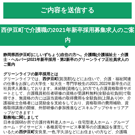
西伊豆町で介護職の2021年新卒採用募集求人のご案
内
静岡県西伊豆町(にしいずちょう)在住の方へ。介護職(介護福祉士・介護
士・ヘルパー)2021年新卒採用・第2新卒のグリーンライフ正社員求人の
ご案内
グリーンライフの新卒採用とは
グリーンライフでは、
西伊豆町
(賀茂郡)などにお住いで、介護・福祉関連
の仕事をお探しの大学生・短大生・専門学校生の2021,2022年新卒生の正
社員求人募集しております。未経験(資格なし)の方でも介護資格取得サポ
ートとして、介護職員初任者研修の資格が受講料無料(全額会社負担)で取
得でき、無資格の方には該当資格の取得費用を全額負担(上限あり)や、介
護福祉士合格者には奨励金を支給をしており、資格取得の費用補助、資
格取得講座の開催、外部研修の参加推進などスキルアップやキャリアア
ップができます！
勤務地に関しまして
日本全国68か所で介護付有料老人ホーム・住宅型老人ホーム・グループ
ホーム・デイサービス・各種居宅サービス事業等の介護施設を運営して
いるため
西伊豆町
安良里,一色,宇久須などにお住まいの方など、介護職