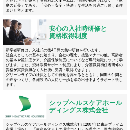
わたしたちが運営する有料老人ホームは、病院や施設ではなく、「家
庭の延長」であり、「安心・安全・快適」な生活をお過ごし頂ける住
まいと考えます。
安心の入社時研修と
資格取得制度
新卒者研修は、入社式の後4日間の集中研修を行います。
社会人としての基本に始まり、会社の理念、接遇マナーの他、高齢者
の基本や認知症ケア、介護保険制度についてなど専門知識について学
びます。また、資格取得サポート制度により、介護職員初任者研修の
資格が実費負担なく入社後に受講・取得できます。
グリーンライフの社員としての自覚を高めるとともに、同期の仲間と
の絆をつくり、各施設での大切な一歩を踏み出せるようサポート致し
ます。
シップヘルスケアホール
ディングス株式会社
シップヘルスケアホールディングス株式会社は2007年に東証プライム
市場上場をし、「生命を守る人の環境づくり」を理念に、国内病院の