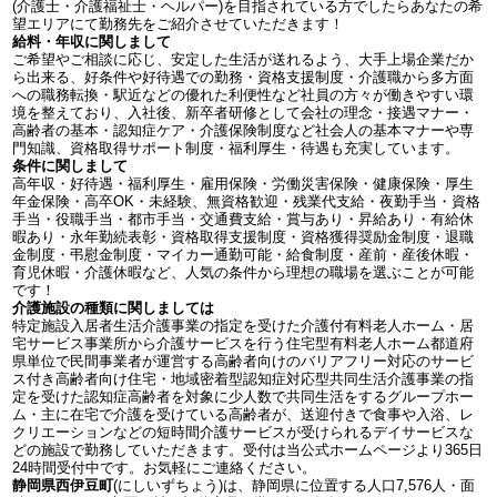
(介護士・介護福祉士・ヘルパー)を目指されている方でしたらあなたの希
望エリアにて勤務先をご紹介させていただきます！
給料・年収に関しまして
ご希望やご相談に応じ、安定した生活が送れるよう、大手上場企業だか
ら出来る、好条件や好待遇での勤務・資格支援制度・介護職から多方面
への職務転換・駅近などの優れた利便性など社員の方々が働きやすい環
境を整えており、入社後、新卒者研修として会社の理念・接遇マナー・
高齢者の基本・認知症ケア・介護保険制度など社会人の基本マナーや専
門知識、資格取得サポート制度・福利厚生・待遇も充実しています。
条件に関しまして
高年収・好待遇・福利厚生・雇用保険・労働災害保険・健康保険・厚生
年金保険・高卒OK・未経験、無資格歓迎・残業代支給・夜勤手当・資格
手当・役職手当・都市手当・交通費支給・賞与あり・昇給あり・有給休
暇あり・永年勤続表彰・資格取得支援制度・資格獲得奨励金制度・退職
金制度・弔慰金制度・マイカー通勤可能・給食制度・産前・産後休暇・
育児休暇・介護休暇など、人気の条件から理想の職場を選ぶことが可能
です！
介護施設の種類に関しましては
特定施設入居者生活介護事業の指定を受けた介護付有料老人ホーム・居
宅サービス事業所から介護サービスを行う住宅型有料老人ホーム都道府
県単位で民間事業者が運営する高齢者向けのバリアフリー対応のサービ
ス付き高齢者向け住宅・地域密着型認知症対応型共同生活介護事業の指
定を受けた認知症高齢者を対象に少人数で共同生活をするグループホー
ム・主に在宅で介護を受けている高齢者が、送迎付きで食事や入浴、レ
クリエーションなどの短時間介護サービスが受けられるデイサービスな
どの施設で勤務していただきます。受付は当公式ホームページより365日
24時間受付中です。お気軽にご連絡ください。
静岡県西伊豆町
(にしいずちょう)は、静岡県に位置する人口7,576人・面